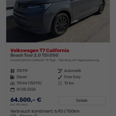
Volkswagen T7 California
Beach Tour 2.0 TDI DSG
unverbindliche Lieferzeit:
14 Tage
Fahrzeug mit Tageszulassung
Fahrzeugnr.
310119
Getriebe
Automatik
Kraftstoff
Diesel
Außenfarbe
Pure Grey
Leistung
110 kW (150 PS)
Kilometerstand
10 km
01.08.2026
64.500,– €
Details
incl. 19% MwSt.
Verbrauch kombiniert:
6,90 l/100km