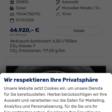
Fahrzeugnr.
292892
Getriebe
Automatik
Kraftstoff
Diesel
Außenfarbe
Monosilber Metallic / Energeticorange Metallic
Leistung
110 kW (150 PS)
Kilometerstand
10 km
01.09.2025
64.920,– €
Details
incl. 19% MwSt.
Verbrauch kombiniert:
6,50 l/100km
CO
-Klasse:
F
2
CO
-Emissionen:
171,00 g/km
2
Wir respektieren Ihre Privatsphäre
Unsere Website setzt Cookies ein, um unsere Dienste
für Sie bereitzustellen. Hierbei berücksichtigen wir Ihre
Auswahl und verarbeiten nur die Daten für Marketing,
Analytics und Personalisierung, für die Sie uns Ihr