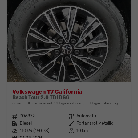
Volkswagen T7 California
Beach Tour 2.0 TDI DSG
unverbindliche Lieferzeit:
14 Tage
Fahrzeug mit Tageszulassung
Fahrzeugnr.
306872
Getriebe
Automatik
Kraftstoff
Diesel
Außenfarbe
Fortanarot Metallic
Leistung
110 kW (150 PS)
Kilometerstand
10 km