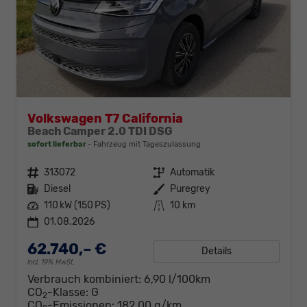
Volkswagen T7 California
Beach Camper 2.0 TDI DSG
sofort lieferbar
Fahrzeug mit Tageszulassung
Fahrzeugnr.
313072
Getriebe
Automatik
Kraftstoff
Diesel
Außenfarbe
Puregrey
Leistung
110 kW (150 PS)
Kilometerstand
10 km
01.08.2026
62.740,– €
Details
incl. 19% MwSt.
Verbrauch kombiniert:
6,90 l/100km
CO
-Klasse:
G
2
CO
-Emissionen:
182,00 g/km