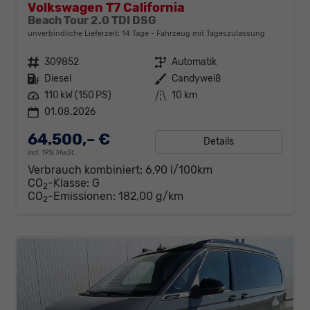
Volkswagen T7 California
Beach Tour 2.0 TDI DSG
unverbindliche Lieferzeit:
14 Tage
Fahrzeug mit Tageszulassung
Fahrzeugnr.
309852
Getriebe
Automatik
Kraftstoff
Diesel
Außenfarbe
Candyweiß
Leistung
110 kW (150 PS)
Kilometerstand
10 km
01.08.2026
64.500,– €
Details
incl. 19% MwSt.
Verbrauch kombiniert:
6,90 l/100km
CO
-Klasse:
G
2
CO
-Emissionen:
182,00 g/km
2