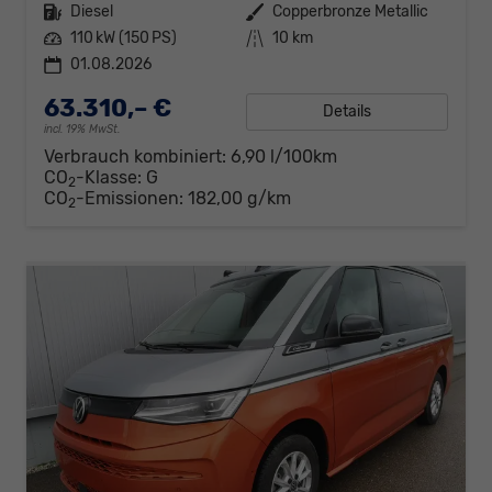
Kraftstoff
Diesel
Außenfarbe
Copperbronze Metallic
Leistung
110 kW (150 PS)
Kilometerstand
10 km
01.08.2026
63.310,– €
Details
incl. 19% MwSt.
Verbrauch kombiniert:
6,90 l/100km
CO
-Klasse:
G
2
CO
-Emissionen:
182,00 g/km
2