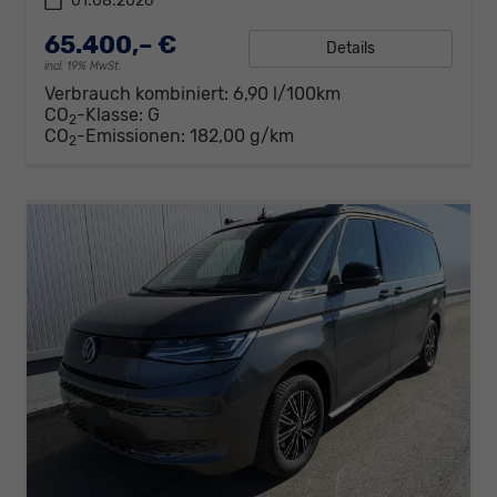
01.08.2026
65.400,– €
Details
incl. 19% MwSt.
Verbrauch kombiniert:
6,90 l/100km
CO
-Klasse:
G
2
CO
-Emissionen:
182,00 g/km
2