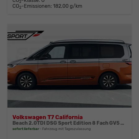
CO
-Klasse:
G
2
CO
-Emissionen:
182,00 g/km
2
Volkswagen T7 California
Beach 2.0TDI DSG Sport Edition 8 Fach GV5 Elegance+
sofort lieferbar
Fahrzeug mit Tageszulassung