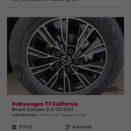
2
Volkswagen T7 California
Beach Camper 2.0 TDI DSG
sofort lieferbar
Fahrzeug mit Tageszulassung
Fahrzeugnr.
313472
Getriebe
Automatik