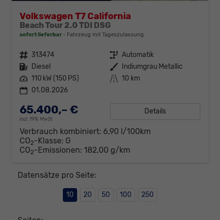
Volkswagen T7 California
Beach Tour 2.0 TDI DSG
sofort lieferbar
Fahrzeug mit Tageszulassung
Fahrzeugnr.
313474
Getriebe
Automatik
Kraftstoff
Diesel
Außenfarbe
Indiumgrau Metallic
Leistung
110 kW (150 PS)
Kilometerstand
10 km
01.08.2026
65.400,– €
Details
incl. 19% MwSt.
Verbrauch kombiniert:
6,90 l/100km
CO
-Klasse:
G
2
CO
-Emissionen:
182,00 g/km
2
Datensätze pro Seite:
10
20
50
100
250