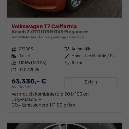
Volkswagen T7 California
Beach 2.0TDI DSG GV5 Elegance+
sofort lieferbar
Fahrzeug mit Tageszulassung
Fahrzeugnr.
292883
Getriebe
Automatik
Kraftstoff
Diesel
Außenfarbe
Monosilber Metallic / Energeticorange Metallic
Leistung
110 kW (150 PS)
Kilometerstand
10 km
01.09.2025
63.330,– €
Details
incl. 19% MwSt.
Verbrauch kombiniert:
6,50 l/100km
CO
-Klasse:
F
2
CO
-Emissionen:
171,00 g/km
2