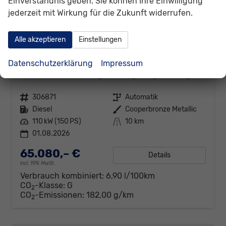
Einverständnis geben. Sie können Ihre Einwilligung
jederzeit mit Wirkung für die Zukunft widerrufen.
Alle akzeptieren
Einstellungen
Volkswagen T7 California
Datenschutzerklärung
Impressum
Beach Tour 2.0 TDI DSG
unverbindliche Lieferzeit:
7 Tage
Fahrzeug mit Tageszulassung
Fahrzeugnr.
306871
Getriebe
Automatik
Kraftstoff
Diesel
Außenfarbe
Cooperbronze Metallic
Leistung
110 kW (150 PS)
Kilometerstand
10 km
01.08.2026
65.080,– €
Details
incl. 19% MwSt.
Verbrauch kombiniert:
6,90 l/100km
CO
-Klasse:
G
2
CO
-Emissionen:
182,00 g/km
2