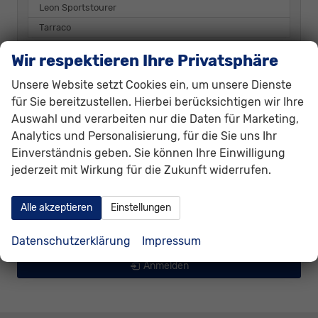
Leon Sportstourer
Tarraco
Wir respektieren Ihre Privatsphäre
Skoda
Unsere Website setzt Cookies ein, um unsere Dienste
Suzuki
für Sie bereitzustellen. Hierbei berücksichtigen wir Ihre
Toyota
Auswahl und verarbeiten nur die Daten für Marketing,
Analytics und Personalisierung, für die Sie uns Ihr
Volkswagen
Einverständnis geben. Sie können Ihre Einwilligung
Volvo
jederzeit mit Wirkung für die Zukunft widerrufen.
Weitere
Alle akzeptieren
Einstellungen
Geparkte Fahrzeuge (
0
)
Datenschutzerklärung
Impressum
Anmelden