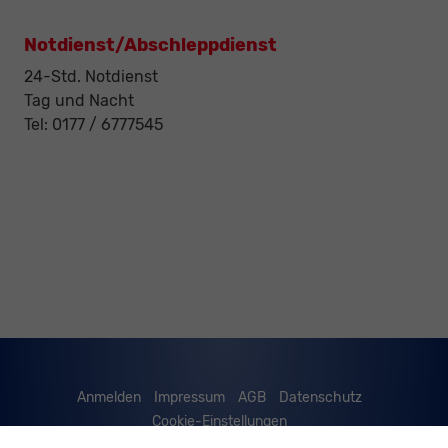
Notdienst/Abschleppdienst
24-Std. Notdienst
Tag und Nacht
Tel: 0177 / 6777545
Anmelden
Impressum
AGB
Datenschutz
Cookie-Einstellungen