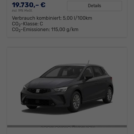
19.730,– €
Details
incl. 19% MwSt.
Verbrauch kombiniert:
5,00 l/100km
CO
-Klasse:
C
2
CO
-Emissionen:
115,00 g/km
2