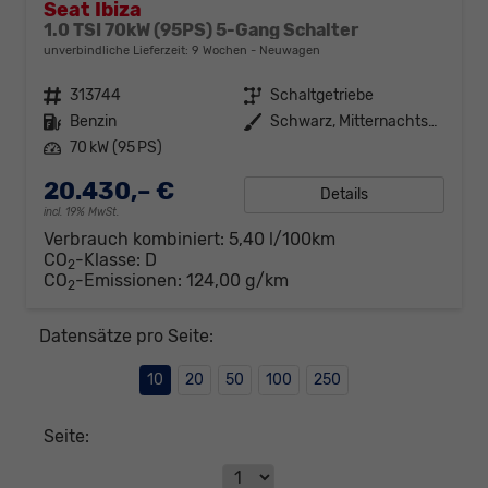
Seat Ibiza
1.0 TSI 70kW (95PS) 5-Gang Schalter
unverbindliche Lieferzeit:
9 Wochen
Neuwagen
Fahrzeugnr.
313744
Getriebe
Schaltgetriebe
Kraftstoff
Benzin
Außenfarbe
Schwarz, Mitternachtsschwarz (0E)
Leistung
70 kW (95 PS)
20.430,– €
Details
incl. 19% MwSt.
Verbrauch kombiniert:
5,40 l/100km
CO
-Klasse:
D
2
CO
-Emissionen:
124,00 g/km
2
Datensätze pro Seite:
10
20
50
100
250
Seite: