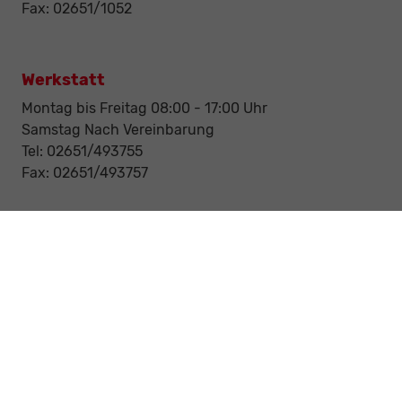
Fax: 02651/1052
Werkstatt
Montag bis Freitag 08:00 - 17:00 Uhr
Samstag Nach Vereinbarung
Tel: 02651/493755
Fax: 02651/493757
Notdienst/Abschleppdienst
24-Std. Notdienst
Tag und Nacht
Tel: 0177 / 6777545