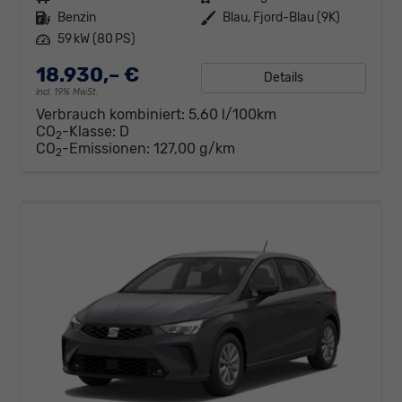
Kraftstoff
Benzin
Außenfarbe
Blau, Fjord-Blau (9K)
Leistung
59 kW (80 PS)
18.930,– €
Details
incl. 19% MwSt.
Verbrauch kombiniert:
5,60 l/100km
CO
-Klasse:
D
2
CO
-Emissionen:
127,00 g/km
2