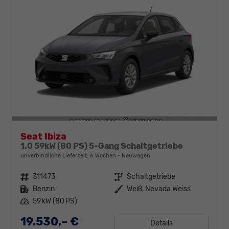
Seat Ibiza
1.0 59kW (80 PS) 5-Gang Schaltgetriebe
unverbindliche Lieferzeit:
6 Wochen
Neuwagen
Fahrzeugnr.
311473
Getriebe
Schaltgetriebe
Kraftstoff
Benzin
Außenfarbe
Weiß, Nevada Weiss
Leistung
59 kW (80 PS)
19.530,– €
Details