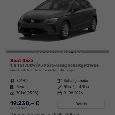
Seat Ibiza
1.0 TSI 70kW (95 PS) 5-Gang Schaltgetriebe
unverbindliche Lieferzeit:
6 Wochen
Neuwagen
Fahrzeugnr.
301702
Getriebe
Schaltgetriebe
Kraftstoff
Benzin
Außenfarbe
Blau, Fjord Blau
Leistung
70 kW (95 PS)
01.08.2026
19.230,– €
Details
incl. 19% MwSt.
Verbrauch kombiniert:
5,00 l/100km