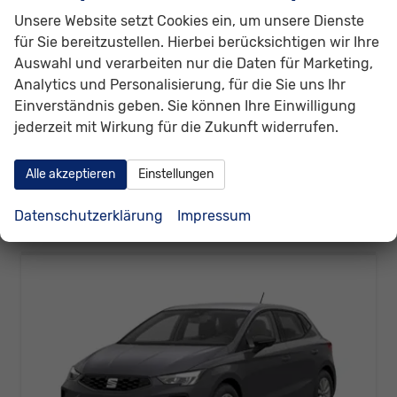
unverbindliche Lieferzeit:
6 Wochen
Neuwagen
Unsere Website setzt Cookies ein, um unsere Dienste
für Sie bereitzustellen. Hierbei berücksichtigen wir Ihre
Fahrzeugnr.
311474
Getriebe
Schaltgetriebe
Auswahl und verarbeiten nur die Daten für Marketing,
Kraftstoff
Benzin
Außenfarbe
Blau, Fjord-Blau (9K)
Analytics und Personalisierung, für die Sie uns Ihr
Leistung
59 kW (80 PS)
Einverständnis geben. Sie können Ihre Einwilligung
19.630,– €
jederzeit mit Wirkung für die Zukunft widerrufen.
Details
incl. 19% MwSt.
Verbrauch kombiniert:
5,60 l/100km
Alle akzeptieren
Einstellungen
CO
-Klasse:
D
2
CO
-Emissionen:
127,00 g/km
2
Datenschutzerklärung
Impressum