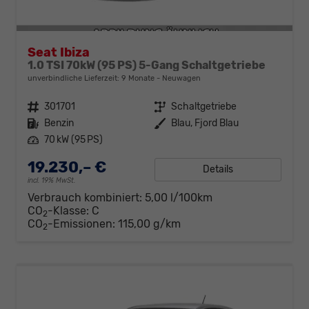
Seat Ibiza
1.0 TSI 70kW (95 PS) 5-Gang Schaltgetriebe
unverbindliche Lieferzeit:
9 Monate
Neuwagen
Fahrzeugnr.
301701
Getriebe
Schaltgetriebe
Kraftstoff
Benzin
Außenfarbe
Blau, Fjord Blau
Leistung
70 kW (95 PS)
19.230,– €
Details
incl. 19% MwSt.
Verbrauch kombiniert:
5,00 l/100km
CO
-Klasse:
C
2
CO
-Emissionen:
115,00 g/km
2