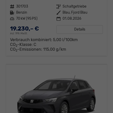
Fahrzeugnr.
301703
Getriebe
Schaltgetriebe
Kraftstoff
Benzin
Außenfarbe
Blau, Fjord Blau
Leistung
70 kW (95 PS)
01.08.2026
19.230,– €
Details
incl. 19% MwSt.
Verbrauch kombiniert:
5,00 l/100km
CO
-Klasse:
C
2
CO
-Emissionen:
115,00 g/km
2