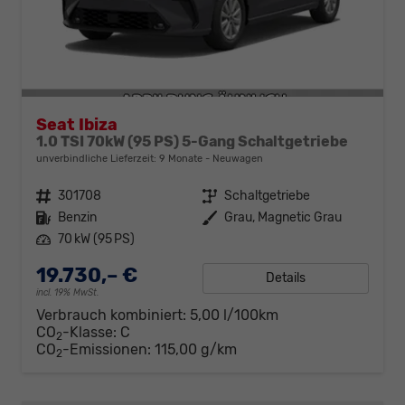
Seat Ibiza
1.0 TSI 70kW (95 PS) 5-Gang Schaltgetriebe
unverbindliche Lieferzeit:
9 Monate
Neuwagen
Fahrzeugnr.
301708
Getriebe
Schaltgetriebe
Kraftstoff
Benzin
Außenfarbe
Grau, Magnetic Grau
Leistung
70 kW (95 PS)
19.730,– €
Details
incl. 19% MwSt.
Verbrauch kombiniert:
5,00 l/100km
CO
-Klasse:
C
2
CO
-Emissionen:
115,00 g/km
2