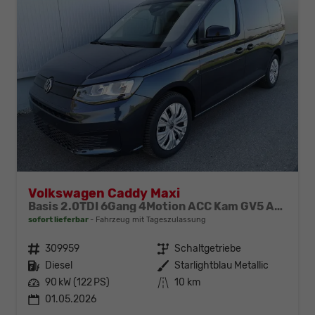
Volkswagen Caddy Maxi
Basis 2.0TDI 6Gang 4Motion ACC Kam GV5 App AHK Reling
sofort lieferbar
Fahrzeug mit Tageszulassung
Fahrzeugnr.
309959
Getriebe
Schaltgetriebe
Kraftstoff
Diesel
Außenfarbe
Starlightblau Metallic
Leistung
90 kW (122 PS)
Kilometerstand
10 km
01.05.2026