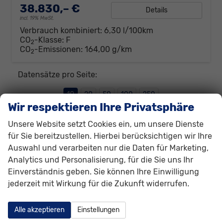
38.830,– €
Details
incl. 19% MwSt.
Verbrauch kombiniert:
6,30 l/100km
CO
-Klasse:
F
2
CO
-Emissionen:
164,00 g/km
2
Datensätze pro Seite:
10
20
50
100
250
Wir respektieren Ihre Privatsphäre
Seiten:
Unsere Website setzt Cookies ein, um unsere Dienste
für Sie bereitzustellen. Hierbei berücksichtigen wir Ihre
1
2
3
Auswahl und verarbeiten nur die Daten für Marketing,
Analytics und Personalisierung, für die Sie uns Ihr
Einverständnis geben. Sie können Ihre Einwilligung
Fahrzeugnr.
jederzeit mit Wirkung für die Zukunft widerrufen.
Alfa Romeo
Alle akzeptieren
Einstellungen
Audi