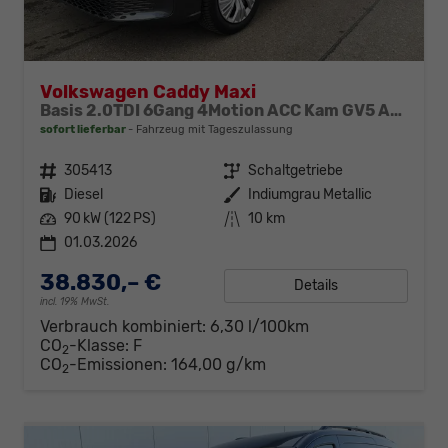
Volkswagen Caddy Maxi
Basis 2.0TDI 6Gang 4Motion ACC Kam GV5 App AHK Reling
sofort lieferbar
Fahrzeug mit Tageszulassung
Fahrzeugnr.
305413
Getriebe
Schaltgetriebe
Kraftstoff
Diesel
Außenfarbe
Indiumgrau Metallic
Leistung
90 kW (122 PS)
Kilometerstand
10 km
01.03.2026
38.830,– €
Details
incl. 19% MwSt.
Verbrauch kombiniert:
6,30 l/100km
CO
-Klasse:
F
2
CO
-Emissionen:
164,00 g/km
2