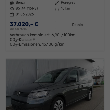
Kraftstoff
Benzin
Außenfarbe
Puregrey
Leistung
85 kW (116 PS)
Kilometerstand
10 km
01.06.2026
37.020,– €
Details
incl. 19% MwSt.
Verbrauch kombiniert:
6,90 l/100km
CO
-Klasse:
F
2
CO
-Emissionen:
157,00 g/km
2