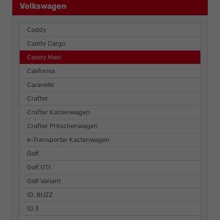
Volkswagen
Caddy
Caddy Cargo
Caddy Maxi
California
Caravelle
Crafter
Crafter Kastenwagen
Crafter Pritschenwagen
e-Transporter Kastenwagen
Golf
Golf GTI
Golf Variant
ID. BUZZ
ID.3