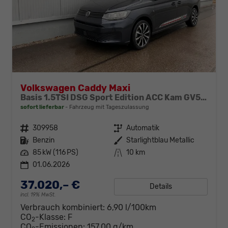
Volkswagen Caddy Maxi
Basis 1.5TSI DSG Sport Edition ACC Kam GV5 App AHK Reling
sofort lieferbar
Fahrzeug mit Tageszulassung
Fahrzeugnr.
309958
Getriebe
Automatik
Kraftstoff
Benzin
Außenfarbe
Starlightblau Metallic
Leistung
85 kW (116 PS)
Kilometerstand
10 km
01.06.2026
37.020,– €
Details
incl. 19% MwSt.
Verbrauch kombiniert:
6,90 l/100km
CO
-Klasse:
F
2
CO
-Emissionen:
157,00 g/km