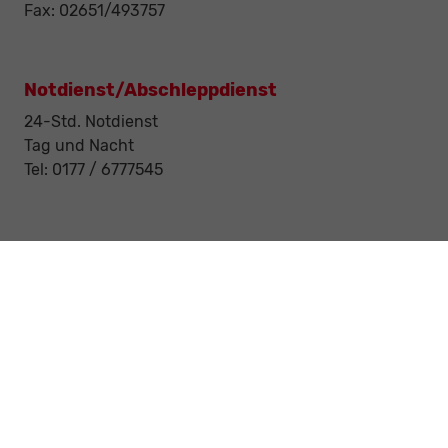
Fax: 02651/493757
Notdienst/Abschleppdienst
24-Std. Notdienst
Tag und Nacht
Tel: 0177 / 6777545