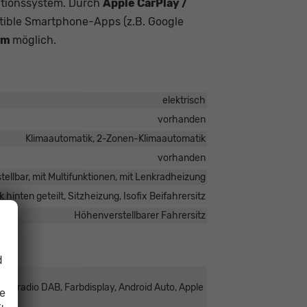
ationssystem. Durch
Apple CarPlay /
ible Smartphone-Apps (z.B. Google
rm
möglich.
elektrisch
vorhanden
Klimaautomatik, 2-Zonen-Klimaautomatik
vorhanden
tellbar, mit Multifunktionen, mit Lenkradheizung
 hinten geteilt, Sitzheizung, Isofix Beifahrersitz
Höhenverstellbarer Fahrersitz
d
italradio DAB, Farbdisplay, Android Auto, Apple
ie