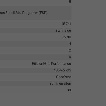
B
ches Stabilitäts-Programm (ESP),
15 Zoll
Stahlfelge
69 dB
H
C
A
EfficientGrip Performance
185/65 R15
GoodYear
Sommerreifen
88