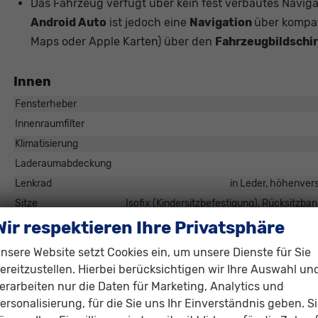
Das Fahrzeug verfügt über kein fest verbautes Navig
Android Auto
ist jedoch eine
Navigation
über kompat
Maps oder Apple Karten) über den
Fahrzeugbildschi
Innen
Fensterheber
Innenraumfilter
Klimatisierung
Laderaumabdeckung
Lenkrad
in Leder, höhenvers
Sitze
Isofix (Kindersitzbefestigung), Rücksitzbank
Sitze: Verstellbarkeit
Wir respektieren Ihre Privatsphäre
nsere Website setzt Cookies ein, um unsere Dienste für Sie
Infotainment & Kommunikation
ereitzustellen. Hierbei berücksichtigen wir Ihre Auswahl un
Audioanlage
erarbeiten nur die Daten für Marketing, Analytics und
Radio/MP3-Player, Radio, Schnittstelle MP3, Schnittstelle USB, Dig
ersonalisierung, für die Sie uns Ihr Einverständnis geben. S
CarPlay, Musikstreaming integriert, Touchscreen