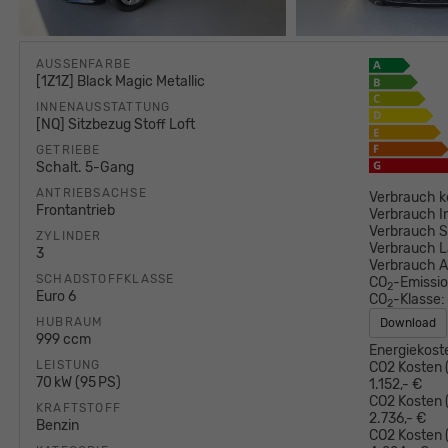
AUSSENFARBE
[1Z1Z] Black Magic Metallic
INNENAUSSTATTUNG
[NQ] Sitzbezug Stoff Loft
GETRIEBE
Schalt. 5-Gang
ANTRIEBSACHSE
Verbrauch k
Frontantrieb
Verbrauch I
Verbrauch S
ZYLINDER
Verbrauch L
3
Verbrauch 
SCHADSTOFFKLASSE
CO
-Emissi
2
Euro 6
CO
-Klasse:
2
HUBRAUM
Download
999 ccm
Energiekost
LEISTUNG
CO2 Kosten (
70 kW (95 PS)
1.152,- €
CO2 Kosten (
KRAFTSTOFF
2.736,- €
Benzin
CO2 Kosten