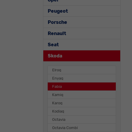
Peugeot
Porsche
Renault
Seat
Skoda
Elroq
Enyaq
Fabia
Kamiq
Karoq
Kodiaq
Octavia
Octavia Combi