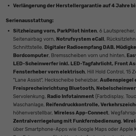
Verlängerung der Herstellergarantie auf 4 Jahre b
Serienausstattung:
Sitzheizung vorn, ParkPilot hinten
, 6 Lautsprecher,
Seitenairbag vorn,
Notrufsystem eCall
, Rücksitzle
Schnittstelle,
Digitaler Radioempfang DAB, Müdigkei
Bordcomputer
, Bremsscheiben vorn und hinten,
Eas
LED-Scheinwerfer inkl. LED-Tagfahrlicht, Front As
Fensterheber vorn elektrisch
, Hill Hold Control, 15 
"Lane Assist", Heckscheibe beheizbar,
Außenspiegel e
Freisprecheinrichtung Bluetooth, Nebelscheinwerf
Servolenkung,
Radio Infotainment
(Farbdisplay, Tou
Waschanlage,
Reifendruckkontrolle, Verkehrszeic
höhenverstellbar,
Wireless App-Connect
, Wegfahrsp
Zentralverriegelung mit Funkfernbedienung
,
Wire
über Smartphone-Apps wie Google Maps oder Apple K