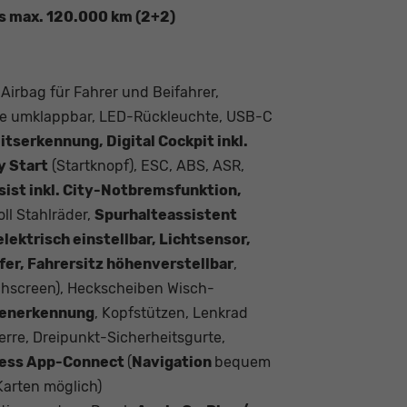
is max. 120.000 km (2+2)
 Airbag für Fahrer und Beifahrer,
hne umklappbar, LED-Rückleuchte, USB-C
tserkennung, Digital Cockpit inkl.
y Start
(Startknopf), ESC, ABS, ASR,
sist inkl. City-Notbremsfunktion,
Zoll Stahlräder,
Spurhalteassistent
lektrisch einstellbar, Lichtsensor,
er, Fahrersitz höhenverstellbar
,
chscreen), Heckscheiben Wisch-
henerkennung
, Kopfstützen, Lenkrad
erre, Dreipunkt-Sicherheitsgurte,
less App-Connect
(
Navigation
bequem
arten möglich)