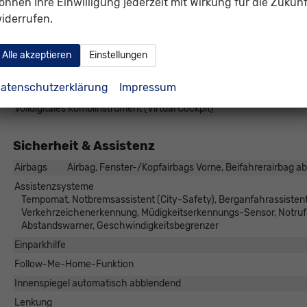
önnen Ihre Einwilligung jederzeit mit Wirkung für die Zukunf
Außentemperaturanzeige
iderrufen.
Bordcomputer
Navigationssystem
Alle akzeptieren
Einstellungen
Telefon
atenschutzerklärung
Impressum
Uhr & Drehzahlmesser
Volldigitales Kombiinstrument (Virtual Cockpit)
Sicherheit & Assistenz
Airbags
Airbag, Fenster-/Kopfairbags Vorne, Beifahrerairbag ab
Assistenzsysteme
Tempomat, Notbremsassistent (City-Safety), Berganfahrassistent
Verkehrzeichenerkennung, Müdigkeitserkennungs-Sensor, Notr
Abstandswarner, Geschwindigkeitsbegrenzer
Einparkhilfe
Follow-Me-Home-Funktion
Innenspiegel automatisch abblendend
Lenkung