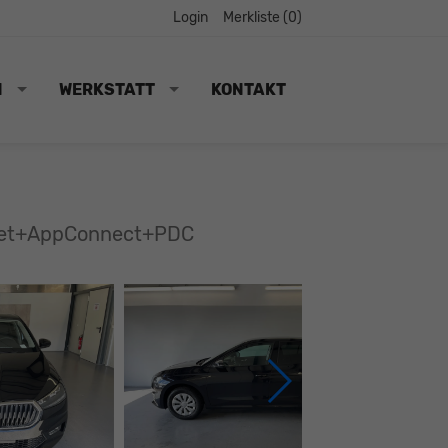
Login
Merkliste (
0
)
N
WERKSTATT
KONTAKT
nset+AppConnect+PDC