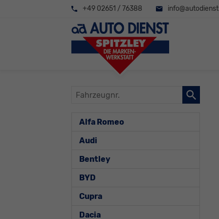
+49 02651 / 76388
info@autodienst-
Fahrzeugnr.
Alfa Romeo
Audi
Bentley
BYD
Cupra
Dacia