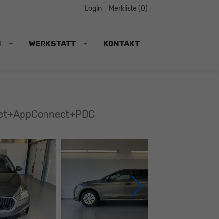
Login
Merkliste (
0
)
N
WERKSTATT
KONTAKT
nset+AppConnect+PDC