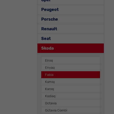
Peugeot
Porsche
Renault
Seat
Skoda
Elroq
Enyaq
Fabia
Kamiq
Karoq
Kodiaq
Octavia
Octavia Combi