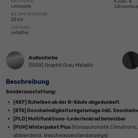
KATEGORIE
4.224,- €
Limousine
Jahressteue
KILOMETERSTAND
20 km
ZUSTAND
unfallfrei
Innen
Außenfarbe
[5X5X] Graphit Grau Metallic
Beschreibung
Sonderausstattung:
[4KF] Scheiben ab der B-Säule abgedunkelt
[8T6] Geschwindigkeitsregelanlage inkl. Geschwi
[PLD] Multifunktions-Lederlenkrad beheizbar
[PUH] Winterpaket Plus
(Klimaautomatik Climatronic
abblendend, Waschwasserstandanzeige)