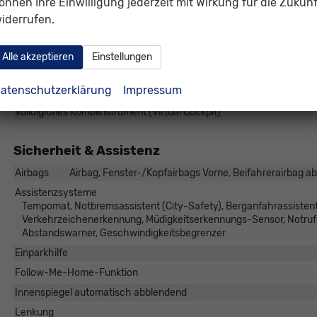
önnen Ihre Einwilligung jederzeit mit Wirkung für die Zukunf
Außentemperaturanzeige
iderrufen.
Bordcomputer
Navigationssystem
Alle akzeptieren
Einstellungen
Telefon
atenschutzerklärung
Impressum
Uhr & Drehzahlmesser
Volldigitales Kombiinstrument (Virtual Cockpit)
Sicherheit & Assistenz
Airbags
Airbag, Fenster-/Kopfairbags Vorne, Beifahrerairbag ab
Assistenzsysteme
Tempomat, Notbremsassistent (City-Safety), Berganfahrassistent
Verkehrzeichenerkennung, Müdigkeitserkennungs-Sensor, Notr
Abstandswarner, Geschwindigkeitsbegrenzer
Einparkhilfe
Follow-Me-Home-Funktion
Innenspiegel automatisch abblendend
Lenkung