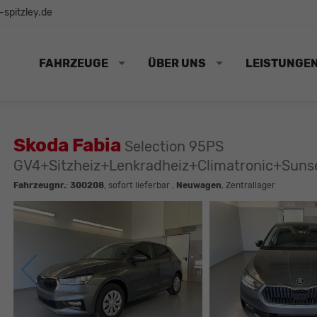
spitzley.de
FAHRZEUGE
ÜBER UNS
LEISTUNGE
Skoda Fabia
Selection 95PS
GV4+Sitzheiz+Lenkradheiz+Climatronic+Su
Fahrzeugnr.
:
300208
,
sofort lieferbar
,
Neuwagen
, Zentrallager