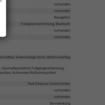
t
vorhanden
vorhanden
Navigation
Freisprecheinrichtung, Bluetooth
vorhanden
vorhanden
schaltbar, Seitenairbags Vorne, Beifahrerairbag
, Spurhalteassistent, Fußgängererkennung,
ufsystem, Autonomes Notbremssystem,
Park Distance Control hinten
vorhanden
vorhanden
Servolenkung