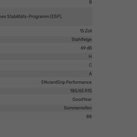
B
ches Stabilitäts-Programm (ESP),
15 Zoll
Stahlfelge
69 dB
H
C
A
EfficientGrip Performance
185/65 R15
GoodYear
Sommerreifen
88