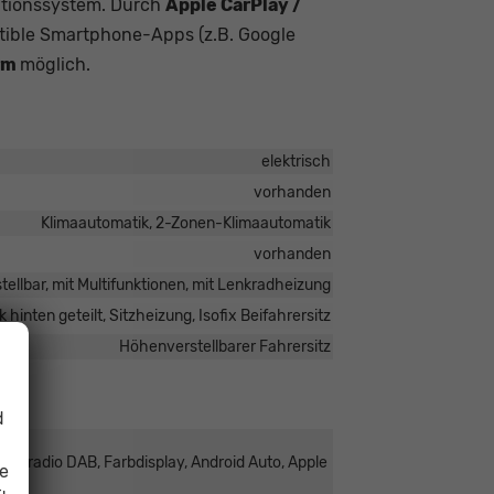
ationssystem. Durch
Apple CarPlay /
ible Smartphone-Apps (z.B. Google
rm
möglich.
elektrisch
vorhanden
Klimaautomatik, 2-Zonen-Klimaautomatik
vorhanden
tellbar, mit Multifunktionen, mit Lenkradheizung
 hinten geteilt, Sitzheizung, Isofix Beifahrersitz
Höhenverstellbarer Fahrersitz
d
italradio DAB, Farbdisplay, Android Auto, Apple
ie