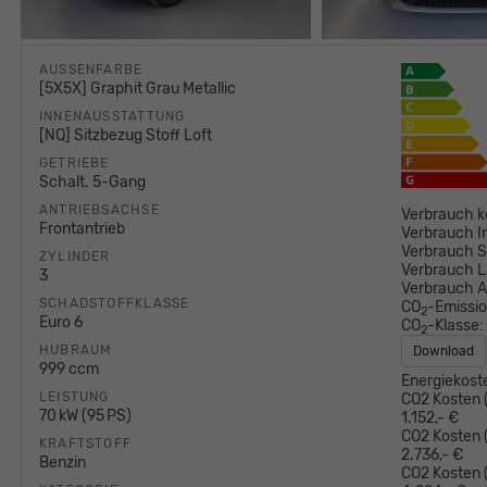
AUSSENFARBE
[5X5X] Graphit Grau Metallic
INNENAUSSTATTUNG
[NQ] Sitzbezug Stoff Loft
GETRIEBE
Schalt. 5-Gang
ANTRIEBSACHSE
Verbrauch k
Frontantrieb
Verbrauch I
Verbrauch S
ZYLINDER
Verbrauch L
3
Verbrauch 
SCHADSTOFFKLASSE
CO
-Emissi
2
Euro 6
CO
-Klasse:
2
HUBRAUM
Download
999 ccm
Energiekost
LEISTUNG
CO2 Kosten (
70 kW (95 PS)
1.152,- €
CO2 Kosten (
KRAFTSTOFF
2.736,- €
Benzin
CO2 Kosten