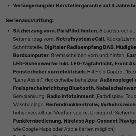
Verlängerung der Herstellergarantie auf 4 Jahre b
Serienausstattung:
Sitzheizung vorn, ParkPilot hinten
, 6 Lautsprecher,
Seitenairbag vorn,
Notrufsystem eCall
, Rücksitzle
Schnittstelle,
Digitaler Radioempfang DAB, Müdigkei
Bordcomputer
, Bremsscheiben vorn und hinten,
Eas
LED-Scheinwerfer inkl. LED-Tagfahrlicht, Front As
Fensterheber vorn elektrisch
, Hill Hold Control, 15 
"Lane Assist", Heckscheibe beheizbar,
Außenspiegel e
Freisprecheinrichtung Bluetooth, Nebelscheinwerf
Servolenkung,
Radio Infotainment
(Farbdisplay, Tou
Waschanlage,
Reifendruckkontrolle, Verkehrszeic
höhenverstellbar, Wegfahrsperre, Dreipunkt-Sicherhe
Funkfernbedienung
,
Wireless App-Connect
(
Navig
wie Google Maps oder Apple Karten möglich)