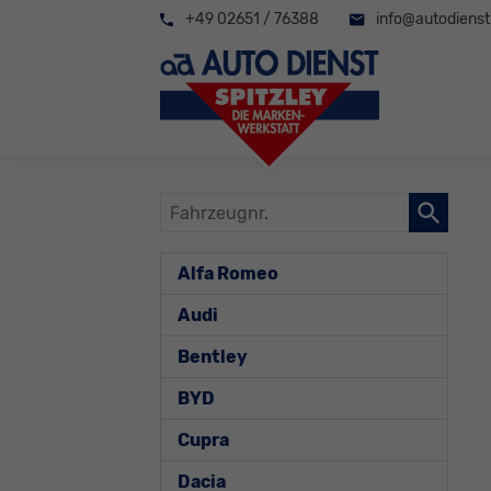
+49 02651 / 76388
info@autodienst-
Fahrzeugnr.
Alfa Romeo
Audi
Bentley
BYD
Cupra
Dacia