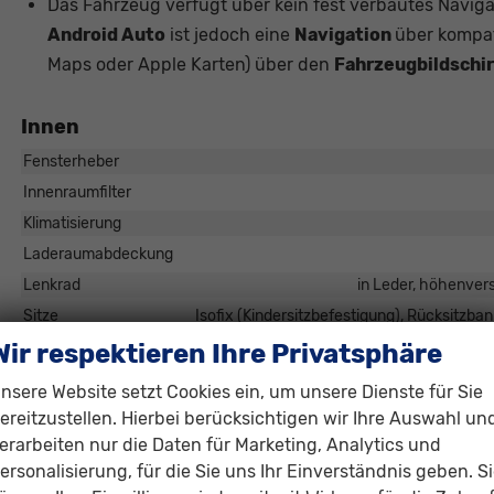
Das Fahrzeug verfügt über kein fest verbautes Navig
Android Auto
ist jedoch eine
Navigation
über kompat
Maps oder Apple Karten) über den
Fahrzeugbildschi
Innen
Fensterheber
Innenraumfilter
Klimatisierung
Laderaumabdeckung
Lenkrad
in Leder, höhenvers
Sitze
Isofix (Kindersitzbefestigung), Rücksitzbank
Sitze: Verstellbarkeit
Wir respektieren Ihre Privatsphäre
nsere Website setzt Cookies ein, um unsere Dienste für Sie
Infotainment & Kommunikation
ereitzustellen. Hierbei berücksichtigen wir Ihre Auswahl un
Audioanlage
erarbeiten nur die Daten für Marketing, Analytics und
Radio/MP3-Player, Radio, Schnittstelle MP3, Schnittstelle USB, Dig
ersonalisierung, für die Sie uns Ihr Einverständnis geben. S
CarPlay, Musikstreaming integriert, Touchscreen