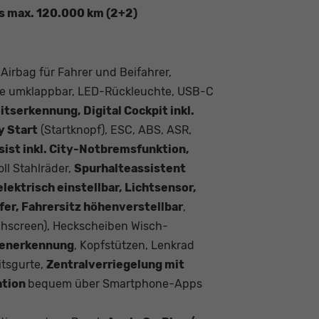
is max. 120.000 km (2+2)
 Airbag für Fahrer und Beifahrer,
hne umklappbar, LED-Rückleuchte, USB-C
tserkennung, Digital Cockpit inkl.
y Start
(Startknopf), ESC, ABS, ASR,
sist inkl. City-Notbremsfunktion,
Zoll Stahlräder,
Spurhalteassistent
lektrisch einstellbar, Lichtsensor,
er, Fahrersitz höhenverstellbar
,
chscreen), Heckscheiben Wisch-
henerkennung
, Kopfstützen, Lenkrad
itsgurte,
Zentralverriegelung mit
ation
bequem über Smartphone-Apps