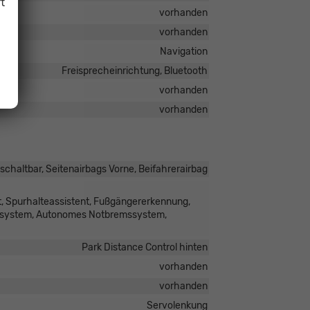
t
vorhanden
vorhanden
Navigation
Freisprecheinrichtung, Bluetooth
vorhanden
vorhanden
schaltbar, Seitenairbags Vorne, Beifahrerairbag
, Spurhalteassistent, Fußgängererkennung,
ufsystem, Autonomes Notbremssystem,
Park Distance Control hinten
vorhanden
vorhanden
Servolenkung