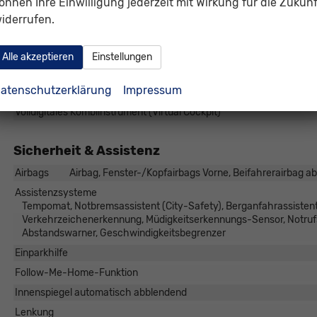
önnen Ihre Einwilligung jederzeit mit Wirkung für die Zukunf
Außentemperaturanzeige
iderrufen.
Bordcomputer
Navigationssystem
Alle akzeptieren
Einstellungen
Telefon
atenschutzerklärung
Impressum
Uhr & Drehzahlmesser
Volldigitales Kombiinstrument (Virtual Cockpit)
Sicherheit & Assistenz
Airbags
Airbag, Fenster-/Kopfairbags Vorne, Beifahrerairbag ab
Assistenzsysteme
Tempomat, Notbremsassistent (City-Safety), Berganfahrassistent
Verkehrzeichenerkennung, Müdigkeitserkennungs-Sensor, Notr
Abstandswarner, Geschwindigkeitsbegrenzer
Einparkhilfe
Follow-Me-Home-Funktion
Innenspiegel automatisch abblendend
Lenkung