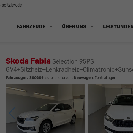
spitzley.de
FAHRZEUGE
ÜBER UNS
LEISTUNGE
Skoda Fabia
Selection 95PS
GV4+Sitzheiz+Lenkradheiz+Climatronic+Su
Fahrzeugnr.
:
300209
,
sofort lieferbar
,
Neuwagen
, Zentrallager