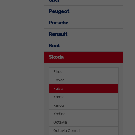
Peugeot
Porsche
Renault
Seat
Skoda
Elroq
Enyaq
Fabia
Kamiq
Karoq
Kodiaq
Octavia
Octavia Combi