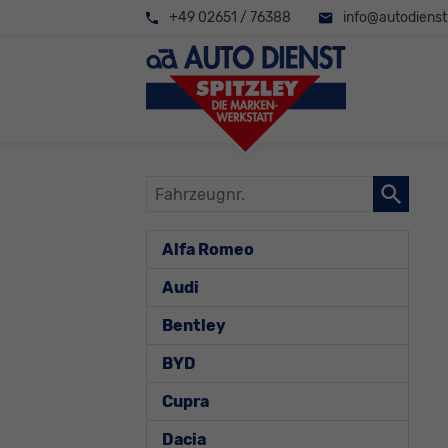
+49 02651 / 76388
info@autodienst-
Fahrzeugnr.
Alfa Romeo
Audi
Bentley
BYD
Cupra
Dacia