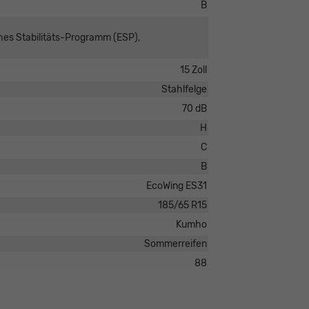
B
ches Stabilitäts-Programm (ESP),
15 Zoll
Stahlfelge
70 dB
H
C
B
EcoWing ES31
185/65 R15
Kumho
Sommerreifen
88