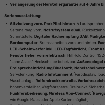
Verlängerung der Herstellergarantie auf 4 Jahre b
Serienausstattung:
Sitzheizung vorn, ParkPilot hinten
, 6 Lautsprecher,
Seitenairbag vorn,
Notrufsystem eCall
, Rücksitzle
Schnittstelle,
Digitaler Radioempfang DAB, Müdigkei
Bordcomputer
, Bremsscheiben vorn und hinten,
Eas
LED-Scheinwerfer inkl. LED-Tagfahrlicht, Front As
Fensterheber vorn elektrisch
, Hill Hold Control, 15 
"Lane Assist", Heckscheibe beheizbar,
Außenspiegel e
Freisprecheinrichtung Bluetooth, Nebelscheinwerf
Servolenkung,
Radio Infotainment
(Farbdisplay, Tou
Waschanlage,
Reifendruckkontrolle, Verkehrszeic
höhenverstellbar, Wegfahrsperre, Dreipunkt-Sicherhe
Funkfernbedienung
,
Wireless App-Connect
(
Navig
wie Google Maps oder Apple Karten möglich)