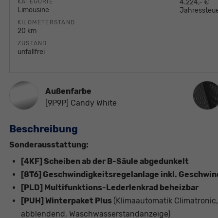
KATEGORIE
4.224,- €
Limousine
Jahressteue
KILOMETERSTAND
20 km
ZUSTAND
unfallfrei
Innen
Außenfarbe
[9P9P] Candy White
Beschreibung
Sonderausstattung:
[4KF] Scheiben ab der B-Säule abgedunkelt
[8T6] Geschwindigkeitsregelanlage inkl. Geschwi
[PLD] Multifunktions-Lederlenkrad beheizbar
[PUH] Winterpaket Plus
(Klimaautomatik Climatronic
abblendend, Waschwasserstandanzeige)