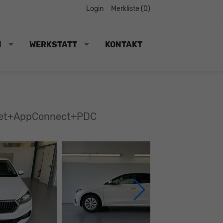
Login
Merkliste (
0
)
N
WERKSTATT
KONTAKT
nset+AppConnect+PDC