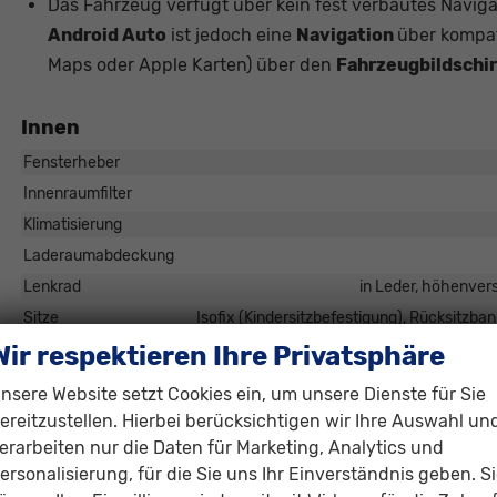
Das Fahrzeug verfügt über kein fest verbautes Navig
Android Auto
ist jedoch eine
Navigation
über kompat
Maps oder Apple Karten) über den
Fahrzeugbildschi
Innen
Fensterheber
Innenraumfilter
Klimatisierung
Laderaumabdeckung
Lenkrad
in Leder, höhenvers
Sitze
Isofix (Kindersitzbefestigung), Rücksitzbank
Sitze: Verstellbarkeit
Wir respektieren Ihre Privatsphäre
nsere Website setzt Cookies ein, um unsere Dienste für Sie
Infotainment & Kommunikation
ereitzustellen. Hierbei berücksichtigen wir Ihre Auswahl un
Audioanlage
erarbeiten nur die Daten für Marketing, Analytics und
Radio/MP3-Player, Radio, Schnittstelle MP3, Schnittstelle USB, Dig
ersonalisierung, für die Sie uns Ihr Einverständnis geben. S
CarPlay, Musikstreaming integriert, Touchscreen