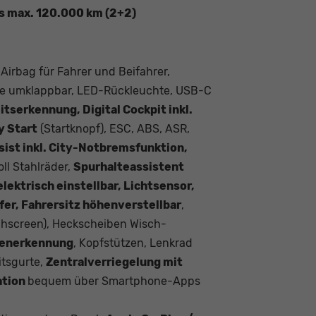
is max. 120.000 km (2+2)
 Airbag für Fahrer und Beifahrer,
hne umklappbar, LED-Rückleuchte, USB-C
tserkennung, Digital Cockpit inkl.
y Start
(Startknopf), ESC, ABS, ASR,
sist inkl. City-Notbremsfunktion,
Zoll Stahlräder,
Spurhalteassistent
lektrisch einstellbar, Lichtsensor,
er, Fahrersitz höhenverstellbar
,
chscreen), Heckscheiben Wisch-
henerkennung
, Kopfstützen, Lenkrad
itsgurte,
Zentralverriegelung mit
ation
bequem über Smartphone-Apps