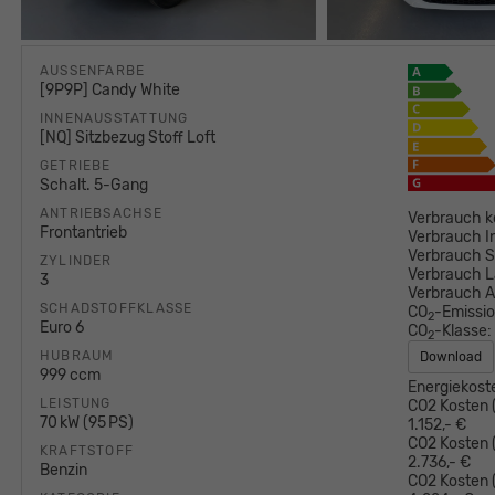
AUSSENFARBE
[9P9P] Candy White
INNENAUSSTATTUNG
[NQ] Sitzbezug Stoff Loft
GETRIEBE
Schalt. 5-Gang
ANTRIEBSACHSE
Verbrauch k
Frontantrieb
Verbrauch I
Verbrauch S
ZYLINDER
Verbrauch L
3
Verbrauch 
SCHADSTOFFKLASSE
CO
-Emissi
2
Euro 6
CO
-Klasse:
2
HUBRAUM
Download
999 ccm
Energiekost
LEISTUNG
CO2 Kosten (
70 kW (95 PS)
1.152,- €
CO2 Kosten (
KRAFTSTOFF
2.736,- €
Benzin
CO2 Kosten