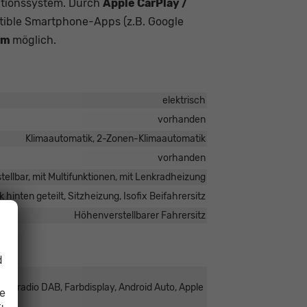
ationssystem. Durch
Apple CarPlay /
ible Smartphone-Apps (z.B. Google
rm
möglich.
elektrisch
vorhanden
Klimaautomatik, 2-Zonen-Klimaautomatik
vorhanden
tellbar, mit Multifunktionen, mit Lenkradheizung
 hinten geteilt, Sitzheizung, Isofix Beifahrersitz
Höhenverstellbarer Fahrersitz
d
italradio DAB, Farbdisplay, Android Auto, Apple
ie