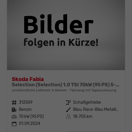
Skoda Fabia
Selection (Selection) 1.0 TSI 70kW (95 PS) 5-Gang Schaltgetriebe
unverbindliche Lieferzeit:
6 Wochen
Fahrzeug mit Tageszulassung
Fahrzeugnr.
312559
Getriebe
Schaltgetriebe
Kraftstoff
Benzin
Außenfarbe
Blau, Race-Blau Metallic (8X)
Leistung
70 kW (95 PS)
Kilometerstand
18.705 km
01.09.2024