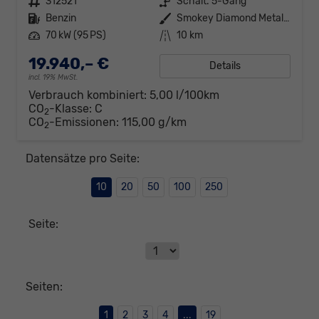
Fahrzeugnr.
312521
Getriebe
Schalt. 5-Gang
Kraftstoff
Benzin
Außenfarbe
Smokey Diamond Metallic
Leistung
70 kW (95 PS)
Kilometerstand
10 km
19.940,– €
Details
incl. 19% MwSt.
Verbrauch kombiniert:
5,00 l/100km
CO
-Klasse:
C
2
CO
-Emissionen:
115,00 g/km
2
Datensätze pro Seite:
10
20
50
100
250
Seite:
Seiten:
1
2
3
4
...
19