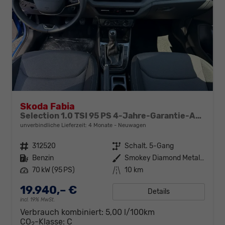
Skoda Fabia
Selection 1.0 TSI 95 PS 4-Jahre-Garantie-AppleCarPlay-AndroidAuto-LED-PDC-Sitzheizung-DAB-Klima
unverbindliche Lieferzeit:
4 Monate
Neuwagen
Fahrzeugnr.
312520
Getriebe
Schalt. 5-Gang
Kraftstoff
Benzin
Außenfarbe
Smokey Diamond Metallic
Leistung
70 kW (95 PS)
Kilometerstand
10 km
19.940,– €
Details
incl. 19% MwSt.
Verbrauch kombiniert:
5,00 l/100km
CO
-Klasse:
C
2