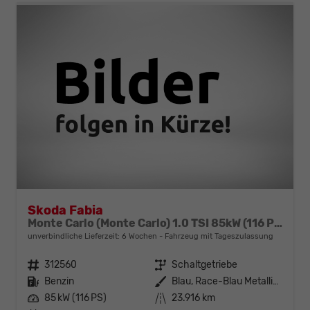
Skoda Fabia
Monte Carlo (Monte Carlo) 1.0 TSI 85kW (116 PS) 6-Gang Schaltgetriebe
unverbindliche Lieferzeit:
6 Wochen
Fahrzeug mit Tageszulassung
Fahrzeugnr.
312560
Getriebe
Schaltgetriebe
Kraftstoff
Benzin
Außenfarbe
Blau, Race-Blau Metallic (8X)
Leistung
85 kW (116 PS)
Kilometerstand
23.916 km