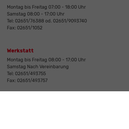
Montag bis Freitag 07:00 - 18:00 Uhr
Samstag 08:00 - 17:00 Uhr
Tel: 02651/76388 od. 02651/9093740
Fax: 02651/1052
Werkstatt
Montag bis Freitag 08:00 - 17:00 Uhr
Samstag Nach Vereinbarung
Tel: 02651/493755
Fax: 02651/493757
Notdienst/Abschleppdienst
24-Std. Notdienst
Tag und Nacht
Tel: 0177 / 6777545