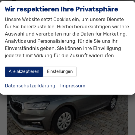
Leistung
70 kW (95 PS)
Kilometerstand
10 km
Wir respektieren Ihre Privatsphäre
19.940,– €
Details
Unsere Website setzt Cookies ein, um unsere Dienste
incl. 19% MwSt.
für Sie bereitzustellen. Hierbei berücksichtigen wir Ihre
Verbrauch kombiniert:
5,00 l/100km
Auswahl und verarbeiten nur die Daten für Marketing,
CO
-Klasse:
C
2
Analytics und Personalisierung, für die Sie uns Ihr
CO
-Emissionen:
115,00 g/km
2
Einverständnis geben. Sie können Ihre Einwilligung
jederzeit mit Wirkung für die Zukunft widerrufen.
Alle akzeptieren
Einstellungen
Datenschutzerklärung
Impressum