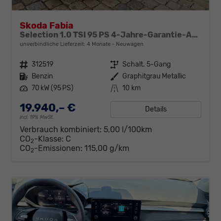
Skoda Fabia
Selection 1.0 TSI 95 PS 4-Jahre-Garantie-AppleCarPlay-AndroidAuto-LED-PDC-Sitzheizung-DAB-Klima
unverbindliche Lieferzeit:
4 Monate
Neuwagen
Fahrzeugnr.
312519
Getriebe
Schalt. 5-Gang
Kraftstoff
Benzin
Außenfarbe
Graphitgrau Metallic
Leistung
70 kW (95 PS)
Kilometerstand
10 km
19.940,– €
Details
incl. 19% MwSt.
Verbrauch kombiniert:
5,00 l/100km
CO
-Klasse:
C
2
CO
-Emissionen:
115,00 g/km
2