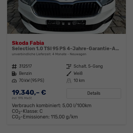
Skoda Fabia
Selection 1.0 TSI 95 PS 4-Jahre-Garantie-AppleCarPlay-AndroidAuto-LED-PDC-Sitzheizung-DAB-Klima
unverbindliche Lieferzeit:
4 Monate
Neuwagen
Fahrzeugnr.
312517
Getriebe
Schalt. 5-Gang
Kraftstoff
Benzin
Außenfarbe
Weiß
Leistung
70 kW (95 PS)
Kilometerstand
10 km
19.340,– €
Details
incl. 19% MwSt.
Verbrauch kombiniert:
5,00 l/100km
CO
-Klasse:
C
2
CO
-Emissionen:
115,00 g/km
2