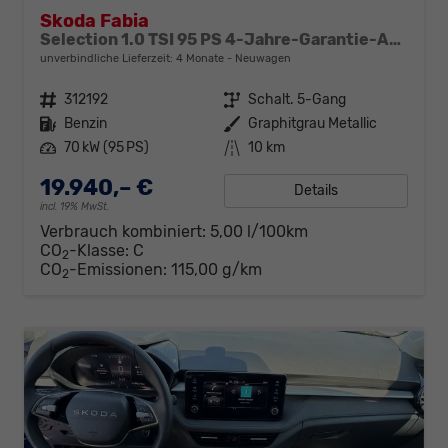
Skoda Fabia
Selection 1.0 TSI 95 PS 4-Jahre-Garantie-AppleCarPlay-AndroidAuto-LED-PDC-Sitzheizung-DAB-Klima
unverbindliche Lieferzeit:
4 Monate
Neuwagen
Fahrzeugnr.
312192
Getriebe
Schalt. 5-Gang
Kraftstoff
Benzin
Außenfarbe
Graphitgrau Metallic
Leistung
70 kW (95 PS)
Kilometerstand
10 km
19.940,– €
Details
incl. 19% MwSt.
Verbrauch kombiniert:
5,00 l/100km
CO
-Klasse:
C
2
CO
-Emissionen:
115,00 g/km
2