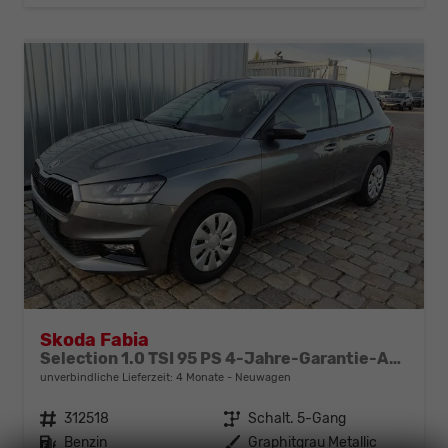
Skoda Fabia
Selection 1.0 TSI 95 PS 4-Jahre-Garantie-AppleCarPlay-AndroidAuto-LED-PDC-Sitzheizung-DAB-Klima
unverbindliche Lieferzeit:
4 Monate
Neuwagen
Fahrzeugnr.
312518
Getriebe
Schalt. 5-Gang
Kraftstoff
Benzin
Außenfarbe
Graphitgrau Metallic