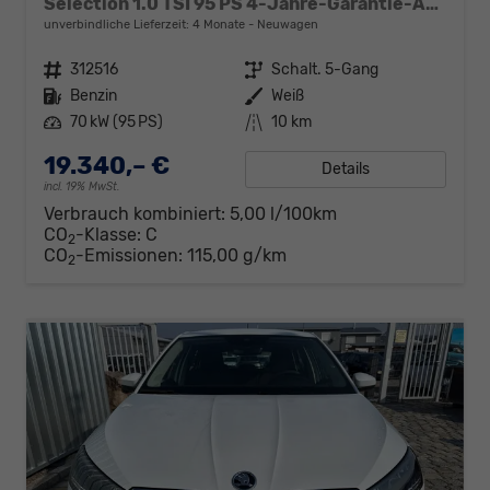
Selection 1.0 TSI 95 PS 4-Jahre-Garantie-AppleCarPlay-AndroidAuto-LED-PDC-Sitzheizung-DAB-Klima
unverbindliche Lieferzeit:
4 Monate
Neuwagen
Fahrzeugnr.
312516
Getriebe
Schalt. 5-Gang
Kraftstoff
Benzin
Außenfarbe
Weiß
Leistung
70 kW (95 PS)
Kilometerstand
10 km
19.340,– €
Details
incl. 19% MwSt.
Verbrauch kombiniert:
5,00 l/100km
CO
-Klasse:
C
2
CO
-Emissionen:
115,00 g/km
2