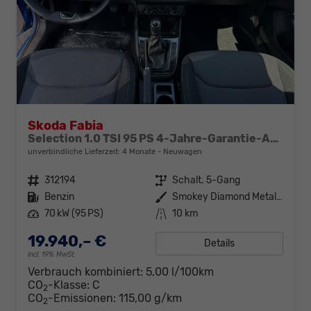
Skoda Fabia
Selection 1.0 TSI 95 PS 4-Jahre-Garantie-AppleCarPlay-AndroidAuto-LED-PDC-Sitzheizung-DAB-Klima
unverbindliche Lieferzeit:
4 Monate
Neuwagen
Fahrzeugnr.
312194
Getriebe
Schalt. 5-Gang
Kraftstoff
Benzin
Außenfarbe
Smokey Diamond Metallic
Leistung
70 kW (95 PS)
Kilometerstand
10 km
19.940,– €
Details
incl. 19% MwSt.
Verbrauch kombiniert:
5,00 l/100km
CO
-Klasse:
C
2
CO
-Emissionen:
115,00 g/km
2