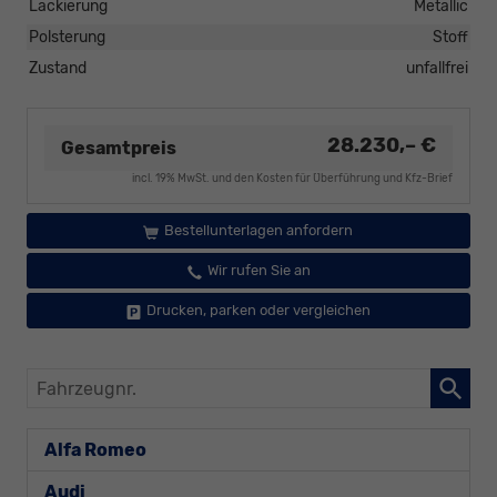
Lackierung
Metallic
Polsterung
Stoff
Zustand
unfallfrei
28.230,– €
Gesamtpreis
incl. 19% MwSt. und den Kosten für Überführung und Kfz-Brief
Bestellunterlagen anfordern
Wir rufen Sie an
Drucken, parken oder vergleichen
Fahrzeugnr.
Alfa Romeo
Audi