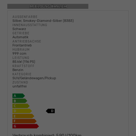
AUSSENFARBE
Silber, Smokey-Diamond-Silber (B3B3)
INNENAUSSTATTUNG
Schwarz
GETRIEBE
Automatik
ANTRIEBSACHSE
Frontantrieb
HUBRAUM
999 ccm
LEISTUNG
85 kW (116 PS)
KRAFTSTOFF
Benzin
KATEGORIE
SUV/Geländewagen/Pickup
ZUSTAND
unfallfrei
Verbrauch kombiniert:
5,90 l/100km