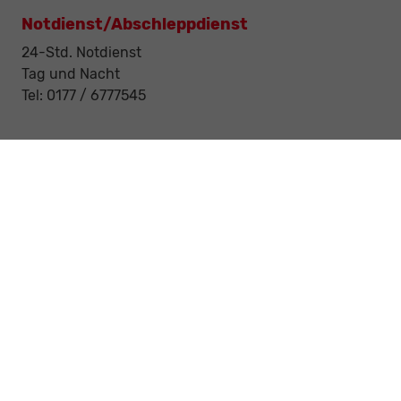
Notdienst/Abschleppdienst
24-Std. Notdienst
Tag und Nacht
Tel: 0177 / 6777545