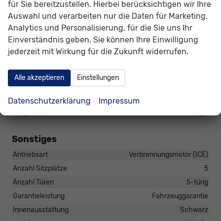
für Sie bereitzustellen. Hierbei berücksichtigen wir Ihre
Dachreling
vorhanden
Auswahl und verarbeiten nur die Daten für Marketing,
Gepäckraum-/Heckklappe
Analytics und Personalisierung, für die Sie uns Ihr
Elektrische Heckklappe, Gepäckraumklappe automatisch
Einverständnis geben. Sie können Ihre Einwilligung
betätigt
jederzeit mit Wirkung für die Zukunft widerrufen.
Scheiben, Verglasung
Frontscheibe beheizbar
Alle akzeptieren
Einstellungen
Räder & Technik
Antriebsachse
Frontantrieb
Datenschutzerklärung
Impressum
Felgentyp
Leichtmetallfelge
Sonstiges
Antriebsart
Verbrennungsmotor (ICE)
Anzahl Sitzplätze
5
Anzahl Türen
5-türig
Garantieleistung
Fahrzeuggarantie
Innenausstattung
Schwarz