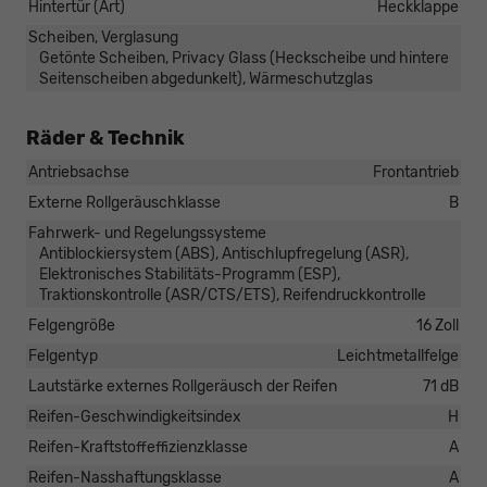
Hintertür (Art)
Heckklappe
Scheiben, Verglasung
Getönte Scheiben, Privacy Glass (Heckscheibe und hintere
Seitenscheiben abgedunkelt), Wärmeschutzglas
Räder & Technik
Antriebsachse
Frontantrieb
Externe Rollgeräuschklasse
B
Fahrwerk- und Regelungssysteme
Antiblockiersystem (ABS), Antischlupfregelung (ASR),
Elektronisches Stabilitäts-Programm (ESP),
Traktionskontrolle (ASR/CTS/ETS), Reifendruckkontrolle
Felgengröße
16 Zoll
Felgentyp
Leichtmetallfelge
Lautstärke externes Rollgeräusch der Reifen
71 dB
Reifen-Geschwindigkeitsindex
H
Reifen-Kraftstoffeffizienzklasse
A
Reifen-Nasshaftungsklasse
A