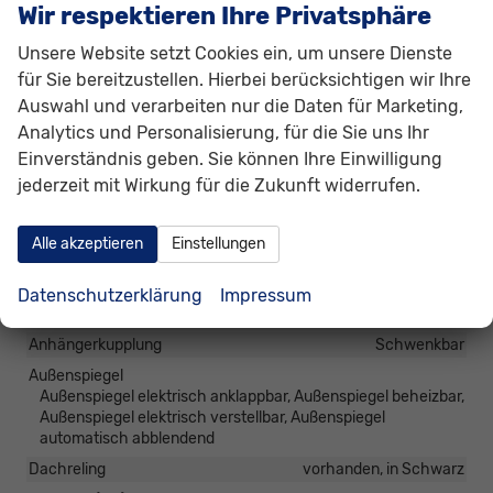
Kurvenlicht, Lichtsensor, Nebelscheinwerfer, Tagfahrlicht,
Wir respektieren Ihre Privatsphäre
Nebelscheinwerfer mit Kurvenlicht, LED-Rückleuchten,
LED-Scheinwerfer, Fernlichtassistent, LED-Tagfahrlicht,
Unsere Website setzt Cookies ein, um unsere Dienste
Blendfreies Fernlicht, Voll-LED Scheinwerfer
für Sie bereitzustellen. Hierbei berücksichtigen wir Ihre
Pannenhilfe
Notrad
Auswahl und verarbeiten nur die Daten für Marketing,
Start/Stop-Automatik
vorhanden
Analytics und Personalisierung, für die Sie uns Ihr
Waschwasserstandsanzeige
vorhanden
Einverständnis geben. Sie können Ihre Einwilligung
jederzeit mit Wirkung für die Zukunft widerrufen.
Zentralverriegelung
Zentralverriegelung, Zentralverriegelung mit
Funkfernbedienung, Schlüssellose Zentralverriegelung
Alle akzeptieren
Einstellungen
(Keyless Go)
Datenschutzerklärung
Impressum
Außen
Anhängerkupplung
Schwenkbar
Außenspiegel
Außenspiegel elektrisch anklappbar, Außenspiegel beheizbar,
Außenspiegel elektrisch verstellbar, Außenspiegel
automatisch abblendend
Dachreling
vorhanden, in Schwarz