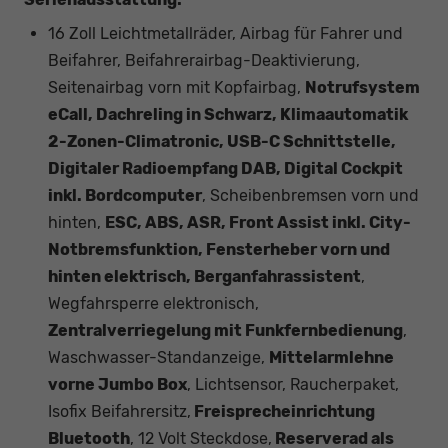
16 Zoll Leichtmetallräder, Airbag für Fahrer und
Beifahrer, Beifahrerairbag-Deaktivierung,
Seitenairbag vorn mit Kopfairbag,
Notrufsystem
eCall, Dachreling in Schwarz, Klimaautomatik
2-Zonen-Climatronic, USB-C Schnittstelle,
Digitaler Radioempfang DAB, Digital Cockpit
inkl. Bordcomputer
, Scheibenbremsen vorn und
hinten,
ESC, ABS, ASR, Front Assist inkl. City-
Notbremsfunktion, Fensterheber vorn und
hinten elektrisch, Berganfahrassistent
,
Wegfahrsperre elektronisch,
Zentralverriegelung mit Funkfernbedienung
,
Waschwasser-Standanzeige,
Mittelarmlehne
vorne Jumbo Box
, Lichtsensor, Raucherpaket,
Isofix Beifahrersitz,
Freisprecheinrichtung
Bluetooth
, 12 Volt Steckdose,
Reserverad als