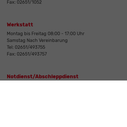
Fax: 02651/1052
Werkstatt
Montag bis Freitag 08:00 - 17:00 Uhr
Samstag Nach Vereinbarung
Tel: 02651/493755
Fax: 02651/493757
Notdienst/Abschleppdienst
24-Std. Notdienst
Tag und Nacht
Tel: 0177 / 6777545