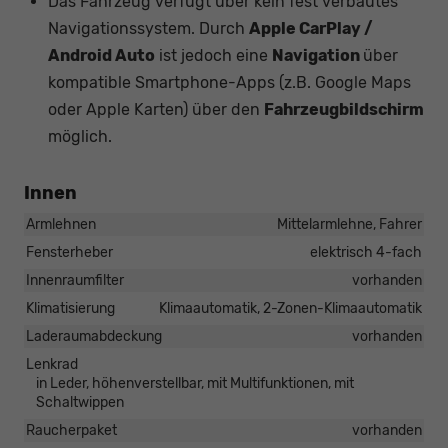
Das Fahrzeug verfügt über kein fest verbautes
Navigationssystem. Durch
Apple CarPlay /
Android Auto
ist jedoch eine
Navigation
über
kompatible Smartphone-Apps (z.B. Google Maps
oder Apple Karten) über den
Fahrzeugbildschirm
möglich.
Innen
Armlehnen
Mittelarmlehne, Fahrer
Fensterheber
elektrisch 4-fach
Innenraumfilter
vorhanden
Klimatisierung
Klimaautomatik, 2-Zonen-Klimaautomatik
Laderaumabdeckung
vorhanden
Lenkrad
in Leder, höhenverstellbar, mit Multifunktionen, mit
Schaltwippen
Raucherpaket
vorhanden