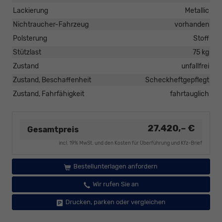
Lackierung
Metallic
Nichtraucher-Fahrzeug
vorhanden
Polsterung
Stoff
Stützlast
75 kg
Zustand
unfallfrei
Zustand, Beschaffenheit
Scheckheftgepflegt
Zustand, Fahrfähigkeit
fahrtauglich
27.420,– €
Gesamtpreis
incl. 19% MwSt. und den Kosten für Überführung und Kfz-Brief
Bestellunterlagen anfordern
Wir rufen Sie an
Drucken, parken oder vergleichen