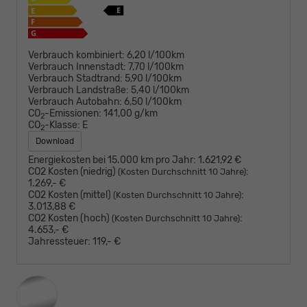
Verbrauch kombiniert:
6,20 l/100km
Verbrauch Innenstadt:
7,70 l/100km
Verbrauch Stadtrand:
5,90 l/100km
Verbrauch Landstraße:
5,40 l/100km
Verbrauch Autobahn:
6,50 l/100km
CO
-Emissionen:
141,00 g/km
2
CO
-Klasse:
E
2
Download
Energiekosten bei 15.000 km pro Jahr:
1.621,92 €
CO2 Kosten (niedrig)
:
(Kosten Durchschnitt 10 Jahre)
1.269,- €
CO2 Kosten (mittel)
:
(Kosten Durchschnitt 10 Jahre)
3.013,88 €
CO2 Kosten (hoch)
:
(Kosten Durchschnitt 10 Jahre)
4.653,- €
Jahressteuer:
119,- €