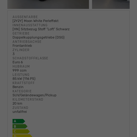
AUSSENFARBE
[2Y2Y] Moon White Perleffekt
INNENAUSSTATTUNG
[HN] Sitzbezug Stoff "Loft" Schwarz
GETRIEBE
Doppelkupplungsgetriebe (DSG)
ANTRIEBSACHSE
Frontantrieb
ZYLINDER
3
SCHADSTOFFKLASSE
Euro 6
HUBRAUM
999 ccm
LEISTUNG
85 kW (116 PS)
KRAFTSTOFF
Benzin
KATEGORIE
SUV/Geländewagen/Pickup
KILOMETERSTAND
20 km
ZUSTAND
unfallfrei