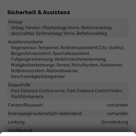
Sicherheit & Assistenz
Airbags
Airbag, Fenster-/Kopfairbags Vorne, Beifahrerairbag
abschaltbar, Seitenairbags Vorne, Beifahrerairbag
Assistenzsysteme
Regensensor, Tempomat, Notbremsassistent (City-Safety),
Berganfahrassistent, Spurhalteassistent,
Fußgängererkennung, Verkehrzeichenerkennung,
Müdigkeitserkennungs-Sensor, Notrufsystem, Autonomes
Notbremssystem, Abstandswarner,
Geschwindigkeitsbegrenzer
Einparkhilfe
Park Distance Control vorne, Park Distance Control hinten,
Rückfahrkamera
Fahrprofilauswahl
vorhanden
Innenspiegel automatisch abblendend
vorhanden
Lenkung
Servolenkung
Lichttechnik