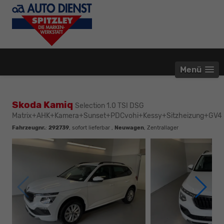
Menü
Skoda Kamiq
Selection 1.0 TSI DSG
Matrix+AHK+Kamera+Sunset+PDCvohi+Kessy+Sitzheizung+GV4
Fahrzeugnr.
:
292739
,
sofort lieferbar
,
Neuwagen
, Zentrallager