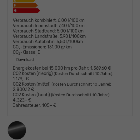
Verbrauch kombiniert:
6,00 l/100km
Verbrauch Innenstadt:
7,40 l/100km
Verbrauch Stadtrand:
5,00 l/100km
Verbrauch Landstraße:
5,90 l/100km
Verbrauch Autobahn:
5,50 l/100km
CO
-Emissionen:
131,00 g/km
2
CO
-Klasse:
D
2
Download
Energiekosten bei 15.000 km pro Jahr:
1.569,60 €
CO2 Kosten (niedrig)
:
(Kosten Durchschnitt 10 Jahre)
1.179,- €
CO2 Kosten (mittel)
:
(Kosten Durchschnitt 10 Jahre)
2.800,12 €
CO2 Kosten (hoch)
:
(Kosten Durchschnitt 10 Jahre)
4.323,- €
Jahressteuer:
105,- €