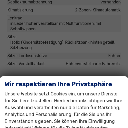
Gepäckraumabtrennung
vorhanden
Klimatisierung
2-Zonen-Klimaautomatik
Lenkrad
in Leder, höhenverstellbar, mit Multifunktionen, mit
Schaltwippen
Sitze
Isofix (Kindersitzbefestigung), Rücksitzbank hinten geteilt,
Sitzheizung
Sitze: Lordosenstütze
Fahrer
Sitze: Verstellbarkeit
Höhenverstellbarer Fahrersitz
Infotainment & Kommunikation
Wir respektieren Ihre Privatsphäre
Audioanlage
Unsere Website setzt Cookies ein, um unsere Dienste
Schnittstelle MP3, Schnittstelle USB, Digitalradio DAB, Apple
CarPlay, Touchscreen
für Sie bereitzustellen. Hierbei berücksichtigen wir Ihre
Auswahl und verarbeiten nur die Daten für Marketing,
Bordcomputer
vorhanden
Analytics und Personalisierung, für die Sie uns Ihr
Navigationssystem
Navigation, Navigation per Audio
Einverständnis geben. Sie können Ihre Einwilligung
Telefon
Freisprecheinrichtung, Bluetooth