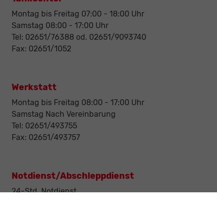
Montag bis Freitag 07:00 - 18:00 Uhr
Samstag 08:00 - 17:00 Uhr
Tel: 02651/76388 od. 02651/9093740
Fax: 02651/1052
Werkstatt
Montag bis Freitag 08:00 - 17:00 Uhr
Samstag Nach Vereinbarung
Tel: 02651/493755
Fax: 02651/493757
Notdienst/Abschleppdienst
24-Std. Notdienst
Tag und Nacht
Tel: 0177 / 6777545