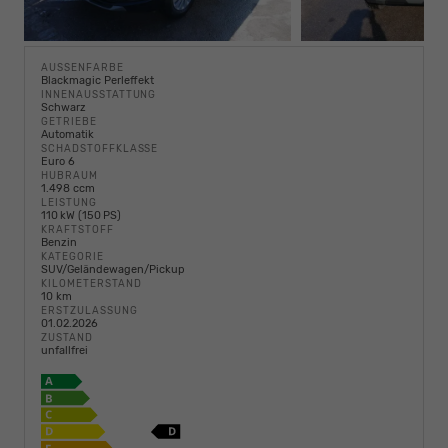
AUSSENFARBE
Blackmagic Perleffekt
INNENAUSSTATTUNG
Schwarz
GETRIEBE
Automatik
SCHADSTOFFKLASSE
Euro 6
HUBRAUM
1.498 ccm
LEISTUNG
110 kW (150 PS)
KRAFTSTOFF
Benzin
KATEGORIE
SUV/Geländewagen/Pickup
KILOMETERSTAND
10 km
ERSTZULASSUNG
01.02.2026
ZUSTAND
unfallfrei