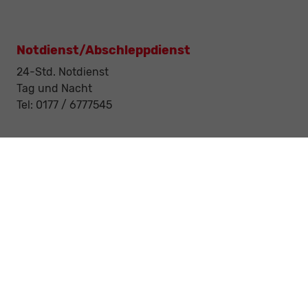
Notdienst/Abschleppdienst
24-Std. Notdienst
Tag und Nacht
Tel: 0177 / 6777545