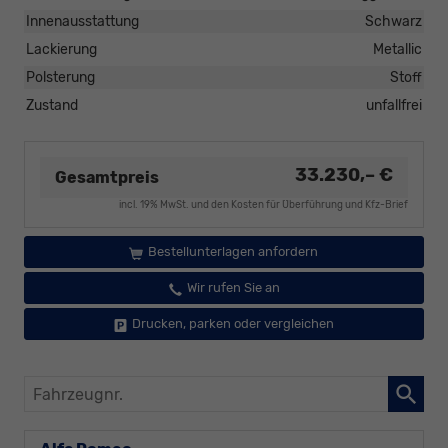
Innenausstattung
Schwarz
Lackierung
Metallic
Polsterung
Stoff
Zustand
unfallfrei
33.230,– €
Gesamtpreis
incl. 19% MwSt. und den Kosten für Überführung und Kfz-Brief
Bestellunterlagen anfordern
Wir rufen Sie an
Drucken, parken oder vergleichen
Fahrzeugnr.