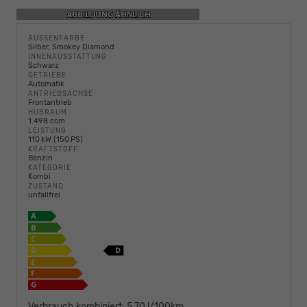
AUSSENFARBE
Silber, Smokey Diamond
INNENAUSSTATTUNG
Schwarz
GETRIEBE
Automatik
ANTRIEBSACHSE
Frontantrieb
HUBRAUM
1.498 ccm
LEISTUNG
110 kW (150 PS)
KRAFTSTOFF
Benzin
KATEGORIE
Kombi
ZUSTAND
unfallfrei
Verbrauch kombiniert:
5,70 l/100km