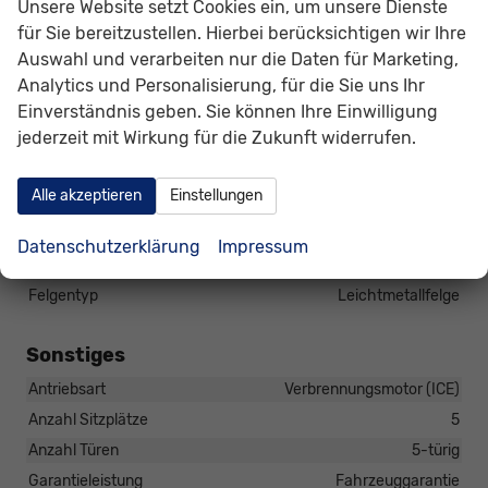
Unsere Website setzt Cookies ein, um unsere Dienste
Elektrische Heckklappe, Gepäckraumklappe automatisch
für Sie bereitzustellen. Hierbei berücksichtigen wir Ihre
betätigt
Auswahl und verarbeiten nur die Daten für Marketing,
Scheiben, Verglasung
Frontscheibe beheizbar
Analytics und Personalisierung, für die Sie uns Ihr
Einverständnis geben. Sie können Ihre Einwilligung
Räder & Technik
jederzeit mit Wirkung für die Zukunft widerrufen.
Antriebsachse
Frontantrieb
Bremsen
Elektronische Parkbremse
Alle akzeptieren
Einstellungen
Fahrwerk- und Regelungssysteme
Elektronisches Stabilitäts-Programm (ESP),
Datenschutzerklärung
Impressum
Reifendruckkontrolle
Felgentyp
Leichtmetallfelge
Sonstiges
Antriebsart
Verbrennungsmotor (ICE)
Anzahl Sitzplätze
5
Anzahl Türen
5-türig
Garantieleistung
Fahrzeuggarantie