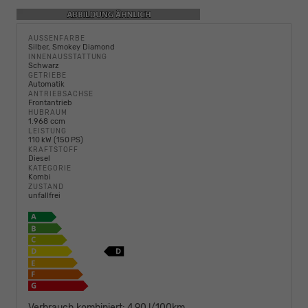
AUSSENFARBE
Silber, Smokey Diamond
INNENAUSSTATTUNG
Schwarz
GETRIEBE
Automatik
ANTRIEBSACHSE
Frontantrieb
HUBRAUM
1.968 ccm
LEISTUNG
110 kW (150 PS)
KRAFTSTOFF
Diesel
KATEGORIE
Kombi
ZUSTAND
unfallfrei
Verbrauch kombiniert:
4,90 l/100km