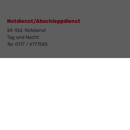
Notdienst/Abschleppdienst
24-Std. Notdienst
Tag und Nacht
Tel: 0177 / 6777545