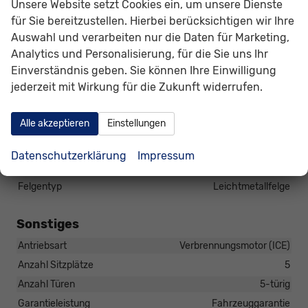
Unsere Website setzt Cookies ein, um unsere Dienste
Elektrische Heckklappe, Gepäckraumklappe automatisch
für Sie bereitzustellen. Hierbei berücksichtigen wir Ihre
betätigt
Auswahl und verarbeiten nur die Daten für Marketing,
Scheiben, Verglasung
Frontscheibe beheizbar
Analytics und Personalisierung, für die Sie uns Ihr
Einverständnis geben. Sie können Ihre Einwilligung
Räder & Technik
jederzeit mit Wirkung für die Zukunft widerrufen.
Antriebsachse
Frontantrieb
Bremsen
Elektronische Parkbremse
Alle akzeptieren
Einstellungen
Fahrwerk- und Regelungssysteme
Elektronisches Stabilitäts-Programm (ESP),
Datenschutzerklärung
Impressum
Reifendruckkontrolle
Felgentyp
Leichtmetallfelge
Sonstiges
Antriebsart
Verbrennungsmotor (ICE)
Anzahl Sitzplätze
5
Anzahl Türen
5-türig
Garantieleistung
Fahrzeuggarantie