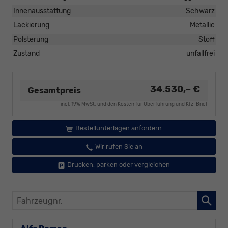
Innenausstattung
Schwarz
Lackierung
Metallic
Polsterung
Stoff
Zustand
unfallfrei
34.530,– €
Gesamtpreis
incl. 19% MwSt. und den Kosten für Überführung und Kfz-Brief
Bestellunterlagen anfordern
Wir rufen Sie an
Drucken, parken oder vergleichen
Fahrzeugnr.