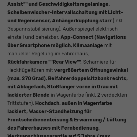
Assist"" und Geschwidigkeitsregelanlage,
Scheibenwischer-Intervallschaltung mit Licht-
und Regensensor, Anhängerkupplung starr
(inkl.
Gespannstabilisierung), Außenspiegel elektrisch
einstell und beheizbar,
App-Connect (Navigations
über Smartphone möglich, Klimaanlage
mit
manueller Regelung im Fahrerhaus,
Rückfahrkamera ""Rear View"",
Scharniere für
Heckflügeltüren mit
vergrößertem Öffnungswinkel
(max. 270 Grad), Beifahrerdoppelsitzbank rechts,
mit Ablagefach, Stoßfänger vorne in Grau mit
lackierter Blende
in Wagenfarbe (inkl. 2 verdeckten
Trittstufen),
Hochdach, außen in Wagenfarbe
lackiert,
Wasser-Standheizung für
Frontscheibenenteisung & Erwärmung / Lüftung
des Fahrerhauses mit Fernbedienung,
Werksanschlussgarantie auf 5 Jahre / max.