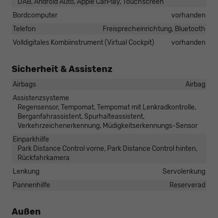
DAB, Android Auto, Apple CarPlay, Touchscreen
Bordcomputer
vorhanden
Telefon
Freisprecheinrichtung, Bluetooth
Volldigitales Kombiinstrument (Virtual Cockpit)
vorhanden
Sicherheit & Assistenz
Airbags
Airbag
Assistenzsysteme
Regensensor, Tempomat, Tempomat mit Lenkradkontrolle,
Berganfahrassistent, Spurhalteassistent,
Verkehrzeichenerkennung, Müdigkeitserkennungs-Sensor
Einparkhilfe
Park Distance Control vorne, Park Distance Control hinten,
Rückfahrkamera
Lenkung
Servolenkung
Pannenhilfe
Reserverad
Außen