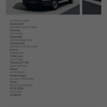
AUSSENFARBE
Candyweiß
INNENAUSSTATTUNG
Schwarz
GETRIEBE
Automatik
ANTRIEBSACHSE
Frontantrieb
SCHADSTOFFKLASSE
Euro 6
HUBRAUM
1.968 ccm
LEISTUNG
130 kW (177 PS)
KRAFTSTOFF
Diesel
KATEGORIE
Kastenwagen
KILOMETERSTAND
10 km
ERSTZULASSUNG
01.08.2026
ZUSTAND
unfallfrei