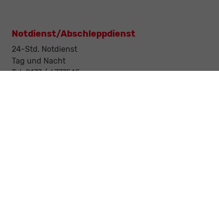
Notdienst/Abschleppdienst
24-Std. Notdienst
Tag und Nacht
Tel: 0177 / 6777545