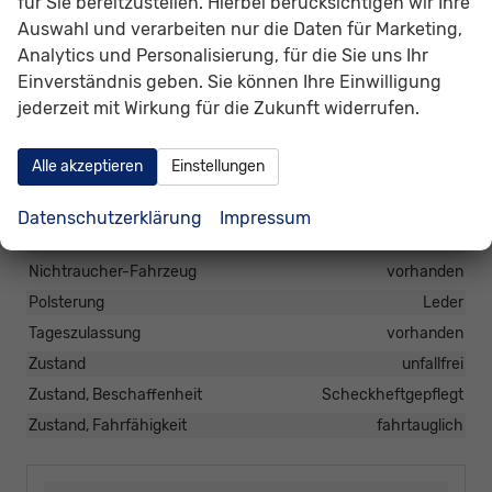
für Sie bereitzustellen. Hierbei berücksichtigen wir Ihre
Anzahl Vorbesitzer
1
Auswahl und verarbeiten nur die Daten für Marketing,
Analytics und Personalisierung, für die Sie uns Ihr
Erstzulassung
01.08.2026
Einverständnis geben. Sie können Ihre Einwilligung
Garantieleistung
Fahrzeuggarantie
jederzeit mit Wirkung für die Zukunft widerrufen.
HU/AU neu
vorhanden
Innenausstattung
Schwarz
Alle akzeptieren
Einstellungen
Kabinenart
Doppelkabine
Kilometerstand
10
Datenschutzerklärung
Impressum
Leergewicht
2390 kg
Nichtraucher-Fahrzeug
vorhanden
Polsterung
Leder
Tageszulassung
vorhanden
Zustand
unfallfrei
Zustand, Beschaffenheit
Scheckheftgepflegt
Zustand, Fahrfähigkeit
fahrtauglich