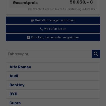
50.030,– €
Gesamtpreis
incl. 19% MwSt. und den Kosten für Überführung und Kfz-Brief
Bestellunterlagen anfordern
Wir rufen Sie an
Drucken, parken oder vergleichen
Fahrzeugnr.
Alfa Romeo
Audi
Bentley
BYD
Cupra