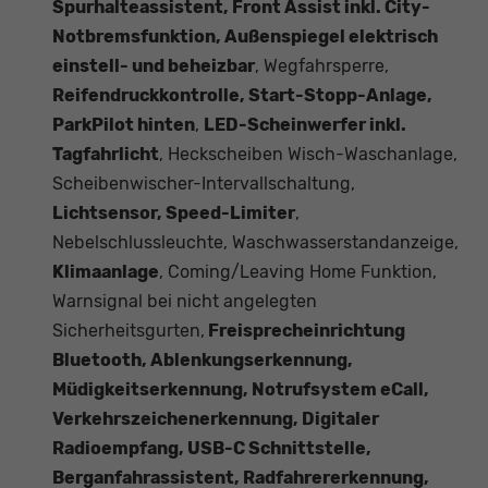
Spurhalteassistent, Front Assist inkl. City-
Notbremsfunktion, Außenspiegel elektrisch
einstell- und beheizbar
, Wegfahrsperre,
Reifendruckkontrolle, Start-Stopp-Anlage,
ParkPilot hinten
,
LED-Scheinwerfer inkl.
Tagfahrlicht
, Heckscheiben Wisch-Waschanlage,
Scheibenwischer-Intervallschaltung,
Lichtsensor, Speed-Limiter
,
Nebelschlussleuchte, Waschwasserstandanzeige,
Klimaanlage
, Coming/Leaving Home Funktion,
Warnsignal bei nicht angelegten
Sicherheitsgurten,
Freisprecheinrichtung
Bluetooth, Ablenkungserkennung,
Müdigkeitserkennung, Notrufsystem eCall,
Verkehrszeichenerkennung, Digitaler
Radioempfang, USB-C Schnittstelle,
Berganfahrassistent, Radfahrererkennung,