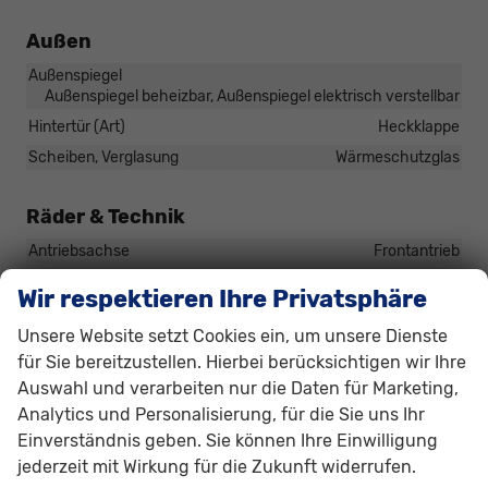
Außen
Außenspiegel
Außenspiegel beheizbar, Außenspiegel elektrisch verstellbar
Hintertür (Art)
Heckklappe
Scheiben, Verglasung
Wärmeschutzglas
Räder & Technik
Antriebsachse
Frontantrieb
Externe Rollgeräuschklasse
B
Wir respektieren Ihre Privatsphäre
Fahrwerk- und Regelungssysteme
Antiblockiersystem (ABS), Antischlupfregelung (ASR),
Unsere Website setzt Cookies ein, um unsere Dienste
Elektronisches Stabilitäts-Programm (ESP),
für Sie bereitzustellen. Hierbei berücksichtigen wir Ihre
Traktionskontrolle (ASR/CTS/ETS), Reifendruckkontrolle
Auswahl und verarbeiten nur die Daten für Marketing,
Felgengröße
14 Zoll
Analytics und Personalisierung, für die Sie uns Ihr
Felgentyp
Stahlfelge
Einverständnis geben. Sie können Ihre Einwilligung
jederzeit mit Wirkung für die Zukunft widerrufen.
Lautstärke externes Rollgeräusch der Reifen
70 dB