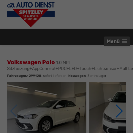
Menü
Volkswagen Polo
1.0 MPI
Sitzheizung+AppConnect+PDC+LED+Touch+Lichtsensor+MultiLe
Fahrzeugnr.
:
299120
,
sofort lieferbar
,
Neuwagen
, Zentrallager