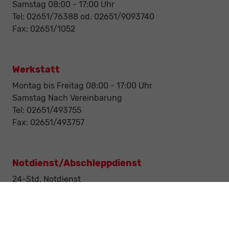
Samstag 08:00 - 17:00 Uhr
Tel: 02651/76388 od. 02651/9093740
Fax: 02651/1052
Werkstatt
Montag bis Freitag 08:00 - 17:00 Uhr
Samstag Nach Vereinbarung
Tel: 02651/493755
Fax: 02651/493757
Notdienst/Abschleppdienst
24-Std. Notdienst
Tag und Nacht
Tel: 0177 / 6777545