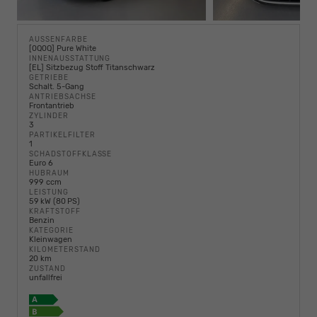
AUSSENFARBE
[0Q0Q] Pure White
INNENAUSSTATTUNG
[EL] Sitzbezug Stoff Titanschwarz
GETRIEBE
Schalt. 5-Gang
ANTRIEBSACHSE
Frontantrieb
ZYLINDER
3
PARTIKELFILTER
1
SCHADSTOFFKLASSE
Euro 6
HUBRAUM
999 ccm
LEISTUNG
59 kW (80 PS)
KRAFTSTOFF
Benzin
KATEGORIE
Kleinwagen
KILOMETERSTAND
20 km
ZUSTAND
unfallfrei