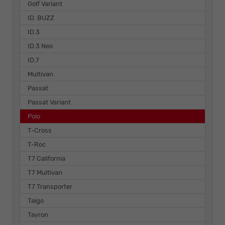
Golf Variant
ID. BUZZ
ID.3
ID.3 Neo
ID.7
Multivan
Passat
Passat Variant
Polo
T-Cross
T-Roc
T7 California
T7 Multivan
T7 Transporter
Taigo
Tayron