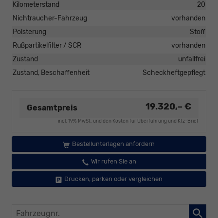
Kilometerstand
20
Nichtraucher-Fahrzeug
vorhanden
Polsterung
Stoff
Rußpartikelfilter / SCR
vorhanden
Zustand
unfallfrei
Zustand, Beschaffenheit
Scheckheftgepflegt
19.320,– €
Gesamtpreis
incl. 19% MwSt. und den Kosten für Überführung und Kfz-Brief
Bestellunterlagen anfordern
Wir rufen Sie an
Drucken, parken oder vergleichen
Fahrzeugnr.