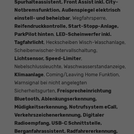
Spurhalteassistent, Front Assist inkl. City-
Notbremsfunktion, Außenspiegel elektrisch
einstell- und beheizbar
, Wegfahrsperre,
Reifendruckkontrolle, Start-Stopp-Anlage,
ParkPilot hinten
,
LED-Scheinwerfer inkl.
Tagfahrlicht
, Heckscheiben Wisch-Waschanlage,
Scheibenwischer-Intervallschaltung,
Lichtsensor, Speed-Limiter
,
Nebelschlussleuchte, Waschwasserstandanzeige,
Klimaanlage
, Coming/Leaving Home Funktion,
Warnsignal bei nicht angelegten
Sicherheitsgurten,
Freisprecheinrichtung
Bluetooth, Ablenkungserkennung,
Müdigkeitserkennung, Notrufsystem eCall,
Verkehrszeichenerkennung, Digitaler
Radioempfang, USB-C Schnittstelle,
Berganfahrassistent, Radfahrererkennung,