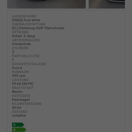
AUSSENFARBE
[0Q0Q] Pure White
INNENAUSSTATTUNG
[EL] Sitzbezug Stoff Titanschwarz
GETRIEBE
Schalt. 5-Gang
ANTRIEBSACHSE
Frontantrieb
ZYLINDER
3
PARTIKELFILTER
1
SCHADSTOFFKLASSE
Euro 6
HUBRAUM
999 ccm
LEISTUNG
59 kW (80 PS)
KRAFTSTOFF
Benzin
KATEGORIE
Kleinwagen
KILOMETERSTAND
20 km
ZUSTAND
unfallfrei