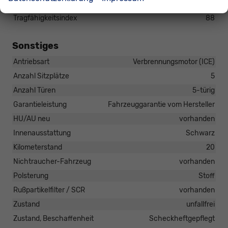
Reifentyp
Sommerreifen
Tragfähigkeitsindex
88
Sonstiges
Antriebsart
Verbrennungsmotor (ICE)
Anzahl Sitzplätze
5
Anzahl Türen
5-türig
Garantieleistung
Fahrzeuggarantie vom Hersteller
HU/AU neu
vorhanden
Innenausstattung
Schwarz
Kilometerstand
20
Nichtraucher-Fahrzeug
vorhanden
Polsterung
Stoff
Rußpartikelfilter / SCR
vorhanden
Zustand
unfallfrei
Zustand, Beschaffenheit
Scheckheftgepflegt