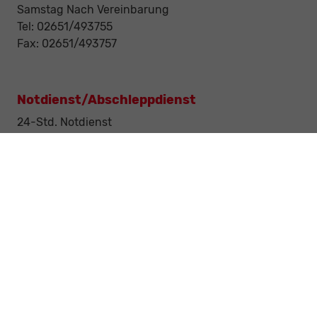
Samstag Nach Vereinbarung
Tel: 02651/493755
Fax: 02651/493757
Notdienst/Abschleppdienst
24-Std. Notdienst
Tag und Nacht
Tel: 0177 / 6777545