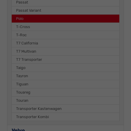
Passat
Passat Variant
Polo
T-Cross
T-Roc
T7 California
T7 Multivan
T7 Transporter
Taigo
Tayron
Tiguan
Touareg
Touran
Transporter Kastenwagen
Transporter Kombi
Volvo