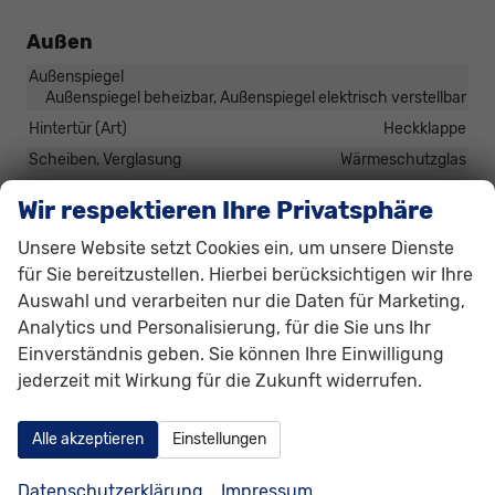
Außen
Außenspiegel
Außenspiegel beheizbar, Außenspiegel elektrisch verstellbar
Hintertür (Art)
Heckklappe
Scheiben, Verglasung
Wärmeschutzglas
Wir respektieren Ihre Privatsphäre
Räder & Technik
Unsere Website setzt Cookies ein, um unsere Dienste
Antriebsachse
Frontantrieb
für Sie bereitzustellen. Hierbei berücksichtigen wir Ihre
Fahrwerk- und Regelungssysteme
Auswahl und verarbeiten nur die Daten für Marketing,
Antiblockiersystem (ABS), Antischlupfregelung (ASR),
Analytics und Personalisierung, für die Sie uns Ihr
Elektronisches Stabilitäts-Programm (ESP),
Traktionskontrolle (ASR/CTS/ETS), Reifendruckkontrolle
Einverständnis geben. Sie können Ihre Einwilligung
jederzeit mit Wirkung für die Zukunft widerrufen.
Felgengröße
14 Zoll
Felgentyp
Stahlfelge
Alle akzeptieren
Einstellungen
Reifen-Geschwindigkeitsindex
H
Reifengröße vorne
185/70 R14
Datenschutzerklärung
Impressum