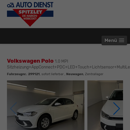
Menü
Volkswagen Polo
1.0 MPI
Sitzheizung+AppConnect+PDC+LED+Touch+Lichtsensor+MultiLe
Fahrzeugnr.
:
299121
,
sofort lieferbar
,
Neuwagen
, Zentrallager