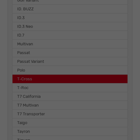
Golf Variant
ID. BUZZ
ID.3
ID.3 Neo
ID.7
Multivan
Passat
Passat Variant
Polo
T-Cross
T-Roc
T7 California
T7 Multivan
T7 Transporter
Taigo
Tayron