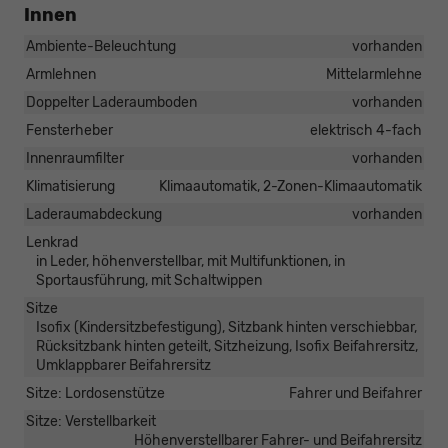
Innen
Ambiente-Beleuchtung
vorhanden
Armlehnen
Mittelarmlehne
Doppelter Laderaumboden
vorhanden
Fensterheber
elektrisch 4-fach
Innenraumfilter
vorhanden
Klimatisierung
Klimaautomatik, 2-Zonen-Klimaautomatik
Laderaumabdeckung
vorhanden
Lenkrad
in Leder, höhenverstellbar, mit Multifunktionen, in
Sportausführung, mit Schaltwippen
Sitze
Isofix (Kindersitzbefestigung), Sitzbank hinten verschiebbar,
Rücksitzbank hinten geteilt, Sitzheizung, Isofix Beifahrersitz,
Umklappbarer Beifahrersitz
Sitze: Lordosenstütze
Fahrer und Beifahrer
Sitze: Verstellbarkeit
Höhenverstellbarer Fahrer- und Beifahrersitz