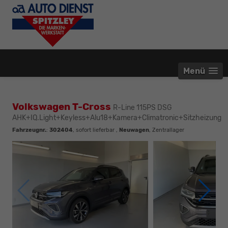
Menü
Volkswagen T-Cross
R-Line 115PS DSG
AHK+IQ.Light+Keyless+Alu18+Kamera+Climatronic+Sitzheizung
Fahrzeugnr.
:
302404
,
sofort lieferbar
,
Neuwagen
, Zentrallager