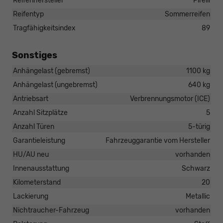
Reifenhersteller
Pirelli
Reifentyp
Sommerreifen
Tragfähigkeitsindex
89
Sonstiges
Anhängelast (gebremst)
1100 kg
Anhängelast (ungebremst)
640 kg
Antriebsart
Verbrennungsmotor (ICE)
Anzahl Sitzplätze
5
Anzahl Türen
5-türig
Garantieleistung
Fahrzeuggarantie vom Hersteller
HU/AU neu
vorhanden
Innenausstattung
Schwarz
Kilometerstand
20
Lackierung
Metallic
Nichtraucher-Fahrzeug
vorhanden