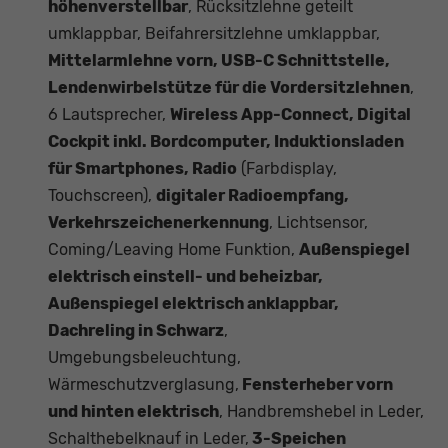
höhenverstellbar
, Rücksitzlehne geteilt
umklappbar, Beifahrersitzlehne umklappbar,
Mittelarmlehne vorn, USB-C Schnittstelle,
Lendenwirbelstütze für die Vordersitzlehnen
,
6 Lautsprecher,
Wireless App-Connect, Digital
Cockpit inkl. Bordcomputer, Induktionsladen
für Smartphones, Radio
(Farbdisplay,
Touchscreen),
digitaler Radioempfang,
Verkehrszeichenerkennung
, Lichtsensor,
Coming/Leaving Home Funktion,
Außenspiegel
elektrisch einstell- und beheizbar,
Außenspiegel elektrisch anklappbar,
Dachreling in Schwarz
,
Umgebungsbeleuchtung,
Wärmeschutzverglasung,
Fensterheber vorn
und hinten elektrisch
, Handbremshebel in Leder,
Schalthebelknauf in Leder,
3-Speichen