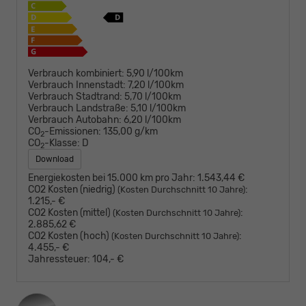
Verbrauch kombiniert:
5,90 l/100km
Verbrauch Innenstadt:
7,20 l/100km
Verbrauch Stadtrand:
5,70 l/100km
Verbrauch Landstraße:
5,10 l/100km
Verbrauch Autobahn:
6,20 l/100km
CO
-Emissionen:
135,00 g/km
2
CO
-Klasse:
D
2
Download
Energiekosten bei 15.000 km pro Jahr:
1.543,44 €
CO2 Kosten (niedrig)
:
(Kosten Durchschnitt 10 Jahre)
1.215,- €
CO2 Kosten (mittel)
:
(Kosten Durchschnitt 10 Jahre)
2.885,62 €
CO2 Kosten (hoch)
:
(Kosten Durchschnitt 10 Jahre)
4.455,- €
Jahressteuer:
104,- €