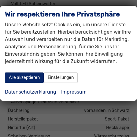
Voll-LED Scheinwerfer
Pannenhilfe
Pannenkit
Wir respektieren Ihre Privatsphäre
Start/Stop-Automatik
vorhanden
Unsere Website setzt Cookies ein, um unsere Dienste
Waschwasserstandsanzeige
vorhanden
für Sie bereitzustellen. Hierbei berücksichtigen wir Ihre
Zentralverriegelung
Auswahl und verarbeiten nur die Daten für Marketing,
Zentralverriegelung, Zentralverriegelung mit
Analytics und Personalisierung, für die Sie uns Ihr
Funkfernbedienung, Schlüssellose Zentralverriegelung
Einverständnis geben. Sie können Ihre Einwilligung
(Keyless Go)
jederzeit mit Wirkung für die Zukunft widerrufen.
Außen
Alle akzeptieren
Einstellungen
Anhängerkupplung
Abnehmbar
Außenspiegel
Datenschutzerklärung
Impressum
Außenspiegel elektrisch anklappbar, Außenspiegel beheizbar,
Außenspiegel elektrisch verstellbar
Dachreling
vorhanden, in Schwarz
Herstellerpaket
Sport-Paket
Hintertür (Art)
Heckklappe
Scheiben, Verglasung
Wärmeschutzglas