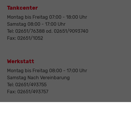
Tankcenter
Montag bis Freitag 07:00 - 18:00 Uhr
Samstag 08:00 - 17:00 Uhr
Tel: 02651/76388 od. 02651/9093740
Fax: 02651/1052
Werkstatt
Montag bis Freitag 08:00 - 17:00 Uhr
Samstag Nach Vereinbarung
Tel: 02651/493755
Fax: 02651/493757
Notdienst/Abschleppdienst
24-Std. Notdienst