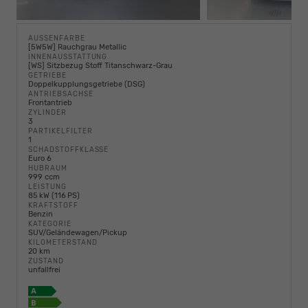
AUSSENFARBE
[5W5W] Rauchgrau Metallic
INNENAUSSTATTUNG
[WS] Sitzbezug Stoff Titanschwarz-Grau
GETRIEBE
Doppelkupplungsgetriebe (DSG)
ANTRIEBSACHSE
Frontantrieb
ZYLINDER
3
PARTIKELFILTER
1
SCHADSTOFFKLASSE
Euro 6
HUBRAUM
999 ccm
LEISTUNG
85 kW (116 PS)
KRAFTSTOFF
Benzin
KATEGORIE
SUV/Geländewagen/Pickup
KILOMETERSTAND
20 km
ZUSTAND
unfallfrei