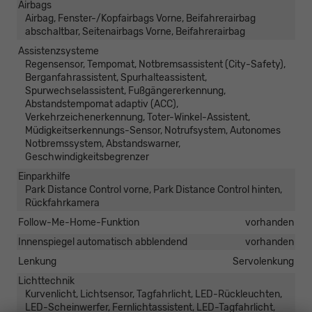
Airbags
Airbag, Fenster-/Kopfairbags Vorne, Beifahrerairbag
abschaltbar, Seitenairbags Vorne, Beifahrerairbag
Assistenzsysteme
Regensensor, Tempomat, Notbremsassistent (City-Safety),
Berganfahrassistent, Spurhalteassistent,
Spurwechselassistent, Fußgängererkennung,
Abstandstempomat adaptiv (ACC),
Verkehrzeichenerkennung, Toter-Winkel-Assistent,
Müdigkeitserkennungs-Sensor, Notrufsystem, Autonomes
Notbremssystem, Abstandswarner,
Geschwindigkeitsbegrenzer
Einparkhilfe
Park Distance Control vorne, Park Distance Control hinten,
Rückfahrkamera
Follow-Me-Home-Funktion
vorhanden
Innenspiegel automatisch abblendend
vorhanden
Lenkung
Servolenkung
Lichttechnik
Kurvenlicht, Lichtsensor, Tagfahrlicht, LED-Rückleuchten,
LED-Scheinwerfer, Fernlichtassistent, LED-Tagfahrlicht,