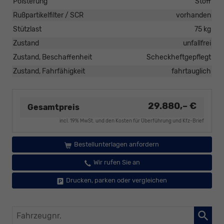
Polsterung
Stoff
Rußpartikelfilter / SCR
vorhanden
Stützlast
75 kg
Zustand
unfallfrei
Zustand, Beschaffenheit
Scheckheftgepflegt
Zustand, Fahrfähigkeit
fahrtauglich
29.880,– €
Gesamtpreis
incl. 19% MwSt. und den Kosten für Überführung und Kfz-Brief
Bestellunterlagen anfordern
Wir rufen Sie an
Drucken, parken oder vergleichen
Fahrzeugnr.