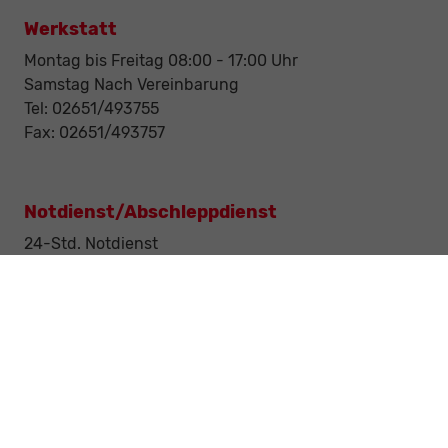
Werkstatt
Montag bis Freitag 08:00 - 17:00 Uhr
Samstag Nach Vereinbarung
Tel: 02651/493755
Fax: 02651/493757
Notdienst/Abschleppdienst
24-Std. Notdienst
Tag und Nacht
Tel: 0177 / 6777545