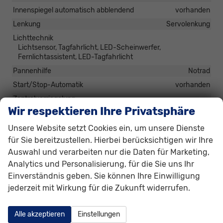
Innenspiegel automatisch abblendend
vorhanden
Lenkung
Servolenkung
Lichttechnik
Lichtsensor, Tagfahrlicht, LED-Scheinwerfer,
Fernlichtassistent, LED-Tagfahrlicht
Pannenhilfe
Notrad
Start/Stop-Automatik
vorhanden
Zentralverriegelung
Zentralverriegelung, Zentralverriegelung mit
Wir respektieren Ihre Privatsphäre
Funkfernbedienung, Schlüssellose Zentralverriegelung
(Keyless Go)
Unsere Website setzt Cookies ein, um unsere Dienste
für Sie bereitzustellen. Hierbei berücksichtigen wir Ihre
Auswahl und verarbeiten nur die Daten für Marketing,
Außen
Analytics und Personalisierung, für die Sie uns Ihr
Anhängerkupplung
Abnehmbar
Einverständnis geben. Sie können Ihre Einwilligung
Außenspiegel
jederzeit mit Wirkung für die Zukunft widerrufen.
Außenspiegel elektrisch anklappbar, Außenspiegel beheizbar
Dachreling
in Schwarz
Alle akzeptieren
Einstellungen
Gepäckraum-/Heckklappe