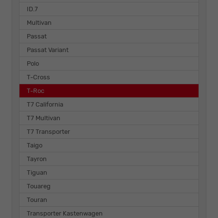
ID.7
Multivan
Passat
Passat Variant
Polo
T-Cross
T-Roc
T7 California
T7 Multivan
T7 Transporter
Taigo
Tayron
Tiguan
Touareg
Touran
Transporter Kastenwagen