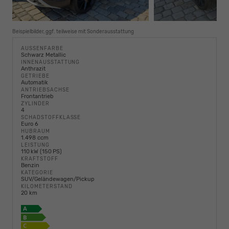
Beispielbilder, ggf. teilweise mit Sonderausstattung
AUSSENFARBE
Schwarz Metallic
INNENAUSSTATTUNG
Anthrazit
GETRIEBE
Automatik
ANTRIEBSACHSE
Frontantrieb
ZYLINDER
4
SCHADSTOFFKLASSE
Euro 6
HUBRAUM
1.498 ccm
LEISTUNG
110 kW (150 PS)
KRAFTSTOFF
Benzin
KATEGORIE
SUV/Geländewagen/Pickup
KILOMETERSTAND
20 km