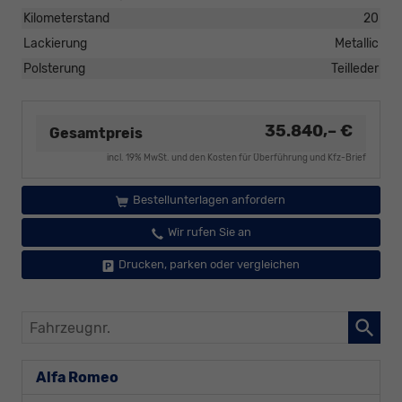
Kilometerstand
20
Lackierung
Metallic
Polsterung
Teilleder
35.840,– €
Gesamtpreis
incl. 19% MwSt. und den Kosten für Überführung und Kfz-Brief
Bestellunterlagen anfordern
Wir rufen Sie an
Drucken, parken oder vergleichen
Fahrzeugnr.
Alfa Romeo