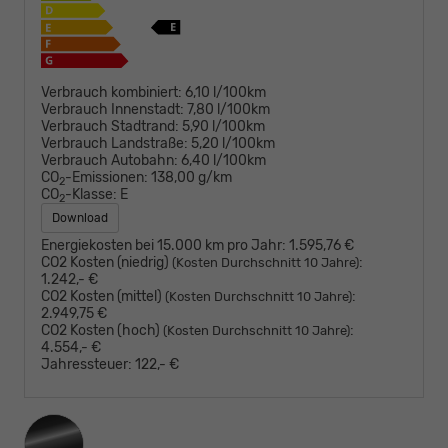
Verbrauch kombiniert:
6,10 l/100km
Verbrauch Innenstadt:
7,80 l/100km
Verbrauch Stadtrand:
5,90 l/100km
Verbrauch Landstraße:
5,20 l/100km
Verbrauch Autobahn:
6,40 l/100km
CO
-Emissionen:
138,00 g/km
2
CO
-Klasse:
E
2
Download
Energiekosten bei 15.000 km pro Jahr:
1.595,76 €
CO2 Kosten (niedrig)
:
(Kosten Durchschnitt 10 Jahre)
1.242,- €
CO2 Kosten (mittel)
:
(Kosten Durchschnitt 10 Jahre)
2.949,75 €
CO2 Kosten (hoch)
:
(Kosten Durchschnitt 10 Jahre)
4.554,- €
Jahressteuer:
122,- €