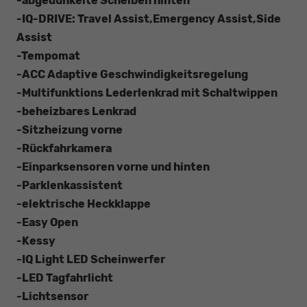
-abgedunkelte Scheiben hinten
-IQ-DRIVE: Travel Assist,Emergency Assist,Side
Assist
-Tempomat
-ACC Adaptive Geschwindigkeitsregelung
-Multifunktions Lederlenkrad mit Schaltwippen
-beheizbares Lenkrad
-Sitzheizung vorne
-Rückfahrkamera
-Einparksensoren vorne und hinten
-Parklenkassistent
-elektrische Heckklappe
-Easy Open
-Kessy
-IQ Light LED Scheinwerfer
-LED Tagfahrlicht
-Lichtsensor