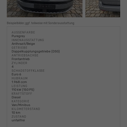
Beispielbilder, ggf. teilweise mit Sonderausstattung
AUSSENFARBE
Puregrey
INNENAUSSTATTUNG
Anthrazit/Beige
GETRIEBE
Doppelkupplungsgetriebe (DSG)
ANTRIEBSACHSE
Frontantrieb
ZYLINDER
4
SCHADSTOFFKLASSE
Euro 6
HUBRAUM
1.968 ccm
LEISTUNG
110 kW (150 PS)
KRAFTSTOFF
Diesel
KATEGORIE
Van/Minibus
KILOMETERSTAND
10 km
ZUSTAND
unfallfrei