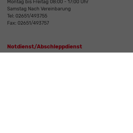
Montag bis Freitag 08:00 - 17:00 Uhr
Samstag Nach Vereinbarung
Tel: 02651/493755
Fax: 02651/493757
Notdienst/Abschleppdienst
24-Std. Notdienst
Tag und Nacht
Tel: 0177 / 6777545