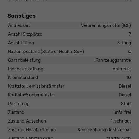
Sonstiges
Antriebsart
Verbrennungsmotor (ICE)
Anzahl Sitzplätze
7
Anzahl Türen
5-türig
Batteriezustand (State of Health, SoH)
%
Garantieleistung
Fahrzeuggarantie
Innenausstattung
Anthrazit
Kilometerstand
10
Kraftstoff: emissionsärmster
Diesel
Kraftstoff: unterstützte
Diesel
Polsterung
Stoff
Zustand
unfallfrei
Zustand, Aussehen
1, sehr gut
Zustand, Beschaffenheit
Keine Schäden feststellbar
Zustand, Fahrfähigkeit
fahrtauglich