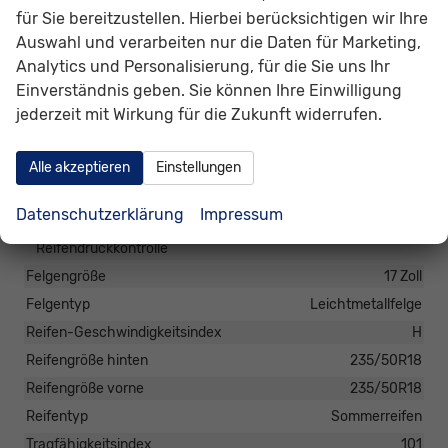
Schiebetür links, Schiebetür rechts, Schiebetür (manuell),
für Sie bereitzustellen. Hierbei berücksichtigen wir Ihre
Schiebetüren beidseitig
Auswahl und verarbeiten nur die Daten für Marketing,
Analytics und Personalisierung, für die Sie uns Ihr
Räder & Technik
Einverständnis geben. Sie können Ihre Einwilligung
Antriebsachse
Frontantrieb
jederzeit mit Wirkung für die Zukunft widerrufen.
Eignung: Eisreifen
nein
Eignung: Reifen für extreme Schneeverhältnis
nein
Alle akzeptieren
Einstellungen
Fahrwerk- und Regelungssysteme
Antiblockiersystem (ABS), Elektronisches Stabilitäts-
Datenschutzerklärung
Impressum
Programm (ESP), Traktionskontrolle (ASR/CTS/ETS),
Reifendruckkontrolle
Felgengröße
17 Zoll
Felgentyp
Leichtmetallfelge
Reifen-Geschwindigkeitsindex
H
Reifengröße hinten
235/50R18
Reifengröße vorne
235/50R18
Reifentyp
Sommerreifen
Tragfähigkeitsindex
101