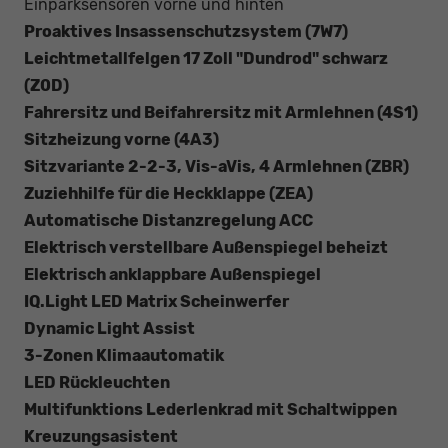
Einparksensoren vorne und hinten
Proaktives Insassenschutzsystem (7W7)
Leichtmetallfelgen 17 Zoll "Dundrod" schwarz
(Z0D)
Fahrersitz und Beifahrersitz mit Armlehnen (4S1)
Sitzheizung vorne (4A3)
Sitzvariante 2-2-3, Vis-aVis, 4 Armlehnen (ZBR)
Zuziehhilfe für die Heckklappe (ZEA)
Automatische Distanzregelung ACC
Elektrisch verstellbare Außenspiegel beheizt
Elektrisch anklappbare Außenspiegel
IQ.Light LED Matrix Scheinwerfer
Dynamic Light Assist
3-Zonen Klimaautomatik
LED Rückleuchten
Multifunktions Lederlenkrad mit Schaltwippen
Kreuzungsasistent