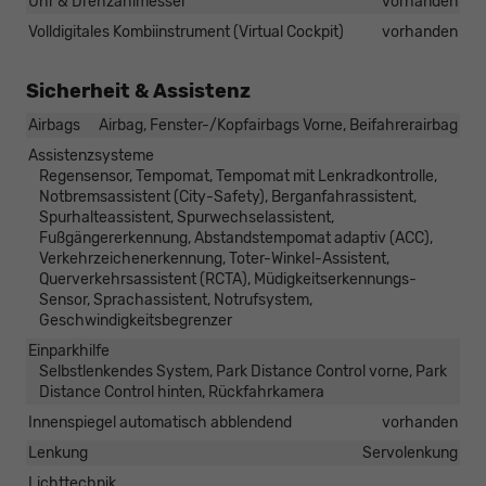
Uhr & Drehzahlmesser
vorhanden
Volldigitales Kombiinstrument (Virtual Cockpit)
vorhanden
Sicherheit & Assistenz
Airbags
Airbag, Fenster-/Kopfairbags Vorne, Beifahrerairbag
Assistenzsysteme
Regensensor, Tempomat, Tempomat mit Lenkradkontrolle,
Notbremsassistent (City-Safety), Berganfahrassistent,
Spurhalteassistent, Spurwechselassistent,
Fußgängererkennung, Abstandstempomat adaptiv (ACC),
Verkehrzeichenerkennung, Toter-Winkel-Assistent,
Querverkehrsassistent (RCTA), Müdigkeitserkennungs-
Sensor, Sprachassistent, Notrufsystem,
Geschwindigkeitsbegrenzer
Einparkhilfe
Selbstlenkendes System, Park Distance Control vorne, Park
Distance Control hinten, Rückfahrkamera
Innenspiegel automatisch abblendend
vorhanden
Lenkung
Servolenkung
Lichttechnik