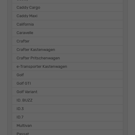
Caddy Cargo
Caddy Maxi
California
Caravelle
Crafter
Crafter Kastenwagen
Crafter Pritschenwagen
e-Transporter Kastenwagen
Golf
Golf GTI
Golf Variant
ID. BUZZ
ID.3
ID.7
Multivan
Passat