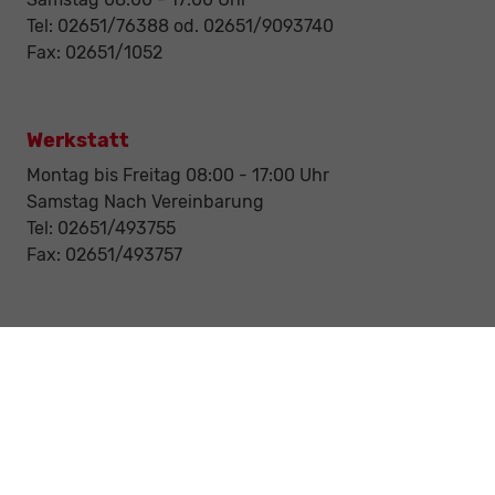
Tel: 02651/76388 od. 02651/9093740
Fax: 02651/1052
Werkstatt
Montag bis Freitag 08:00 - 17:00 Uhr
Samstag Nach Vereinbarung
Tel: 02651/493755
Fax: 02651/493757
Notdienst/Abschleppdienst
24-Std. Notdienst
Tag und Nacht
Tel: 0177 / 6777545