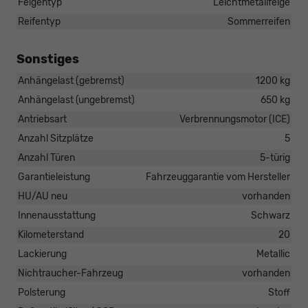
Felgentyp
Leichtmetallfelge
Reifentyp
Sommerreifen
Sonstiges
Anhängelast (gebremst)
1200 kg
Anhängelast (ungebremst)
650 kg
Antriebsart
Verbrennungsmotor (ICE)
Anzahl Sitzplätze
5
Anzahl Türen
5-türig
Garantieleistung
Fahrzeuggarantie vom Hersteller
HU/AU neu
vorhanden
Innenausstattung
Schwarz
Kilometerstand
20
Lackierung
Metallic
Nichtraucher-Fahrzeug
vorhanden
Polsterung
Stoff