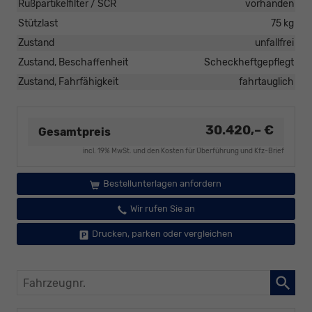
Rußpartikelfilter / SCR
vorhanden
Stützlast
75 kg
Zustand
unfallfrei
Zustand, Beschaffenheit
Scheckheftgepflegt
Zustand, Fahrfähigkeit
fahrtauglich
30.420,– €
Gesamtpreis
incl. 19% MwSt. und den Kosten für Überführung und Kfz-Brief
Bestellunterlagen anfordern
Wir rufen Sie an
Drucken, parken oder vergleichen
Fahrzeugnr.