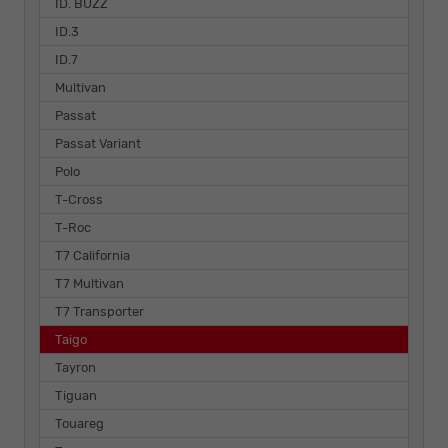
ID. BUZZ
ID.3
ID.7
Multivan
Passat
Passat Variant
Polo
T-Cross
T-Roc
T7 California
T7 Multivan
T7 Transporter
Taigo
Tayron
Tiguan
Touareg