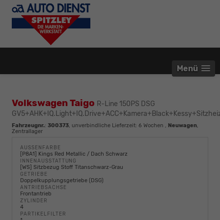
Menü
Volkswagen Taigo
R-Line 150PS DSG
GV5+AHK+IQ.Light+IQ.Drive+ACC+Kamera+Black+Kessy+Sitzhei
Fahrzeugnr.
:
300373
, unverbindliche Lieferzeit:
6 Wochen
,
Neuwagen
,
Zentrallager
AUSSENFARBE
[P8A1] Kings Red Metallic / Dach Schwarz
INNENAUSSTATTUNG
[WS] Sitzbezug Stoff Titanschwarz-Grau
GETRIEBE
Doppelkupplungsgetriebe (DSG)
ANTRIEBSACHSE
Frontantrieb
ZYLINDER
4
PARTIKELFILTER