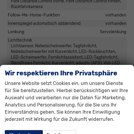
Park Distance Control vorne, Park Distance Control hinten,
Rückfahrkamera
Follow-Me-Home-Funktion
vorhanden
Innenspiegel automatisch abblendend
vorhanden
Lenkung
Servolenkung
Lichttechnik
Lichtsensor, Nebelscheinwerfer, Tagfahrlicht,
Nebelscheinwerfer mit Kurvenlicht, LED-Rückleuchten,
LED-Scheinwerfer, Fernlichtassistent, LED-Tagfahrlicht,
Blendfreies Fernlicht, Kurvenlicht, adaptiv (AFS), Voll-LED
Scheinwerfer
Wir respektieren Ihre Privatsphäre
Pannenhilfe
Notrad
Unsere Website setzt Cookies ein, um unsere Dienste
Start/Stop-Automatik
vorhanden
für Sie bereitzustellen. Hierbei berücksichtigen wir Ihre
Zentralverriegelung
Auswahl und verarbeiten nur die Daten für Marketing,
Zentralverriegelung, Zentralverriegelung mit
Analytics und Personalisierung, für die Sie uns Ihr
Funkfernbedienung, Schlüssellose Zentralverriegelung
(Keyless Go)
Einverständnis geben. Sie können Ihre Einwilligung
jederzeit mit Wirkung für die Zukunft widerrufen.
Außen