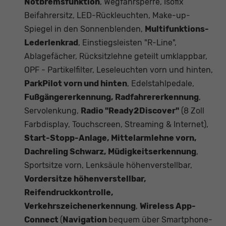
Notbremsfunktion
, Wegfahrsperre, Isofix
Beifahrersitz, LED-Rückleuchten, Make-up-
Spiegel in den Sonnenblenden,
Multifunktions-
Lederlenkrad
, Einstiegsleisten "R-Line",
Ablagefächer, Rücksitzlehne geteilt umklappbar,
OPF - Partikelfilter, Leseleuchten vorn und hinten,
ParkPilot vorn und hinten
, Edelstahlpedale,
Fußgängererkennung, Radfahrererkennung
,
Servolenkung,
Radio "Ready2Discover"
(8 Zoll
Farbdisplay, Touchscreen, Streaming & Internet),
Start-Stopp-Anlage, Mittelarmlehne vorn,
Dachreling Schwarz, Müdigkeitserkennung
,
Sportsitze vorn, Lenksäule höhenverstellbar,
Vordersitze höhenverstellbar,
Reifendruckkontrolle,
Verkehrszeichenerkennung
,
Wireless App-
Connect
(
Navigation
bequem über Smartphone-