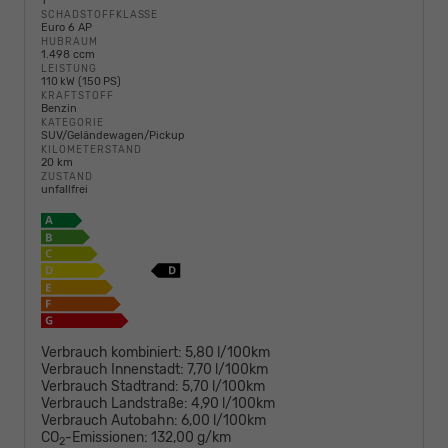
1
SCHADSTOFFKLASSE
Euro 6 AP
HUBRAUM
1.498 ccm
LEISTUNG
110 kW (150 PS)
KRAFTSTOFF
Benzin
KATEGORIE
SUV/Geländewagen/Pickup
KILOMETERSTAND
20 km
ZUSTAND
unfallfrei
Verbrauch kombiniert:
5,80 l/100km
Verbrauch Innenstadt:
7,70 l/100km
Verbrauch Stadtrand:
5,70 l/100km
Verbrauch Landstraße:
4,90 l/100km
Verbrauch Autobahn:
6,00 l/100km
CO
-Emissionen:
132,00 g/km
2