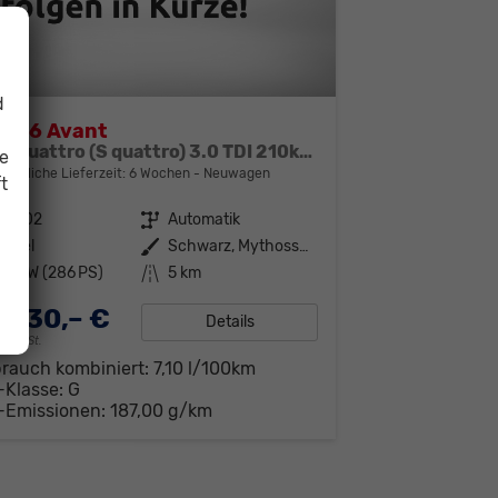
d
i A6 Avant
S line quattro (S quattro) 3.0 TDI 210kW (286 PS) 8-Stufen tiptronic
ie
bindliche Lieferzeit:
6 Wochen
Neuwagen
t
313702
Getriebe
Automatik
iesel
Außenfarbe
Schwarz, Mythosschwarz Metallic (0E)
10 kW (286 PS)
Kilometerstand
5 km
.630,– €
Details
19% MwSt.
brauch kombiniert:
7,10 l/100km
-Klasse:
G
-Emissionen:
187,00 g/km