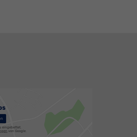
ps
en
s eingebettet.
ungen
von Google.