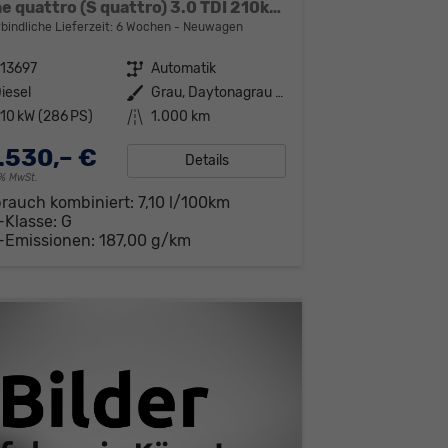
S line quattro (S quattro) 3.0 TDI 210kW (286 PS) 8-Stufen tiptronic
bindliche Lieferzeit:
6 Wochen
Neuwagen
13697
Getriebe
Automatik
iesel
Außenfarbe
Grau, Daytonagrau Perleffekt (6Y)
10 kW (286 PS)
Kilometerstand
1.000 km
.530,– €
Details
19% MwSt.
brauch kombiniert:
7,10 l/100km
-Klasse:
G
-Emissionen:
187,00 g/km