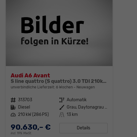
Audi A6 Avant
S line quattro (S quattro) 3.0 TDI 210kW (286 PS) 8-Stufen tiptronic
unverbindliche Lieferzeit:
6 Wochen
Neuwagen
Fahrzeugnr.
313703
Getriebe
Automatik
Kraftstoff
Diesel
Außenfarbe
Grau, Daytonagrau Perleffekt (6Y)
Leistung
210 kW (286 PS)
Kilometerstand
13 km
90.630,– €
Details
incl. 19% MwSt.