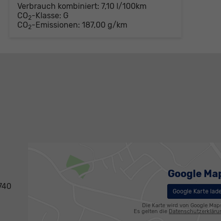
Verbrauch kombiniert:
7,10 l/100km
CO
-Klasse:
G
2
CO
-Emissionen:
187,00 g/km
2
Google Ma
740
Google Karte lad
Die Karte wird von Google Map
Es gelten die
Datenschutzerklär