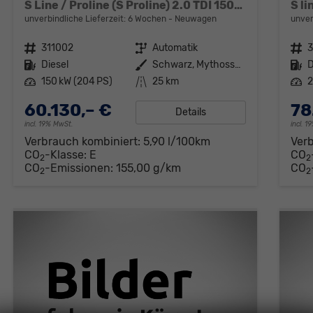
S Line / Proline (S Proline) 2.0 TDI 150kW (204 PS) quattro 7-Gang-Tiptronic
unverbindliche Lieferzeit:
6 Wochen
Neuwagen
unver
Fahrzeugnr.
311002
Getriebe
Automatik
Fahrzeugnr.
3
Kraftstoff
Diesel
Außenfarbe
Schwarz, Mythosschwarz Metallic (0E)
Kraftstoff
D
Leistung
150 kW (204 PS)
Kilometerstand
25 km
Leistung
2
60.130,– €
78
Details
incl. 19% MwSt.
incl. 
Verbrauch kombiniert:
5,90 l/100km
Ver
CO
-Klasse:
E
CO
2
2
CO
-Emissionen:
155,00 g/km
CO
2
2