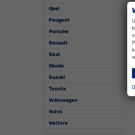
Opel
Peugeot
U
b
Porsche
v
P
Renault
k
Seat
w
Skoda
Suzuki
D
Toyota
Volkswagen
Volvo
Weitere