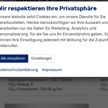
Wir respektieren Ihre Privatsphäre
nsere Website setzt Cookies ein, um unsere Dienste für Sie
ereitzustellen. Hierbei berücksichtigen wir Ihre Auswahl un
Audi A6 Avant
Aud
erarbeiten nur die Daten für Marketing, Analytics und
2.0 150 kW TDI quattro (2.0 quattro) 150kW (204 PS) 7-Gang S-tronic
ersonalisierung, für die Sie uns Ihr Einverständnis geben. S
unverbindliche Lieferzeit:
6 Wochen
Neuwagen
unver
önnen Ihre Einwilligung jederzeit mit Wirkung für die Zukunf
iderrufen.
Fahrzeugnr.
313699
Getriebe
Automatik
Fahrzeugnr.
Kraftstoff
Diesel
Außenfarbe
, Mitternachtsgrün Metallic (S8)
Kraftstoff
D
Alle akzeptieren
Einstellungen
Leistung
150 kW (204 PS)
Kilometerstand
1.500 km
Leistung
2
78.530,– €
90
atenschutzerklärung
Impressum
Details
incl. 19% MwSt.
incl. 
Verbrauch kombiniert:
5,90 l/100km
Ver
CO
-Klasse:
E
CO
2
2
CO
-Emissionen:
154,00 g/km
CO
2
2