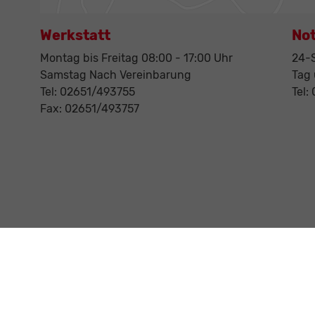
Werkstatt
No
Montag bis Freitag 08:00 - 17:00 Uhr
24-S
Samstag Nach Vereinbarung
Tag
Tel: 02651/493755
Tel:
Fax: 02651/493757
Anmelden
Impressum
AGB
Datenschutz
Cookie-Einstellungen