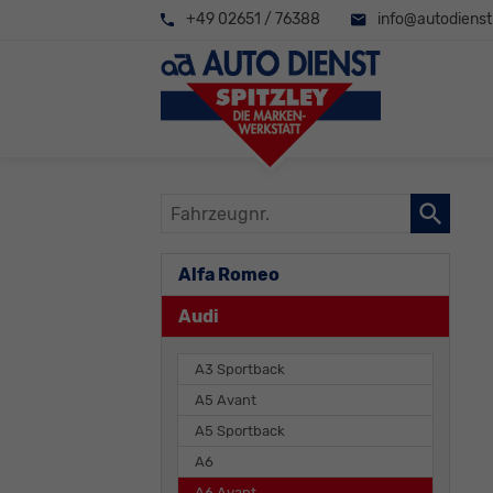
+49 02651 / 76388
info@autodienst-
Fahrzeugnr.
Alfa Romeo
Audi
A3 Sportback
A5 Avant
A5 Sportback
A6
A6 Avant