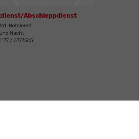
tdienst/Abschleppdienst
td. Notdienst
 und Nacht
 0177 / 6777545