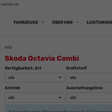
spitzley.de
FAHRZEUGE
ÜBER UNS
LEISTUNGE
info
Skoda Octavia Combi
Verfügbarkeit, Art
Kraftstoff
Antrieb
Ausstattungslinie
In Ihrer aktuellen Filterung befinden sich
143
Fahrzeug