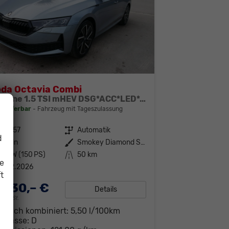
da Octavia Combi
Sportline 1.5 TSI mHEV DSG*ACC*LED*AHK-SCHWENKBAR*NAVI*PDC*KAMERA
t lieferbar
Fahrzeug mit Tageszulassung
303957
Getriebe
Automatik
d
enzin
Außenfarbe
Smokey Diamond Silber Metallic
10 kW (150 PS)
Kilometerstand
50 km
ie
1.02.2026
t
.230,– €
Details
19% MwSt.
brauch kombiniert:
5,50 l/100km
-Klasse:
D