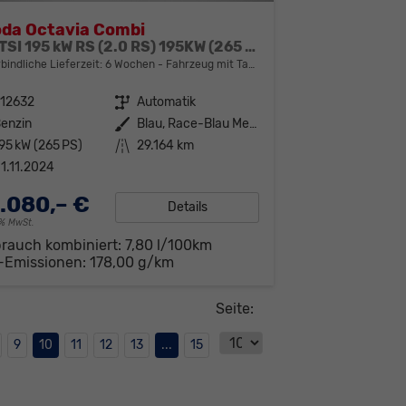
da Octavia Combi
2.0 TSI 195 kW RS (2.0 RS) 195KW (265 PS) 7-Gang DSG
bindliche Lieferzeit:
6 Wochen
Fahrzeug mit Tageszulassung
312632
Getriebe
Automatik
enzin
Außenfarbe
Blau, Race-Blau Metallic (8X)
95 kW (265 PS)
Kilometerstand
29.164 km
1.11.2024
.080,– €
Details
19% MwSt.
brauch kombiniert:
7,80 l/100km
-Emissionen:
178,00 g/km
Seite:
9
10
11
12
13
...
15