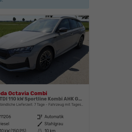
da Octavia Combi
2.0 TDI 110 kW Sportline Kombi AHK GV5 ACC
bindliche Lieferzeit:
7 Tage
Fahrzeug mit Tageszulassung
11206
Getriebe
Automatik
iesel
Außenfarbe
Stahlgrau
10 kW (150 PS)
Kilometerstand
10 km