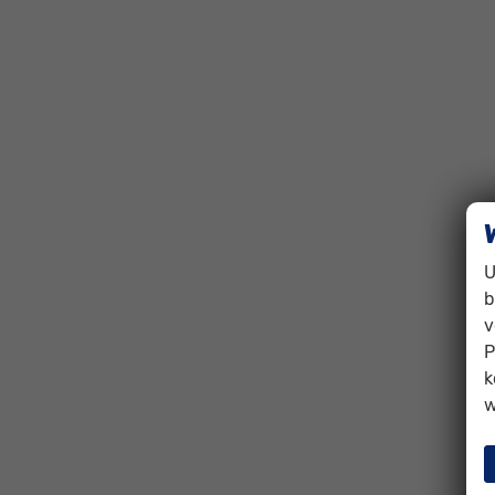
U
b
v
P
k
w