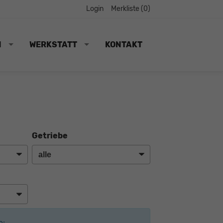
Login
Merkliste (
0
)
N
WERKSTATT
KONTAKT
Getriebe
e: