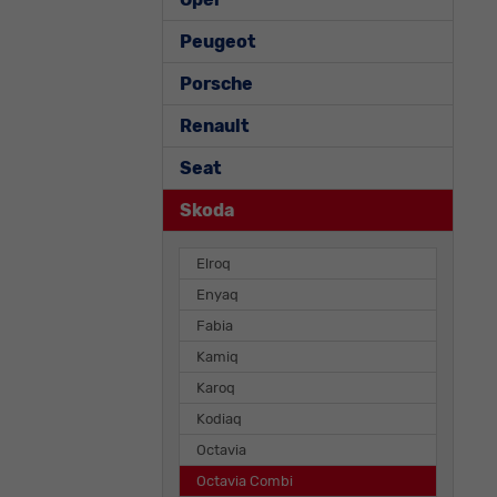
Peugeot
Porsche
Renault
Seat
Skoda
Elroq
Enyaq
Fabia
Kamiq
Karoq
Kodiaq
Octavia
Octavia Combi