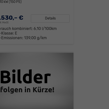
10 kW (150 PS)
.530,– €
Details
19% MwSt.
brauch kombiniert:
6,10 l/100km
-Klasse:
E
-Emissionen:
139,00 g/km