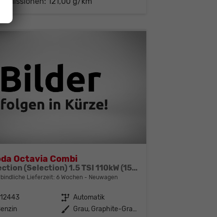
-Emissionen:
121,00 g/km
da Octavia Combi
Selection (Selection) 1.5 TSI 110kW (150 PS) 7-Gang DSG
bindliche Lieferzeit:
6 Wochen
Neuwagen
312443
Getriebe
Automatik
enzin
Außenfarbe
Grau, Graphite-Grau Metallic (5X)