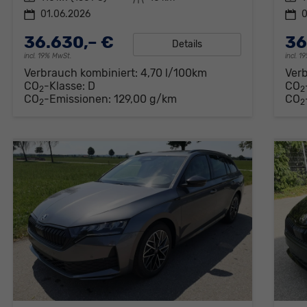
01.06.2026
0
36.630,– €
36
Details
incl. 19% MwSt.
incl. 
Verbrauch kombiniert:
4,70 l/100km
Ver
CO
-Klasse:
D
CO
2
2
CO
-Emissionen:
129,00 g/km
CO
2
2