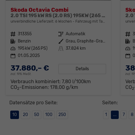
Skoda Octavia Combi
Sko
2.0 TSI 195 kW RS (2.0 RS) 195KW (265 PS) 7-Gang DSG
unverbindliche Lieferzeit:
6 Wochen
Fahrzeug mit Tageszulassung
unver
Fahrzeugnr.
313355
Getriebe
Automatik
Fahrzeugnr.
Kraftstoff
Benzin
Außenfarbe
Grau, Graphite-Grau Metallic (5X)
Kraftstoff
B
Leistung
195 kW (265 PS)
Kilometerstand
37.824 km
Leistung
1
01.05.2025
0
37.880,– €
38
Details
incl. 19% MwSt.
incl. 
Verbrauch kombiniert:
7,80 l/100km
Ver
CO
-Emissionen:
178,00 g/km
CO
2
2
Datensätze pro Seite:
Seiten:
10
20
50
100
250
1
...
7
8