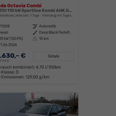
da Octavia Combi
2.0 TDI 110 kW Sportline Kombi AHK GV5 ACC
bindliche Lieferzeit:
7 Tage
Fahrzeug mit Tageszulassung
311208
Getriebe
Automatik
iesel
Außenfarbe
Deep Black Perleffekt
10 kW (150 PS)
Kilometerstand
10 km
1.06.2026
.630,– €
Details
19% MwSt.
brauch kombiniert:
4,70 l/100km
-Klasse:
D
-Emissionen:
129,00 g/km