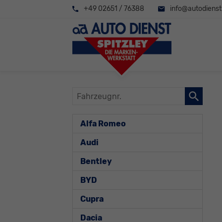
+49 02651 / 76388
info@autodienst-
Fahrzeugnr.
Alfa Romeo
Audi
Bentley
BYD
Cupra
Dacia