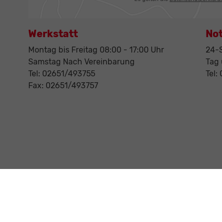
Werkstatt
No
Montag bis Freitag 08:00 - 17:00 Uhr
24-S
Samstag Nach Vereinbarung
Tag
Tel: 02651/493755
Tel:
Fax: 02651/493757