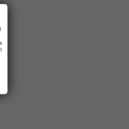
d
ie
t