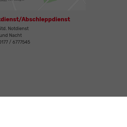
tdienst/Abschleppdienst
td. Notdienst
 und Nacht
 0177 / 6777545