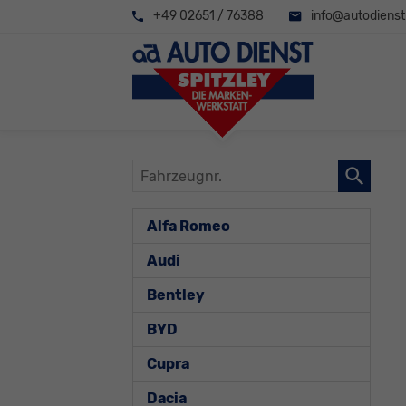
+49 02651 / 76388
info@autodienst-
Fahrzeugnr.
Alfa Romeo
Audi
Bentley
BYD
Cupra
Dacia