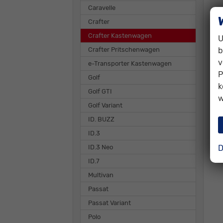
Caravelle
Crafter
Crafter Kastenwagen
U
Crafter Pritschenwagen
b
v
e-Transporter Kastenwagen
P
Golf
k
Golf GTI
w
Golf Variant
ID. BUZZ
ID.3
ID.3 Neo
D
ID.7
Multivan
Passat
Passat Variant
Polo