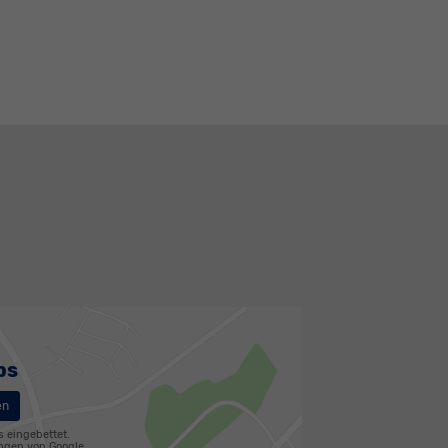
ps
en
s eingebettet.
ungen
von Google.