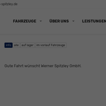
spitzley.de
FAHRZEUGE
ÜBER UNS
LEISTUNGE
info
alle
auf lager
im vorlauf Fahrzeuge
Gute Fahrt wünscht Werner Spitzley GmbH.