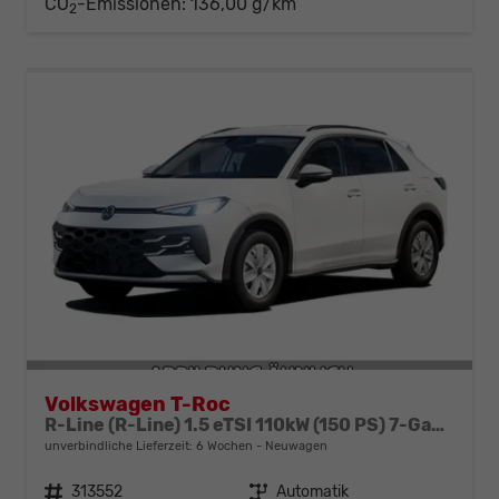
CO
-Emissionen:
136,00 g/km
2
Volkswagen T-Roc
R-Line (R-Line) 1.5 eTSI 110kW (150 PS) 7-Gang-DSG
unverbindliche Lieferzeit:
6 Wochen
Neuwagen
Fahrzeugnr.
313552
Getriebe
Automatik