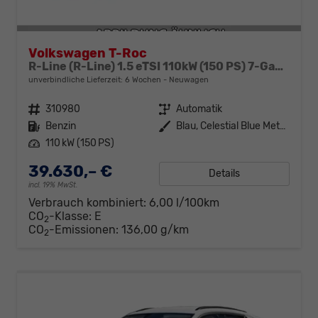
Volkswagen T-Roc
R-Line (R-Line) 1.5 eTSI 110kW (150 PS) 7-Gang DSG
unverbindliche Lieferzeit:
6 Wochen
Neuwagen
Fahrzeugnr.
310980
Getriebe
Automatik
Kraftstoff
Benzin
Außenfarbe
Blau, Celestial Blue Metallic (7X)
Leistung
110 kW (150 PS)
39.630,– €
Details
incl. 19% MwSt.
Verbrauch kombiniert:
6,00 l/100km
CO
-Klasse:
E
2
CO
-Emissionen:
136,00 g/km
2