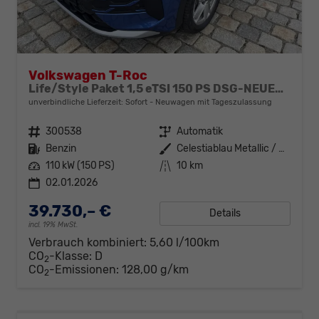
Volkswagen T-Roc
Life/Style Paket 1,5 eTSI 150 PS DSG-NEUES MODELL-Dach Schwarz-ACC-18" Alu Sofort
unverbindliche Lieferzeit: Sofort
Neuwagen mit Tageszulassung
Fahrzeugnr.
300538
Getriebe
Automatik
Kraftstoff
Benzin
Außenfarbe
Celestiablau Metallic / Dach Schwarz
Leistung
110 kW (150 PS)
Kilometerstand
10 km
02.01.2026
39.730,– €
Details
incl. 19% MwSt.
Verbrauch kombiniert:
5,60 l/100km
CO
-Klasse:
D
2
CO
-Emissionen:
128,00 g/km
2