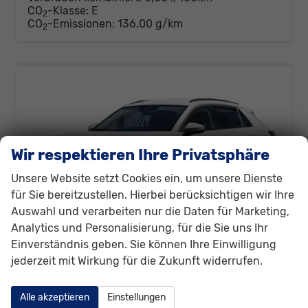
CO
-Klasse:
E
2
CO
-Emissionen:
136,00 g/km
2
Wir respektieren Ihre Privatsphäre
Unsere Website setzt Cookies ein, um unsere Dienste
für Sie bereitzustellen. Hierbei berücksichtigen wir Ihre
Auswahl und verarbeiten nur die Daten für Marketing,
Analytics und Personalisierung, für die Sie uns Ihr
Einverständnis geben. Sie können Ihre Einwilligung
jederzeit mit Wirkung für die Zukunft widerrufen.
Volkswagen T-Roc
R-Line (R-Line) 1.5 eTSI MHEV 110kW (150 PS) 7-Gang-DSG
Alle akzeptieren
Einstellungen
unverbindliche Lieferzeit:
6 Wochen
Neuwagen