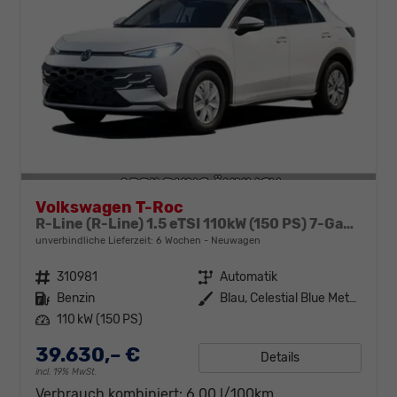
Volkswagen T-Roc
R-Line (R-Line) 1.5 eTSI 110kW (150 PS) 7-Gang DSG
unverbindliche Lieferzeit:
6 Wochen
Neuwagen
Fahrzeugnr.
310981
Getriebe
Automatik
Kraftstoff
Benzin
Außenfarbe
Blau, Celestial Blue Metallic (7X)
Leistung
110 kW (150 PS)
39.630,– €
Details
incl. 19% MwSt.
Verbrauch kombiniert:
6,00 l/100km