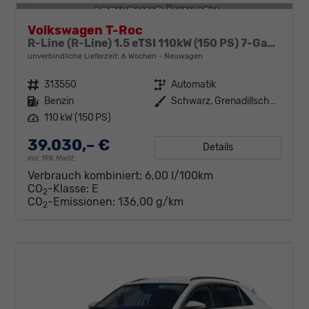
Volkswagen T-Roc
R-Line (R-Line) 1.5 eTSI 110kW (150 PS) 7-Gang-DSG
unverbindliche Lieferzeit:
6 Wochen
Neuwagen
Fahrzeugnr.
313550
Getriebe
Automatik
Kraftstoff
Benzin
Außenfarbe
Schwarz, Grenadillschwarz Metallic (0E)
Leistung
110 kW (150 PS)
39.030,– €
Details
incl. 19% MwSt.
Verbrauch kombiniert:
6,00 l/100km
CO
-Klasse:
E
2
CO
-Emissionen:
136,00 g/km
2