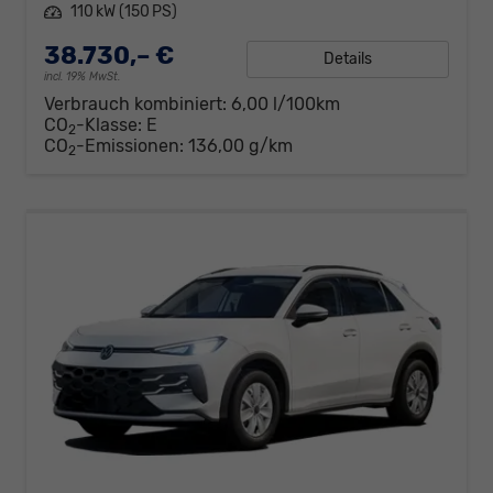
Leistung
110 kW (150 PS)
38.730,– €
Details
incl. 19% MwSt.
Verbrauch kombiniert:
6,00 l/100km
CO
-Klasse:
E
2
CO
-Emissionen:
136,00 g/km
2