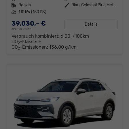
Kraftstoff
Benzin
Außenfarbe
Blau, Celestial Blue Metallic (7X)
Leistung
110 kW (150 PS)
39.030,– €
Details
incl. 19% MwSt.
Verbrauch kombiniert:
6,00 l/100km
CO
-Klasse:
E
2
CO
-Emissionen:
136,00 g/km
2