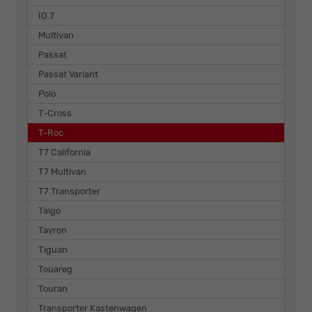
ID.7
Multivan
Passat
Passat Variant
Polo
T-Cross
T-Roc
T7 California
T7 Multivan
T7 Transporter
Taigo
Tayron
Tiguan
Touareg
Touran
Transporter Kastenwagen