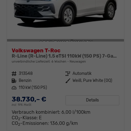
Volkswagen T-Roc
R-Line (R-Line) 1.5 eTSI 110kW (150 PS) 7-Gang-DSG
unverbindliche Lieferzeit:
6 Wochen
Neuwagen
Fahrzeugnr.
313548
Getriebe
Automatik
Kraftstoff
Benzin
Außenfarbe
Weiß, Pure White (0Q)
Leistung
110 kW (150 PS)
38.730,– €
Details
incl. 19% MwSt.
Verbrauch kombiniert:
6,00 l/100km
CO
-Klasse:
E
2
CO
-Emissionen:
136,00 g/km
2