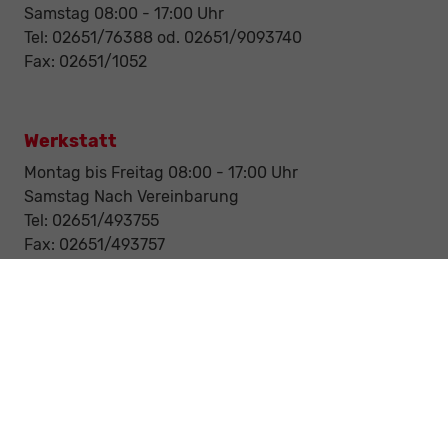
Samstag 08:00 - 17:00 Uhr
Tel: 02651/76388 od. 02651/9093740
Fax: 02651/1052
Werkstatt
Montag bis Freitag 08:00 - 17:00 Uhr
Samstag Nach Vereinbarung
Tel: 02651/493755
Fax: 02651/493757
Notdienst/Abschleppdienst
24-Std. Notdienst
Tag und Nacht
Tel: 0177 / 6777545