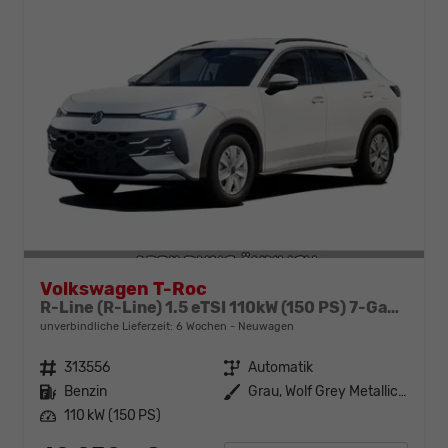
Volkswagen T-Roc
R-Line (R-Line) 1.5 eTSI 110kW (150 PS) 7-Gang-DSG
unverbindliche Lieferzeit:
6 Wochen
Neuwagen
Fahrzeugnr.
313556
Getriebe
Automatik
Kraftstoff
Benzin
Außenfarbe
Grau, Wolf Grey Metallic (A6)
Leistung
110 kW (150 PS)