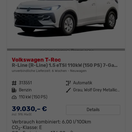
Volkswagen T-Roc
R-Line (R-Line) 1.5 eTSI 110kW (150 PS) 7-Gang-DSG
unverbindliche Lieferzeit:
6 Wochen
Neuwagen
Fahrzeugnr.
313551
Getriebe
Automatik
Kraftstoff
Benzin
Außenfarbe
Grau, Wolf Grey Metallic (A6)
Leistung
110 kW (150 PS)
39.030,– €
Details
incl. 19% MwSt.
Verbrauch kombiniert:
6,00 l/100km
CO
-Klasse:
E
2