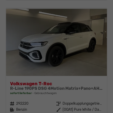
Volkswagen T-Roc
R-Line 190PS DSG 4Motion Matrix+Pano+AHK+Keyless+NaviPro+eHeck+GV5+Alu18
sofort lieferbar
Gebrauchtwagen
Fahrzeugnr.
292220
Getriebe
Doppelkupplungsgetriebe (DSG)
Kraftstoff
Benzin
Außenfarbe
[0QA1] Pure White / Dach Schwarz