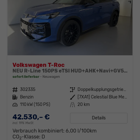
Volkswagen T-Roc
NEU R-Line 150PS eTSI HUD+AHK+Navi+GV5+360°+IQ.Light+Parklenk+eHeck+BlackStyle
sofort lieferbar
Neuwagen
Fahrzeugnr.
302335
Getriebe
Doppelkupplungsgetriebe (DSG)
Kraftstoff
Benzin
Außenfarbe
[7XA1] Celestial Blue Metallic / Dach Schwarz
Leistung
110 kW (150 PS)
Kilometerstand
20 km
42.530,– €
Details
incl. 19% MwSt.
Verbrauch kombiniert:
6,00 l/100km
CO
-Klasse:
D
2