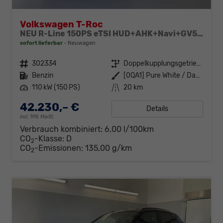
Volkswagen T-Roc
NEU R-Line 150PS eTSI HUD+AHK+Navi+GV5+360°+IQ.Light+Parklenk+eHeck+BlackStyle
sofort lieferbar
Neuwagen
Fahrzeugnr.
302334
Getriebe
Doppelkupplungsgetriebe (DSG)
Kraftstoff
Benzin
Außenfarbe
[0QA1] Pure White / Dach Schwarz
Leistung
110 kW (150 PS)
Kilometerstand
20 km
42.230,– €
Details
incl. 19% MwSt.
Verbrauch kombiniert:
6,00 l/100km
CO
-Klasse:
D
2
CO
-Emissionen:
135,00 g/km
2