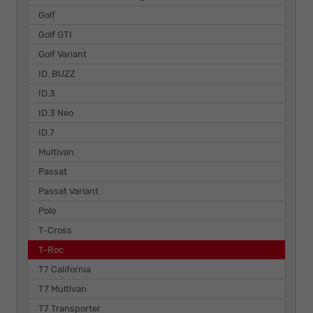
Golf
Golf GTI
Golf Variant
ID. BUZZ
ID.3
ID.3 Neo
ID.7
Multivan
Passat
Passat Variant
Polo
T-Cross
T-Roc
T7 California
T7 Multivan
T7 Transporter