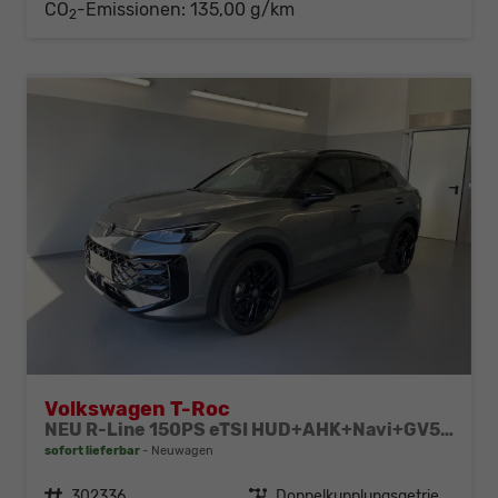
CO
-Emissionen:
135,00 g/km
2
Volkswagen T-Roc
NEU R-Line 150PS eTSI HUD+AHK+Navi+GV5+360°+IQ.Light+Parklenk+eHeck+BlackStyle
sofort lieferbar
Neuwagen
Fahrzeugnr.
302336
Getriebe
Doppelkupplungsgetriebe (DSG)