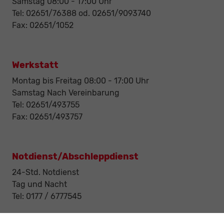
Samstag 08:00 - 17:00 Uhr
Tel: 02651/76388 od. 02651/9093740
Fax: 02651/1052
Werkstatt
Montag bis Freitag 08:00 - 17:00 Uhr
Samstag Nach Vereinbarung
Tel: 02651/493755
Fax: 02651/493757
Notdienst/Abschleppdienst
24-Std. Notdienst
Tag und Nacht
Tel: 0177 / 6777545