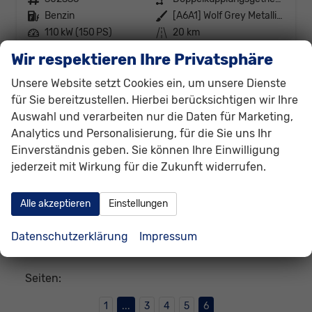
Kraftstoff
Benzin
Außenfarbe
[A6A1] Wolf Grey Metallic / Dach Schwarz
Leistung
110 kW (150 PS)
Kilometerstand
20 km
Wir respektieren Ihre Privatsphäre
42.530,– €
Details
incl. 19% MwSt.
Unsere Website setzt Cookies ein, um unsere Dienste
Verbrauch kombiniert:
6,00 l/100km
für Sie bereitzustellen. Hierbei berücksichtigen wir Ihre
CO
-Klasse:
D
2
Auswahl und verarbeiten nur die Daten für Marketing,
CO
-Emissionen:
135,00 g/km
2
Analytics und Personalisierung, für die Sie uns Ihr
Einverständnis geben. Sie können Ihre Einwilligung
Datensätze pro Seite:
jederzeit mit Wirkung für die Zukunft widerrufen.
10
20
50
100
250
Alle akzeptieren
Einstellungen
Seite:
Datenschutzerklärung
Impressum
Seiten:
1
...
3
4
5
6