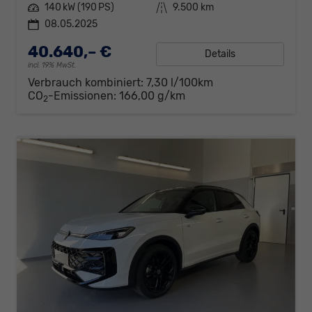
Leistung
140 kW (190 PS)
Kilometerstand
9.500 km
08.05.2025
40.640,– €
Details
incl. 19% MwSt.
Verbrauch kombiniert:
7,30 l/100km
CO
-Emissionen:
166,00 g/km
2