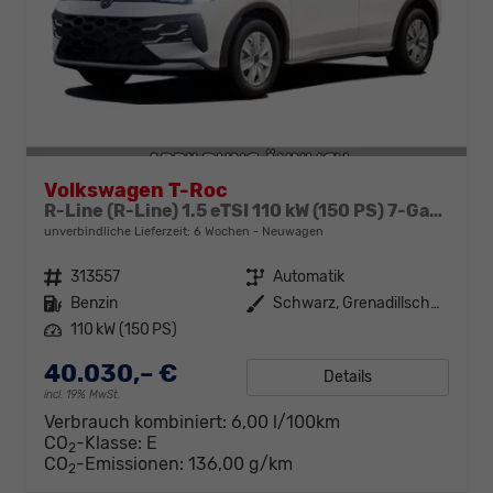
Volkswagen T-Roc
R-Line (R-Line) 1.5 eTSI 110 kW (150 PS) 7-Gang-DSG
unverbindliche Lieferzeit:
6 Wochen
Neuwagen
Fahrzeugnr.
313557
Getriebe
Automatik
Kraftstoff
Benzin
Außenfarbe
Schwarz, Grenadillschwarz Metallic (0E)
Leistung
110 kW (150 PS)
40.030,– €
Details
incl. 19% MwSt.
Verbrauch kombiniert:
6,00 l/100km
CO
-Klasse:
E
2
CO
-Emissionen:
136,00 g/km
2