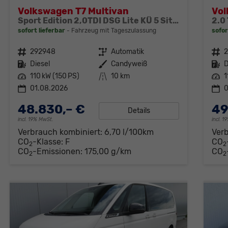
Volkswagen T7 Multivan
Vol
Sport Edition 2,0TDI DSG Lite KÜ 5 Sitzer
2.0 
sofort lieferbar
Fahrzeug mit Tageszulassung
sofor
Fahrzeugnr.
292948
Getriebe
Automatik
Fahrzeugnr.
Kraftstoff
Diesel
Außenfarbe
Candyweiß
Kraftstoff
D
Leistung
110 kW (150 PS)
Kilometerstand
10 km
Leistung
1
01.08.2026
0
48.830,– €
49
Details
incl. 19% MwSt.
incl. 
Verbrauch kombiniert:
6,70 l/100km
Ver
CO
-Klasse:
F
CO
2
2
CO
-Emissionen:
175,00 g/km
CO
2
2