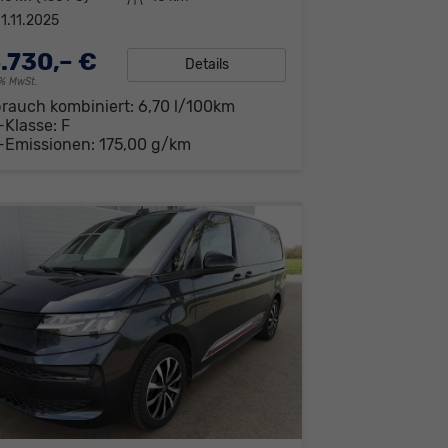
1.11.2025
.730,– €
Details
19% MwSt.
brauch kombiniert:
6,70 l/100km
-Klasse:
F
-Emissionen:
175,00 g/km