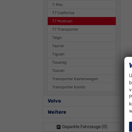
T-Roc
T7 California
T7 Multivan
T7 Transporter
Taigo
Tayron
Tiguan
Touareg
Touran
U
Transporter Kastenwagen
b
Transporter Kombi
v
P
Volvo
k
w
Weitere
Geparkte Fahrzeuge (
0
)