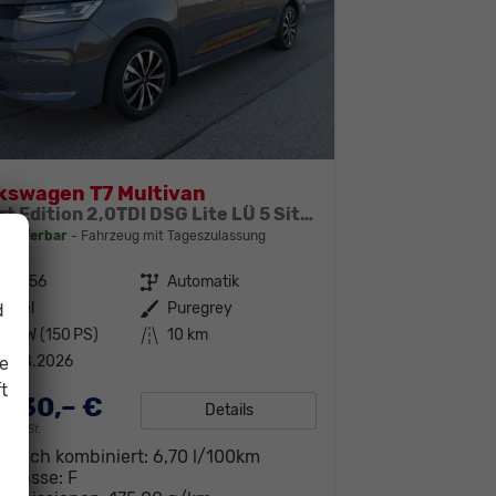
kswagen T7 Multivan
Sport Edition 2,0TDI DSG Lite LÜ 5 Sitzer
t lieferbar
Fahrzeug mit Tageszulassung
309856
Getriebe
Automatik
iesel
Außenfarbe
Puregrey
d
10 kW (150 PS)
Kilometerstand
10 km
1.08.2026
ie
t
.130,– €
Details
19% MwSt.
brauch kombiniert:
6,70 l/100km
-Klasse:
F