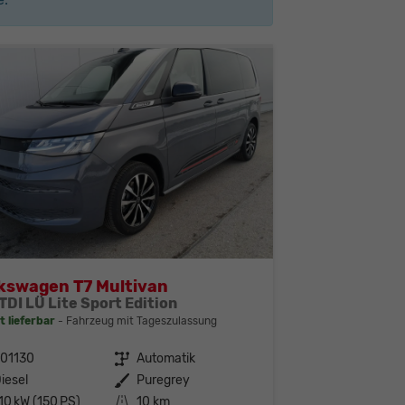
kswagen T7 Multivan
TDI LÜ Lite Sport Edition
t lieferbar
Fahrzeug mit Tageszulassung
301130
Getriebe
Automatik
iesel
Außenfarbe
Puregrey
10 kW (150 PS)
Kilometerstand
10 km