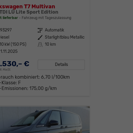
kswagen T7 Multivan
TDI LÜ Lite Sport Edition
t lieferbar
Fahrzeug mit Tageszulassung
293297
Getriebe
Automatik
iesel
Außenfarbe
Starlightblau Metallic
10 kW (150 PS)
Kilometerstand
10 km
1.11.2025
.530,– €
Details
19% MwSt.
brauch kombiniert:
6,70 l/100km
-Klasse:
F
-Emissionen:
175,00 g/km