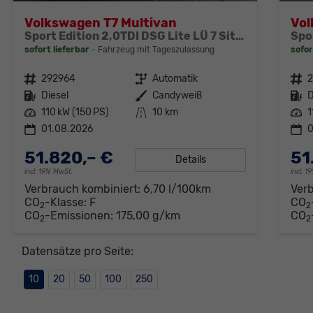
Volkswagen T7 Multivan
Vol
Sport Edition 2,0TDI DSG Lite LÜ 7 Sitzer
sofort lieferbar
Fahrzeug mit Tageszulassung
sofor
Fahrzeugnr.
292964
Getriebe
Automatik
Fahrzeugnr.
Kraftstoff
Diesel
Außenfarbe
Candyweiß
Kraftstoff
D
Leistung
110 kW (150 PS)
Kilometerstand
10 km
Leistung
1
01.08.2026
0
51.820,– €
51
Details
incl. 19% MwSt.
incl. 
Verbrauch kombiniert:
6,70 l/100km
Ver
CO
-Klasse:
F
CO
2
2
CO
-Emissionen:
175,00 g/km
CO
2
2
Datensätze pro Seite:
10
20
50
100
250