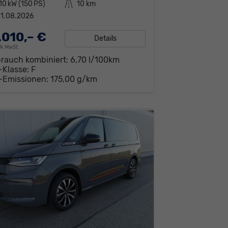
10 kW (150 PS)
Kilometerstand
10 km
1.08.2026
.010,– €
Details
19% MwSt.
brauch kombiniert:
6,70 l/100km
-Klasse:
F
-Emissionen:
175,00 g/km