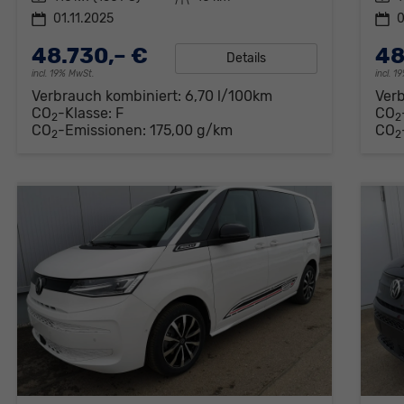
01.11.2025
0
48.730,– €
48
Details
incl. 19% MwSt.
incl. 
Verbrauch kombiniert:
6,70 l/100km
Ver
CO
-Klasse:
F
CO
2
2
CO
-Emissionen:
175,00 g/km
CO
2
2