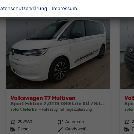
CO
-Emissionen:
175,00 g/km
CO
2
2
atenschutzerklärung
Impressum
Volkswagen T7 Multivan
Vol
Sport Edition 2,0TDI DSG Lite KÜ 7 Sitzer
sofort lieferbar
Fahrzeug mit Tageszulassung
sofor
Fahrzeugnr.
292960
Getriebe
Automatik
Fahrzeugnr.
Kraftstoff
Diesel
Außenfarbe
Candyweiß
Kraftstoff
D