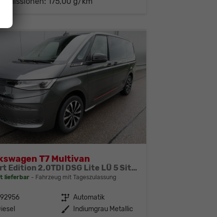
-Emissionen:
175,00 g/km
kswagen T7 Multivan
Sport Edition 2,0TDI DSG Lite LÜ 5 Sitzer
t lieferbar
Fahrzeug mit Tageszulassung
292956
Getriebe
Automatik
iesel
Außenfarbe
Indiumgrau Metallic