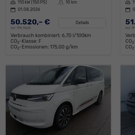
Leistung
110 kW (150 PS)
Kilometerstand
10 km
Leistung
1
01.08.2026
0
50.520,– €
51
Details
incl. 19% MwSt.
incl. 
Verbrauch kombiniert:
6,70 l/100km
Ver
CO
-Klasse:
F
CO
2
2
CO
-Emissionen:
175,00 g/km
CO
2
2