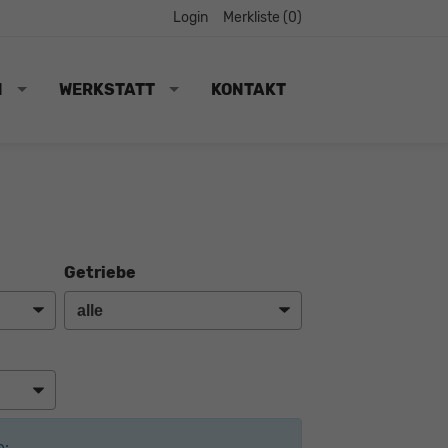
Login
Merkliste (
0
)
N
WERKSTATT
KONTAKT
Getriebe
e: