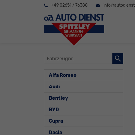
+49 02651 / 76388
info@autodienst-
Fahrzeugnr.
Alfa Romeo
Audi
Bentley
BYD
Cupra
Dacia