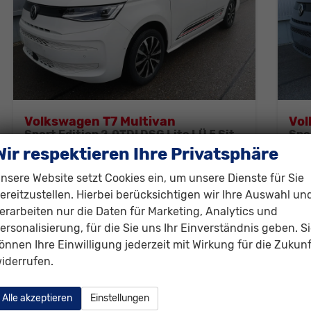
Volkswagen T7 Multivan
Vol
Sport Edition 2,0TDI DSG Lite LÜ 5 Sitzer
sofort lieferbar
Fahrzeug mit Tageszulassung
sofor
Wir respektieren Ihre Privatsphäre
Fahrzeugnr.
292952
Getriebe
Automatik
Fahrzeugnr.
nsere Website setzt Cookies ein, um unsere Dienste für Sie
Kraftstoff
Diesel
Außenfarbe
Candyweiß
Kraftstoff
D
ereitzustellen. Hierbei berücksichtigen wir Ihre Auswahl un
Leistung
110 kW (150 PS)
Kilometerstand
10 km
Leistung
1
erarbeiten nur die Daten für Marketing, Analytics und
01.08.2026
0
ersonalisierung, für die Sie uns Ihr Einverständnis geben. S
önnen Ihre Einwilligung jederzeit mit Wirkung für die Zukunf
50.130,– €
50
Details
iderrufen.
incl. 19% MwSt.
incl. 
Verbrauch kombiniert:
6,70 l/100km
Ver
Alle akzeptieren
Einstellungen
CO
-Klasse:
F
CO
2
2