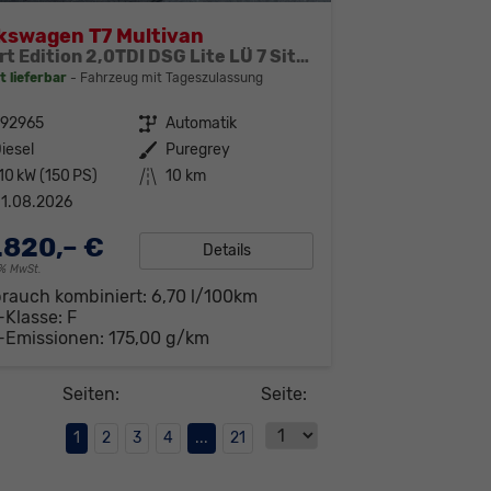
kswagen T7 Multivan
Sport Edition 2,0TDI DSG Lite LÜ 7 Sitzer
t lieferbar
Fahrzeug mit Tageszulassung
292965
Getriebe
Automatik
iesel
Außenfarbe
Puregrey
10 kW (150 PS)
Kilometerstand
10 km
1.08.2026
.820,– €
Details
19% MwSt.
brauch kombiniert:
6,70 l/100km
-Klasse:
F
-Emissionen:
175,00 g/km
Seiten:
Seite:
1
2
3
4
...
21