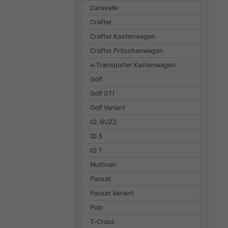
Caravelle
Crafter
Crafter Kastenwagen
Crafter Pritschenwagen
e-Transporter Kastenwagen
Golf
Golf GTI
Golf Variant
ID. BUZZ
ID.3
ID.7
Multivan
Passat
Passat Variant
Polo
T-Cross