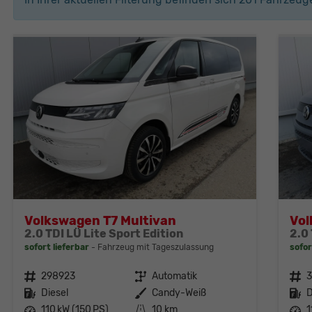
Volkswagen T7 Multivan
Vol
2.0 TDI LÜ Lite Sport Edition
2.0 
sofort lieferbar
Fahrzeug mit Tageszulassung
sofor
Fahrzeugnr.
298923
Getriebe
Automatik
Fahrzeugnr.
Kraftstoff
Diesel
Außenfarbe
Candy-Weiß
Kraftstoff
D
Leistung
110 kW (150 PS)
Kilometerstand
10 km
Leistung
1