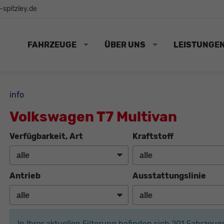
spitzley.de
FAHRZEUGE
ÜBER UNS
LEISTUNGE
info
Volkswagen T7 Multivan
Verfügbarkeit, Art
Kraftstoff
Antrieb
Ausstattungslinie
In Ihrer aktuellen Filterung befinden sich
201
Fahrzeug