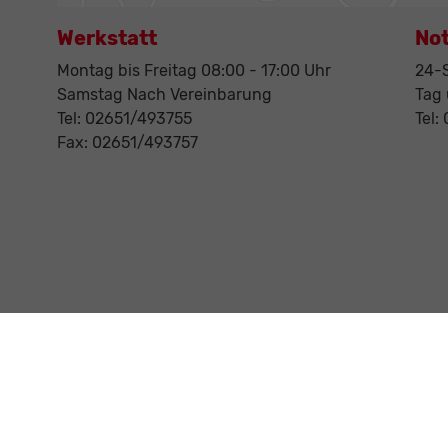
Werkstatt
No
Montag bis Freitag 08:00 - 17:00 Uhr
24-S
Samstag Nach Vereinbarung
Tag
Tel: 02651/493755
Tel:
Fax: 02651/493757
Anmelden
Impressum
AGB
Datenschutz
Cookie-Einstellungen