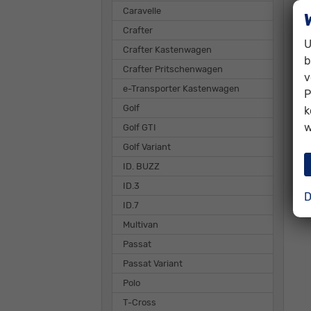
Caravelle
Crafter
U
Crafter Kastenwagen
b
Crafter Pritschenwagen
v
e-Transporter Kastenwagen
P
Golf
k
w
Golf GTI
Golf Variant
ID. BUZZ
ID.3
D
ID.7
Multivan
Passat
Passat Variant
Polo
T-Cross