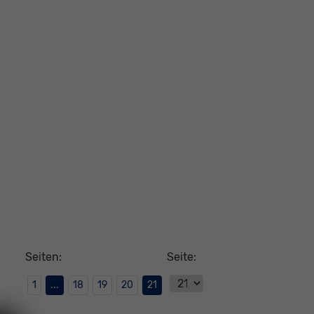
Seiten:
Seite:
1
...
18
19
20
21