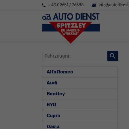
+49 02651 / 76388
info@autodienst-
Fahrzeugnr.
Alfa Romeo
Audi
Bentley
BYD
Cupra
Dacia