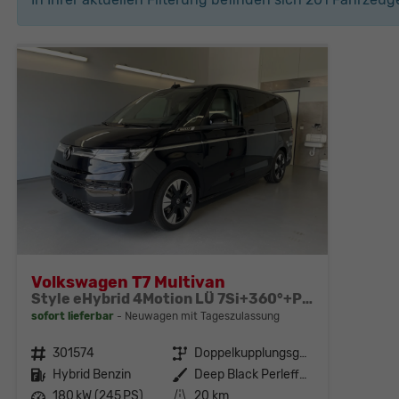
Volkswagen T7 Multivan
Style eHybrid 4Motion LÜ 7Si+360°+Pano+ergoComfort+Leder+Navi+HuD+DCC
sofort lieferbar
Neuwagen mit Tageszulassung
Fahrzeugnr.
301574
Getriebe
Doppelkupplungsgetriebe (DSG)
Kraftstoff
Hybrid Benzin
Außenfarbe
Deep Black Perleffekt
Leistung
180 kW (245 PS)
Kilometerstand
20 km