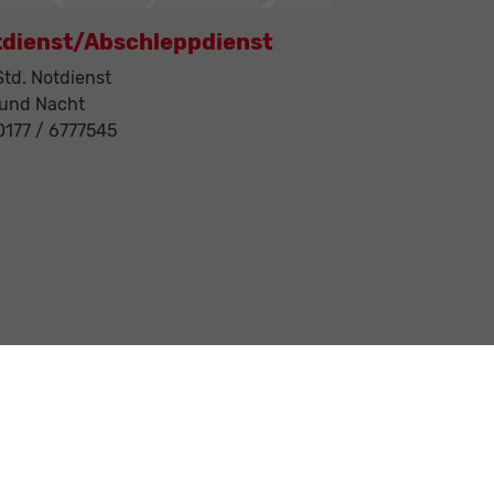
tdienst/Abschleppdienst
td. Notdienst
 und Nacht
 0177 / 6777545