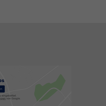
ps
en
s eingebettet.
ungen
von Google.