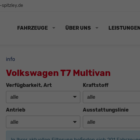
spitzley.de
FAHRZEUGE
ÜBER UNS
LEISTUNGE
info
Volkswagen T7 Multivan
Verfügbarkeit, Art
Kraftstoff
Antrieb
Ausstattungslinie
In Ihrer aktuellen Filterung befinden sich
201
Fahrzeug