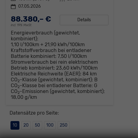
07.05.2026
88.380,– €
Details
incl. 19% MwSt.
Energieverbrauch (gewichtet,
kombiniert):
1,10 l/100km + 21,90 kWh/100km
Kraftstoffverbrauch bei entladener
Batterie kombiniert:
7,50 l/100km
Stromverbrauch bei rein elektrischem
Betrieb kombiniert:
23,60 kWh/100km
Elektrische Reichweite (EAER):
84 km
CO
-Klasse (gewichtet, kombiniert):
B
2
CO
-Klasse bei entladener Batterie:
G
2
CO
-Emissionen (gewichtet, kombiniert):
2
18,00 g/km
Datensätze pro Seite:
10
20
50
100
250