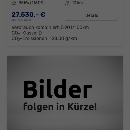
Leistung
85 kW (116 PS)
Kilometerstand
10 km
27.530,– €
Details
incl. 19% MwSt.
Verbrauch kombiniert:
5,90 l/100km
CO
-Klasse:
D
2
CO
-Emissionen:
128,00 g/km
2