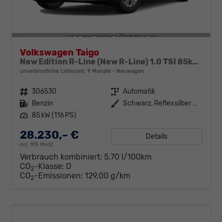
Volkswagen Taigo
New Edition R-Line (New R-Line) 1.0 TSI 85kW (116 PS) 7-Gang DSG
unverbindliche Lieferzeit:
9 Monate
Neuwagen
Fahrzeugnr.
306530
Getriebe
Automatik
Kraftstoff
Benzin
Außenfarbe
Schwarz, Reflexsilber Metallic / Dach Schwarz (8E2T)
Leistung
85 kW (116 PS)
28.230,– €
Details
incl. 19% MwSt.
Verbrauch kombiniert:
5,70 l/100km
CO
-Klasse:
D
2
CO
-Emissionen:
129,00 g/km
2