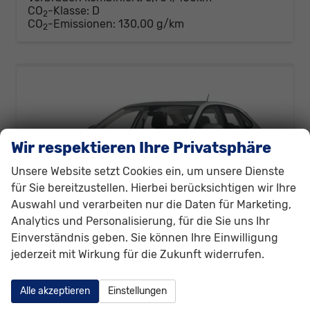
CO
-Klasse:
D
2
CO
-Emissionen:
130,00 g/km
2
Wir respektieren Ihre Privatsphäre
Unsere Website setzt Cookies ein, um unsere Dienste
für Sie bereitzustellen. Hierbei berücksichtigen wir Ihre
Auswahl und verarbeiten nur die Daten für Marketing,
Analytics und Personalisierung, für die Sie uns Ihr
Einverständnis geben. Sie können Ihre Einwilligung
jederzeit mit Wirkung für die Zukunft widerrufen.
Volkswagen Taigo
New Edition R-Line (New R-Line) 1.0 TSI 85kW (116 PS) 7-Gang DSG
Alle akzeptieren
Einstellungen
unverbindliche Lieferzeit:
9 Monate
Neuwagen