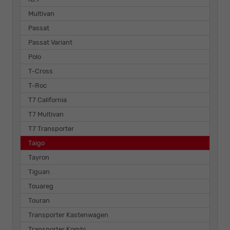
Multivan
Passat
Passat Variant
Polo
T-Cross
T-Roc
T7 California
T7 Multivan
T7 Transporter
Taigo
Tayron
Tiguan
Touareg
Touran
Transporter Kastenwagen
Transporter Kombi