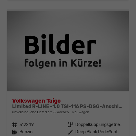
Volkswagen Taigo
Limited R-LINE -1.0 TSI-116 PS-DSG-Anschlussgarantie-AppleCarPlay-AndroidAuto-Kessy GO-ACC-PDC2x-Kamera-Klimaautomatik-LED MATRIX-18"Alu
unverbindliche Lieferzeit:
8 Wochen
Neuwagen
Fahrzeugnr.
312249
Getriebe
Doppelkupplungsgetriebe (DSG)
Kraftstoff
Benzin
Außenfarbe
Deep Black Perleffect