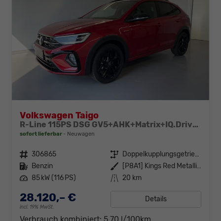
Volkswagen Taigo
R-Line 115PS DSG GV5+AHK+Matrix+IQ.Drive+Black+Keyless+Alu18+Cam+Sitzheiz
sofort lieferbar
Neuwagen
Fahrzeugnr.
306865
Getriebe
Doppelkupplungsgetriebe (DSG)
Kraftstoff
Benzin
Außenfarbe
[P8A1] Kings Red Metallic / Dach Schwarz
Leistung
85 kW (116 PS)
Kilometerstand
20 km
28.120,– €
Details
incl. 19% MwSt.
Verbrauch kombiniert:
5,70 l/100km