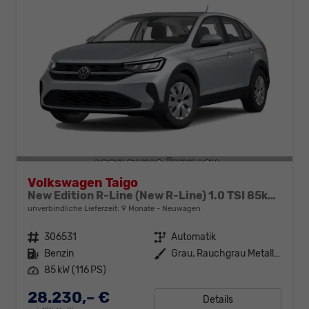
Volkswagen Taigo
New Edition R-Line (New R-Line) 1.0 TSI 85kW (116 PS) 7-Gang DSG
unverbindliche Lieferzeit:
9 Monate
Neuwagen
Fahrzeugnr.
306531
Getriebe
Automatik
Kraftstoff
Benzin
Außenfarbe
Grau, Rauchgrau Metallic / Dach Schwarz (5W2T)
Leistung
85 kW (116 PS)
28.230,– €
Details