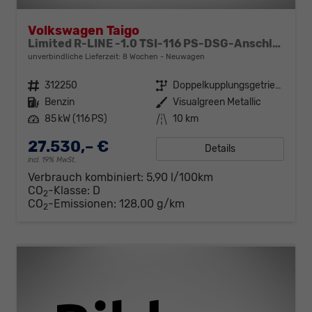
Volkswagen Taigo
Limited R-LINE -1.0 TSI-116 PS-DSG-Anschlussgarantie-AppleCarPlay-AndroidAuto-Kessy GO-ACC-PDC2x-Kamera-Klimaautomatik-LED MATRIX-18"Alu
unverbindliche Lieferzeit:
8 Wochen
Neuwagen
Fahrzeugnr.
312250
Getriebe
Doppelkupplungsgetriebe (DSG)
Kraftstoff
Benzin
Außenfarbe
Visualgreen Metallic
Leistung
85 kW (116 PS)
Kilometerstand
10 km
27.530,– €
Details
incl. 19% MwSt.
Verbrauch kombiniert:
5,90 l/100km
CO
-Klasse:
D
2
CO
-Emissionen:
128,00 g/km
2