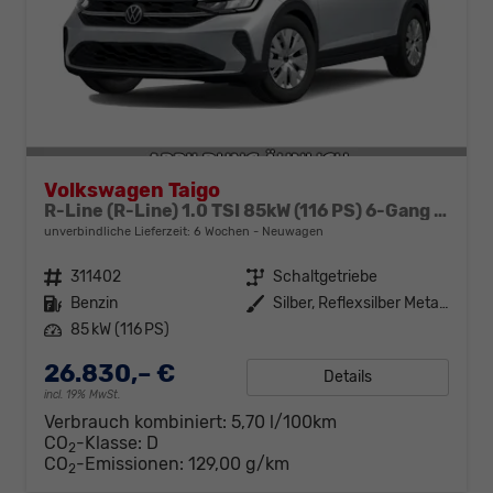
Volkswagen Taigo
R-Line (R-Line) 1.0 TSI 85kW (116 PS) 6-Gang Schaltgetriebe
unverbindliche Lieferzeit:
6 Wochen
Neuwagen
Fahrzeugnr.
311402
Getriebe
Schaltgetriebe
Kraftstoff
Benzin
Außenfarbe
Silber, Reflexsilber Metallic (8E)
Leistung
85 kW (116 PS)
26.830,– €
Details
incl. 19% MwSt.
Verbrauch kombiniert:
5,70 l/100km
CO
-Klasse:
D
2
CO
-Emissionen:
129,00 g/km
2