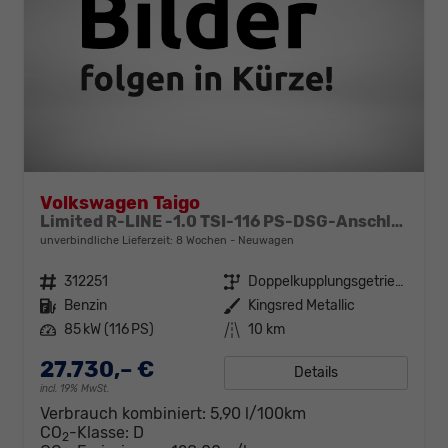
Volkswagen Taigo
Limited R-LINE -1.0 TSI-116 PS-DSG-Anschlussgarantie-AppleCarPlay-AndroidAuto-Kessy GO-ACC-PDC2x-Kamera-Klimaautomatik-LED MATRIX-18"Alu
unverbindliche Lieferzeit:
8 Wochen
Neuwagen
Fahrzeugnr.
312251
Getriebe
Doppelkupplungsgetriebe (DSG)
Kraftstoff
Benzin
Außenfarbe
Kingsred Metallic
Leistung
85 kW (116 PS)
Kilometerstand
10 km
27.730,– €
Details
incl. 19% MwSt.
Verbrauch kombiniert:
5,90 l/100km
CO
-Klasse:
D
2