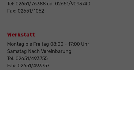
Tel: 02651/76388 od. 02651/9093740
Fax: 02651/1052
Werkstatt
Montag bis Freitag 08:00 - 17:00 Uhr
Samstag Nach Vereinbarung
Tel: 02651/493755
Fax: 02651/493757
Notdienst/Abschleppdienst
24-Std. Notdienst
Tag und Nacht
Tel: 0177 / 6777545