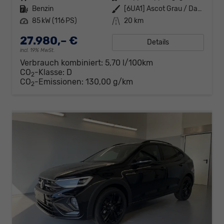
Kraftstoff
Benzin
Außenfarbe
[6UA1] Ascot Grau / Dach Schwarz
Leistung
85 kW (116 PS)
Kilometerstand
20 km
27.980,– €
Details
incl. 19% MwSt.
Verbrauch kombiniert:
5,70 l/100km
CO
-Klasse:
D
2
CO
-Emissionen:
130,00 g/km
2