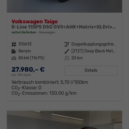
Volkswagen Taigo
R-Line 115PS DSG GV5+AHK+Matrix+IQ.Drive+Black+Keyless+Alu18+Cam+Sitzheiz
sofort lieferbar
Neuwagen
Fahrzeugnr.
310613
Getriebe
Doppelkupplungsgetriebe (DSG)
Kraftstoff
Benzin
Außenfarbe
[2T2T] Deep Black Metallic
Leistung
85 kW (116 PS)
Kilometerstand
20 km
27.980,– €
Details
incl. 19% MwSt.
Verbrauch kombiniert:
5,70 l/100km
CO
-Klasse:
D
2
CO
-Emissionen:
130,00 g/km
2