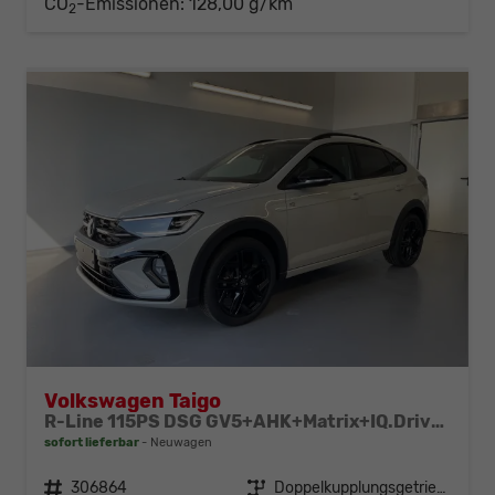
CO
-Emissionen:
128,00 g/km
2
Volkswagen Taigo
R-Line 115PS DSG GV5+AHK+Matrix+IQ.Drive+Black+Keyless+Alu18+Cam+Sitzheiz
sofort lieferbar
Neuwagen
Fahrzeugnr.
306864
Getriebe
Doppelkupplungsgetriebe (DSG)