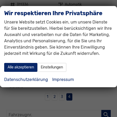
Fahrzeugnr.
311336
Getriebe
Automatik
Kraftstoff
Benzin
Außenfarbe
Grau, Delfingrau Metallic (B0)
Wir respektieren Ihre Privatsphäre
Leistung
110 kW (150 PS)
Unsere Website setzt Cookies ein, um unsere Dienste
40.730,– €
für Sie bereitzustellen. Hierbei berücksichtigen wir Ihre
Details
incl. 19% MwSt.
Auswahl und verarbeiten nur die Daten für Marketing,
Verbrauch kombiniert:
7,00 l/100km
Analytics und Personalisierung, für die Sie uns Ihr
CO
-Klasse:
F
2
Einverständnis geben. Sie können Ihre Einwilligung
CO
-Emissionen:
159,00 g/km
2
jederzeit mit Wirkung für die Zukunft widerrufen.
Datensätze pro Seite:
Alle akzeptieren
Einstellungen
10
20
50
100
250
Datenschutzerklärung
Impressum
Seiten:
1
2
3
4
Fahrzeugnr.