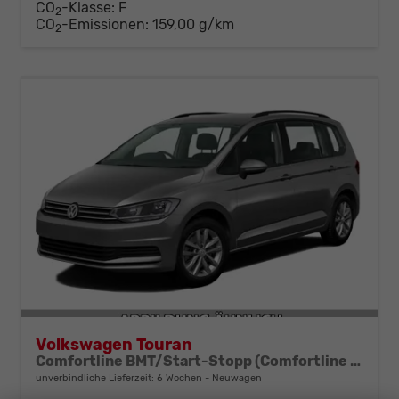
CO
-Klasse:
F
2
CO
-Emissionen:
159,00 g/km
2
Volkswagen Touran
Comfortline BMT/Start-Stopp (Comfortline BMT/Start-Stopp) 1.5 TSI 110kW (150 PS) 7-Gang-DSG
unverbindliche Lieferzeit:
6 Wochen
Neuwagen