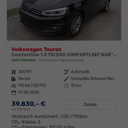
Volkswagen Touran
Comfortline 1.5 TSI DSG COMFORTLINE*AHK*NAVI*ACC*PDC*LED*SHZ*KAMERA*7-SITZER*17-ZOLL
sofort lieferbar
Fahrzeug mit Tageszulassung
Fahrzeugnr.
300191
Getriebe
Automatik
Kraftstoff
Benzin
Außenfarbe
Grenadilla Schwarz Metallic
Leistung
110 kW (150 PS)
Kilometerstand
10 km
01.06.2026
39.830,– €
Details
incl. 19% MwSt.
Verbrauch kombiniert:
7,00 l/100km
CO
-Klasse:
E
2
CO
-Emissionen:
151,00 g/km