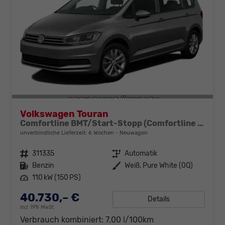
Volkswagen Touran
Comfortline BMT/Start-Stopp (Comfortline BMT/Start-Stopp) 1.5 TSI 110kW (150 PS) 7-Gang DSG
unverbindliche Lieferzeit:
6 Wochen
Neuwagen
Fahrzeugnr.
311335
Getriebe
Automatik
Kraftstoff
Benzin
Außenfarbe
Weiß, Pure White (0Q)
Leistung
110 kW (150 PS)
40.730,– €
Details
incl. 19% MwSt.
Verbrauch kombiniert:
7,00 l/100km