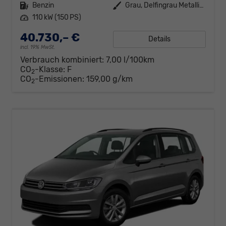
Kraftstoff
Benzin
Außenfarbe
Grau, Delfingrau Metallic (B0)
Leistung
110 kW (150 PS)
40.730,– €
Details
incl. 19% MwSt.
Verbrauch kombiniert:
7,00 l/100km
CO
-Klasse:
F
2
CO
-Emissionen:
159,00 g/km
2