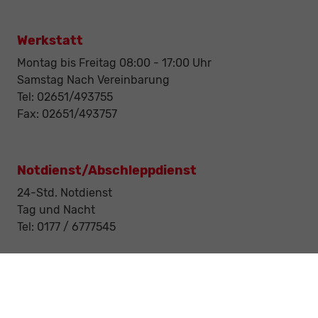
Werkstatt
Montag bis Freitag 08:00 - 17:00 Uhr
Samstag Nach Vereinbarung
Tel: 02651/493755
Fax: 02651/493757
Notdienst/Abschleppdienst
24-Std. Notdienst
Tag und Nacht
Tel: 0177 / 6777545