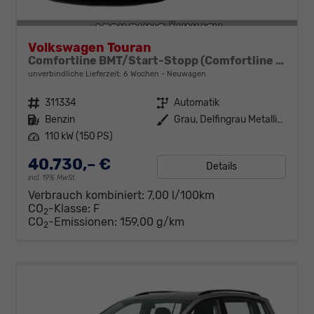
Volkswagen Touran
Comfortline BMT/Start-Stopp (Comfortline BMT/Start-Stopp) 1.5 TSI 110kW (150 PS) 7-Gang-DSG
unverbindliche Lieferzeit:
6 Wochen
Neuwagen
Fahrzeugnr.
311334
Getriebe
Automatik
Kraftstoff
Benzin
Außenfarbe
Grau, Delfingrau Metallic (B0)
Leistung
110 kW (150 PS)
40.730,– €
Details
incl. 19% MwSt.
Verbrauch kombiniert:
7,00 l/100km
CO
-Klasse:
F
2
CO
-Emissionen:
159,00 g/km
2