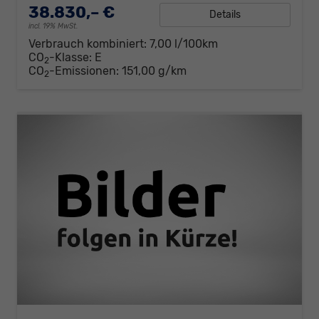
38.830,– €
Details
incl. 19% MwSt.
Verbrauch kombiniert:
7,00 l/100km
CO
-Klasse:
E
2
CO
-Emissionen:
151,00 g/km
2