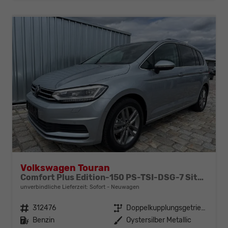
Volkswagen Touran
Comfort Plus Edition-150 PS-TSI-DSG-7 Sitzer-AHK-NAVI-WINTER-LED-KLIMA 3 ZONEN-ALU17"-ACC-PDC2x-KAMERA-sofort
unverbindliche Lieferzeit: Sofort
Neuwagen
Fahrzeugnr.
312476
Getriebe
Doppelkupplungsgetriebe (DSG)
Kraftstoff
Benzin
Außenfarbe
Oystersilber Metallic