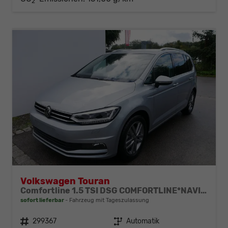
2
Volkswagen Touran
Comfortline 1.5 TSI DSG COMFORTLINE*NAVI*ACC*PDC*LED*SHZ*KAMERA*7-SITZER*17-ZOLL
sofort lieferbar
Fahrzeug mit Tageszulassung
Fahrzeugnr.
299367
Getriebe
Automatik