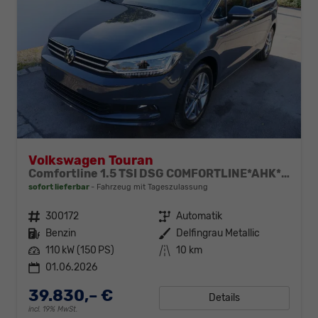
Volkswagen Touran
Comfortline 1.5 TSI DSG COMFORTLINE*AHK*NAVI*ACC*PDC*LED*SHZ*KAMERA*7-SITZER*17-ZOLL
sofort lieferbar
Fahrzeug mit Tageszulassung
Fahrzeugnr.
300172
Getriebe
Automatik
Kraftstoff
Benzin
Außenfarbe
Delfingrau Metallic
Leistung
110 kW (150 PS)
Kilometerstand
10 km
01.06.2026
39.830,– €
Details
incl. 19% MwSt.