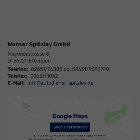
Werner Spitzley GmbH
Mayenerstrasse 8
D-56729
Ettringen
Telefon:
02651/76388 od. 02651/9093740
Telefax:
02651/1052
E-Mail:
info@autodienst-spitzley.de
Google Maps
Google Karte laden
Die Karte wird von Google Maps eingebettet.
Es gelten die
Datenschutzerklärungen
von Google.