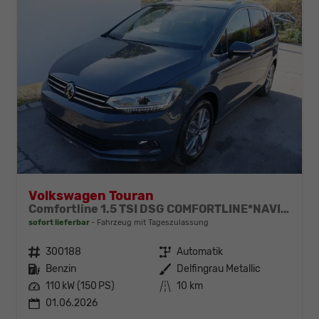
Volkswagen Touran
Comfortline 1.5 TSI DSG COMFORTLINE*NAVI*ACC*PDC*LED*SHZ*KAMERA*7-SITZER*17-ZOLL
sofort lieferbar
Fahrzeug mit Tageszulassung
Fahrzeugnr.
300188
Getriebe
Automatik
Kraftstoff
Benzin
Außenfarbe
Delfingrau Metallic
Leistung
110 kW (150 PS)
Kilometerstand
10 km
01.06.2026