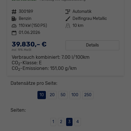
Fahrzeugnr.
300189
Getriebe
Automatik
Kraftstoff
Benzin
Außenfarbe
Delfingrau Metallic
Leistung
110 kW (150 PS)
Kilometerstand
10 km
01.06.2026
39.830,– €
Details
incl. 19% MwSt.
Verbrauch kombiniert:
7,00 l/100km
CO
-Klasse:
E
2
CO
-Emissionen:
151,00 g/km
2
Datensätze pro Seite:
10
20
50
100
250
Seiten:
1
2
3
4