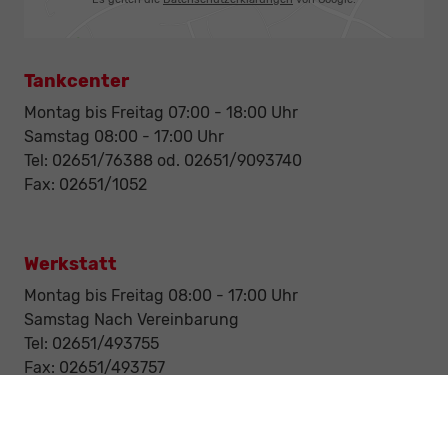
Tankcenter
Montag bis Freitag 07:00 - 18:00 Uhr
Samstag 08:00 - 17:00 Uhr
Tel: 02651/76388 od. 02651/9093740
Fax: 02651/1052
Werkstatt
Montag bis Freitag 08:00 - 17:00 Uhr
Samstag Nach Vereinbarung
Tel: 02651/493755
Fax: 02651/493757
Notdienst/Abschleppdienst