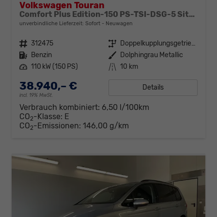
Volkswagen Touran
Comfort Plus Edition-150 PS-TSI-DSG-5 Sitzer-AHK-NAVI-WINTER-LED-KLIMA 3 ZONEN-ALU17"-ACC-PDC2x-KAMERA-sofort
unverbindliche Lieferzeit: Sofort
Neuwagen
Fahrzeugnr.
312475
Getriebe
Doppelkupplungsgetriebe (DSG)
Kraftstoff
Benzin
Außenfarbe
Dolphingrau Metallic
Leistung
110 kW (150 PS)
Kilometerstand
10 km
38.940,– €
Details
incl. 19% MwSt.
Verbrauch kombiniert:
6,50 l/100km
CO
-Klasse:
E
2
CO
-Emissionen:
146,00 g/km
2