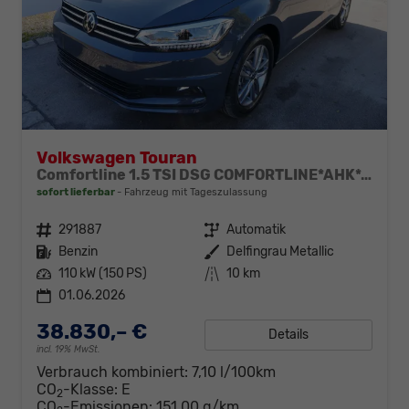
Volkswagen Touran
Comfortline 1.5 TSI DSG COMFORTLINE*AHK*ACC*LED*PDC*KAMERA*NAVI*SHZ* 7-SITZER 17-ZOLL
sofort lieferbar
Fahrzeug mit Tageszulassung
Fahrzeugnr.
291887
Getriebe
Automatik
Kraftstoff
Benzin
Außenfarbe
Delfingrau Metallic
Leistung
110 kW (150 PS)
Kilometerstand
10 km
01.06.2026
38.830,– €
Details
incl. 19% MwSt.
Verbrauch kombiniert:
7,10 l/100km
CO
-Klasse:
E
2
CO
-Emissionen:
151,00 g/km