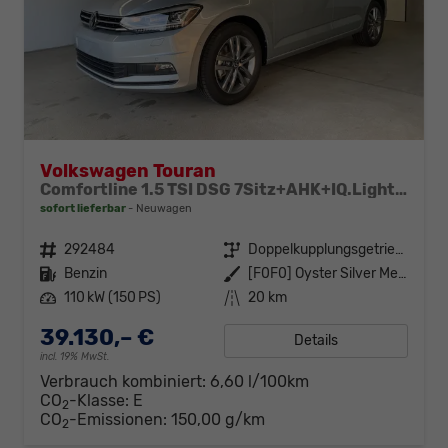
Volkswagen Touran
Comfortline 1.5 TSI DSG 7Sitz+AHK+IQ.Light+Kamera+Navi+eHeck+Keyless+Sitzheiz
sofort lieferbar
Neuwagen
Fahrzeugnr.
292484
Getriebe
Doppelkupplungsgetriebe (DSG)
Kraftstoff
Benzin
Außenfarbe
[F0F0] Oyster Silver Metallic
Leistung
110 kW (150 PS)
Kilometerstand
20 km
39.130,– €
Details
incl. 19% MwSt.
Verbrauch kombiniert:
6,60 l/100km
CO
-Klasse:
E
2
CO
-Emissionen:
150,00 g/km
2