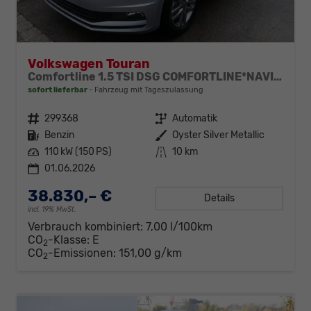
Volkswagen Touran
Comfortline 1.5 TSI DSG COMFORTLINE*NAVI*ACC*PDC*LED*SHZ*KAMERA*7-SITZER*17-ZOLL
sofort lieferbar
Fahrzeug mit Tageszulassung
Fahrzeugnr.
299368
Getriebe
Automatik
Kraftstoff
Benzin
Außenfarbe
Oyster Silver Metallic
Leistung
110 kW (150 PS)
Kilometerstand
10 km
01.06.2026
38.830,– €
Details
incl. 19% MwSt.
Verbrauch kombiniert:
7,00 l/100km
CO
-Klasse:
E
2
CO
-Emissionen:
151,00 g/km
2