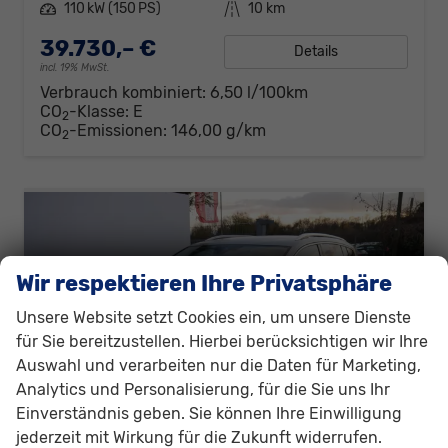
Leistung
110 kW (150 PS)
Kilometerstand
10 km
39.730,– €
Details
incl. 19% MwSt.
Verbrauch kombiniert:
6,50 l/100km
CO
-Klasse:
E
2
CO
-Emissionen:
146,00 g/km
2
Wir respektieren Ihre Privatsphäre
Unsere Website setzt Cookies ein, um unsere Dienste
für Sie bereitzustellen. Hierbei berücksichtigen wir Ihre
Auswahl und verarbeiten nur die Daten für Marketing,
Analytics und Personalisierung, für die Sie uns Ihr
Einverständnis geben. Sie können Ihre Einwilligung
jederzeit mit Wirkung für die Zukunft widerrufen.