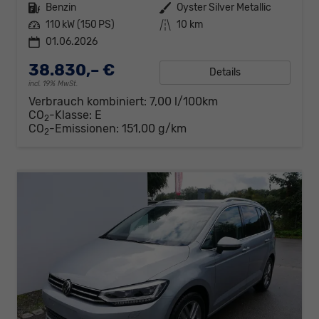
Kraftstoff
Benzin
Außenfarbe
Oyster Silver Metallic
Leistung
110 kW (150 PS)
Kilometerstand
10 km
01.06.2026
38.830,– €
Details
incl. 19% MwSt.
Verbrauch kombiniert:
7,00 l/100km
CO
-Klasse:
E
2
CO
-Emissionen:
151,00 g/km
2