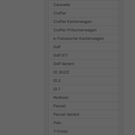
Caravelle
Crafter
Crafter Kastenwagen
Crafter Pritschenwagen
e-Transporter Kastenwagen
Golf
Golf GTI
Golf Variant
ID. BUZZ
ID.3
ID.7
Multivan
Passat
Passat Variant
Polo
T-Cross