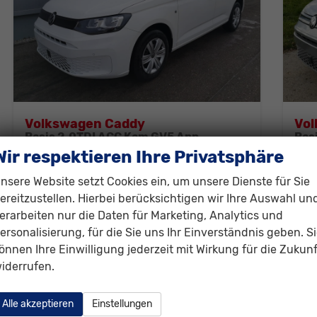
Volkswagen Caddy
Vo
Basis 2.0TDI ACC Kam GV5 App
Bas
sofort lieferbar
Fahrzeug mit Tageszulassung
sofor
Wir respektieren Ihre Privatsphäre
Fahrzeugnr.
307792
Getriebe
Schaltgetriebe
Fahrzeugnr.
nsere Website setzt Cookies ein, um unsere Dienste für Sie
Kraftstoff
Diesel
Außenfarbe
Candyweiß
Kraftstoff
D
ereitzustellen. Hierbei berücksichtigen wir Ihre Auswahl un
Leistung
75 kW (102 PS)
Kilometerstand
10 km
Leistung
7
erarbeiten nur die Daten für Marketing, Analytics und
01.05.2026
0
ersonalisierung, für die Sie uns Ihr Einverständnis geben. S
önnen Ihre Einwilligung jederzeit mit Wirkung für die Zukunf
29.730,– €
29
Details
iderrufen.
incl. 19% MwSt.
incl. 
Verbrauch kombiniert:
5,70 l/100km
Ver
Alle akzeptieren
Einstellungen
CO
-Klasse:
E
CO
2
2