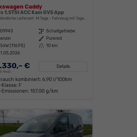
lkswagen Caddy
is 1.5TSI ACC Kam GV5 App
bindliche Lieferzeit:
14 Tage
Fahrzeug mit Tageszulassung
309943
Getriebe
Schaltgetriebe
enzin
Außenfarbe
Purered
5 kW (116 PS)
Kilometerstand
10 km
1.05.2026
.330,– €
Details
19% MwSt.
brauch kombiniert:
6,90 l/100km
-Klasse:
F
-Emissionen:
157,00 g/km