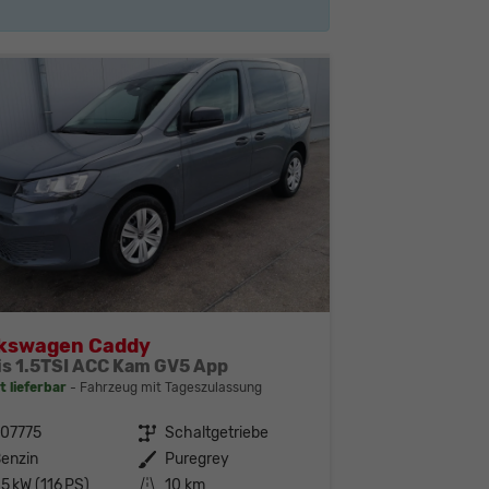
lkswagen Caddy
is 1.5TSI ACC Kam GV5 App
t lieferbar
Fahrzeug mit Tageszulassung
307775
Getriebe
Schaltgetriebe
enzin
Außenfarbe
Puregrey
5 kW (116 PS)
Kilometerstand
10 km