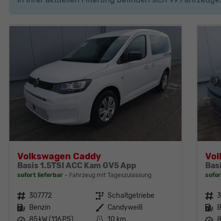
Volkswagen Caddy
Vo
Basis 1.5TSI ACC Kam GV5 App
Bas
sofort lieferbar
Fahrzeug mit Tageszulassung
sofor
Fahrzeugnr.
307772
Getriebe
Schaltgetriebe
Fahrzeugnr.
Kraftstoff
Benzin
Außenfarbe
Candyweiß
Kraftstoff
B
Leistung
85 kW (116 PS)
Kilometerstand
10 km
Leistung
8