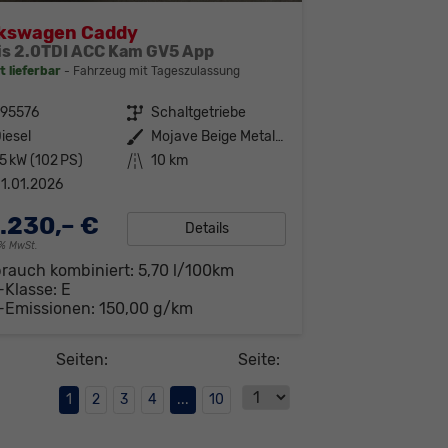
lkswagen Caddy
is 2.0TDI ACC Kam GV5 App
t lieferbar
Fahrzeug mit Tageszulassung
295576
Getriebe
Schaltgetriebe
iesel
Außenfarbe
Mojave Beige Metallic
5 kW (102 PS)
Kilometerstand
10 km
1.01.2026
.230,– €
Details
19% MwSt.
brauch kombiniert:
5,70 l/100km
-Klasse:
E
-Emissionen:
150,00 g/km
Seiten:
Seite:
1
2
3
4
...
10