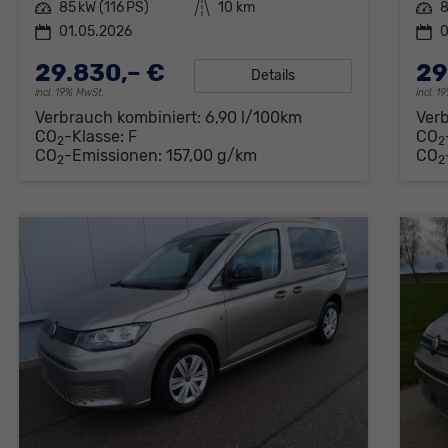
Leistung
85 kW (116 PS)
Kilometerstand
10 km
Leistung
8
01.05.2026
0
29.830,– €
29
Details
incl. 19% MwSt.
incl. 
Verbrauch kombiniert:
6,90 l/100km
Ver
CO
-Klasse:
F
CO
2
2
CO
-Emissionen:
157,00 g/km
CO
2
2