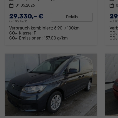
01.05.2026
0
29.330,– €
29
Details
incl. 19% MwSt.
incl. 
Verbrauch kombiniert:
6,90 l/100km
Ver
CO
-Klasse:
F
CO
2
2
CO
-Emissionen:
157,00 g/km
CO
2
2