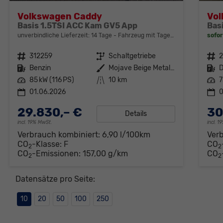
Volkswagen Caddy
Vo
Basis 1.5TSI ACC Kam GV5 App
Bas
unverbindliche Lieferzeit:
14 Tage
Fahrzeug mit Tageszulassung
sofor
Fahrzeugnr.
312259
Getriebe
Schaltgetriebe
Fahrzeugnr.
Kraftstoff
Benzin
Außenfarbe
Mojave Beige Metallic
Kraftstoff
D
Leistung
85 kW (116 PS)
Kilometerstand
10 km
Leistung
7
01.06.2026
0
29.830,– €
30
Details
incl. 19% MwSt.
incl. 
Verbrauch kombiniert:
6,90 l/100km
Ver
CO
-Klasse:
F
CO
2
2
CO
-Emissionen:
157,00 g/km
CO
2
2
Datensätze pro Seite:
10
20
50
100
250