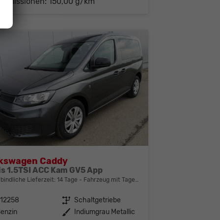
-Emissionen:
150,00 g/km
lkswagen Caddy
is 1.5TSI ACC Kam GV5 App
bindliche Lieferzeit:
14 Tage
Fahrzeug mit Tageszulassung
312258
Getriebe
Schaltgetriebe
enzin
Außenfarbe
Indiumgrau Metallic