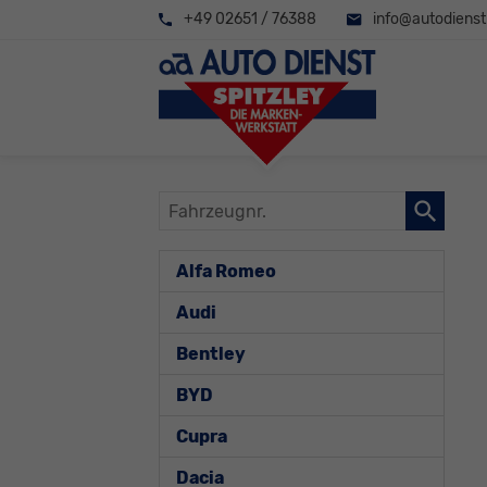
+49 02651 / 76388
info@autodienst-
Fahrzeugnr.
Alfa Romeo
Audi
Bentley
BYD
Cupra
Dacia