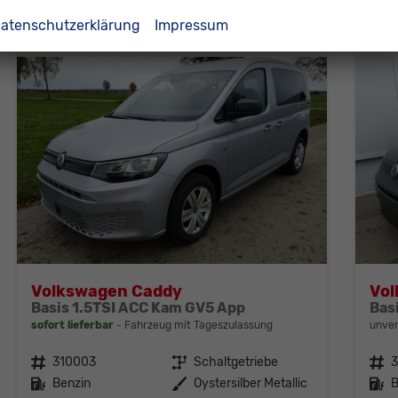
CO
-Emissionen:
150,00 g/km
CO
2
2
atenschutzerklärung
Impressum
Volkswagen Caddy
Vo
Basis 1.5TSI ACC Kam GV5 App
Bas
sofort lieferbar
Fahrzeug mit Tageszulassung
unver
Fahrzeugnr.
310003
Getriebe
Schaltgetriebe
Fahrzeugnr.
Kraftstoff
Benzin
Außenfarbe
Oystersilber Metallic
Kraftstoff
B