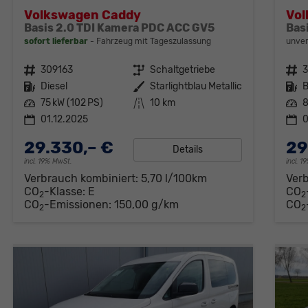
Volkswagen Caddy
Vo
Basis 2.0 TDI Kamera PDC ACC GV5
Bas
sofort lieferbar
Fahrzeug mit Tageszulassung
unver
Fahrzeugnr.
309163
Getriebe
Schaltgetriebe
Fahrzeugnr.
Kraftstoff
Diesel
Außenfarbe
Starlightblau Metallic
Kraftstoff
B
Leistung
75 kW (102 PS)
Kilometerstand
10 km
Leistung
8
01.12.2025
0
29.330,– €
29
Details
incl. 19% MwSt.
incl. 
Verbrauch kombiniert:
5,70 l/100km
Ver
CO
-Klasse:
E
CO
2
2
CO
-Emissionen:
150,00 g/km
CO
2
2