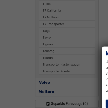
T-Roc
T7 California
T7 Multivan
T7 Transporter
Taigo
Tayron
Tiguan
Touareg
Touran
U
Transporter Kastenwagen
b
Transporter Kombi
v
P
Volvo
k
w
Weitere
Geparkte Fahrzeuge (
0
)