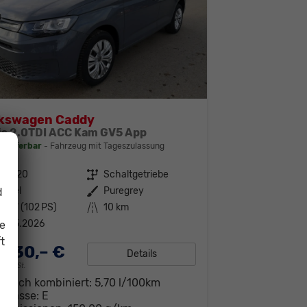
lkswagen Caddy
is 2.0TDI ACC Kam GV5 App
t lieferbar
Fahrzeug mit Tageszulassung
309720
Getriebe
Schaltgetriebe
iesel
Außenfarbe
Puregrey
d
5 kW (102 PS)
Kilometerstand
10 km
1.05.2026
ie
t
.730,– €
Details
19% MwSt.
brauch kombiniert:
5,70 l/100km
-Klasse:
E