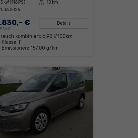
5 kW (116 PS)
Kilometerstand
10 km
1.06.2026
.830,– €
Details
19% MwSt.
brauch kombiniert:
6,90 l/100km
-Klasse:
F
-Emissionen:
157,00 g/km