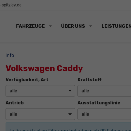
spitzley.de
FAHRZEUGE
ÜBER UNS
LEISTUNGE
info
Volkswagen Caddy
Verfügbarkeit, Art
Kraftstoff
Antrieb
Ausstattungslinie
In Ihrer aktuellen Filterung befinden sich
99
Fahrzeuge