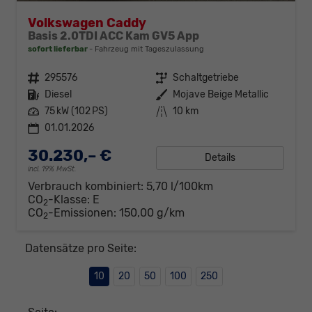
Volkswagen Caddy
Basis 2.0TDI ACC Kam GV5 App
sofort lieferbar
Fahrzeug mit Tageszulassung
Fahrzeugnr.
295576
Getriebe
Schaltgetriebe
Kraftstoff
Diesel
Außenfarbe
Mojave Beige Metallic
Leistung
75 kW (102 PS)
Kilometerstand
10 km
01.01.2026
30.230,– €
Details
incl. 19% MwSt.
Verbrauch kombiniert:
5,70 l/100km
CO
-Klasse:
E
2
CO
-Emissionen:
150,00 g/km
2
Datensätze pro Seite:
10
20
50
100
250