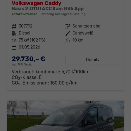
Volkswagen Caddy
Basis 2.0TDI ACC Kam GV5 App
sofort lieferbar
Fahrzeug mit Tageszulassung
Fahrzeugnr.
307792
Getriebe
Schaltgetriebe
Kraftstoff
Diesel
Außenfarbe
Candyweiß
Leistung
75 kW (102 PS)
Kilometerstand
10 km
01.05.2026
29.730,– €
Details
incl. 19% MwSt.
Verbrauch kombiniert:
5,70 l/100km
CO
-Klasse:
E
2
CO
-Emissionen:
150,00 g/km
2