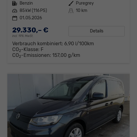
Kraftstoff
Benzin
Außenfarbe
Puregrey
Leistung
85 kW (116 PS)
Kilometerstand
10 km
01.05.2026
29.330,– €
Details
incl. 19% MwSt.
Verbrauch kombiniert:
6,90 l/100km
CO
-Klasse:
F
2
CO
-Emissionen:
157,00 g/km
2