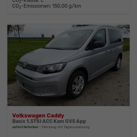
CO
-Klasse:
E
2
CO
-Emissionen:
150,00 g/km
2
Volkswagen Caddy
Basis 1.5TSI ACC Kam GV5 App
sofort lieferbar
Fahrzeug mit Tageszulassung