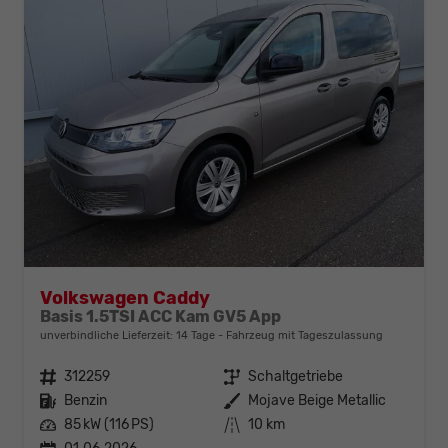
Volkswagen Caddy
Basis 1.5TSI ACC Kam GV5 App
unverbindliche Lieferzeit:
14 Tage
Fahrzeug mit Tageszulassung
Fahrzeugnr.
312259
Getriebe
Schaltgetriebe
Kraftstoff
Benzin
Außenfarbe
Mojave Beige Metallic
Leistung
85 kW (116 PS)
Kilometerstand
10 km