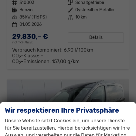
Fahrzeugnr.
310003
Getriebe
Schaltgetriebe
Kraftstoff
Benzin
Außenfarbe
Oystersilber Metallic
Leistung
85 kW (116 PS)
Kilometerstand
10 km
01.05.2026
29.830,– €
Details
incl. 19% MwSt.
Verbrauch kombiniert:
6,90 l/100km
CO
-Klasse:
F
2
CO
-Emissionen:
157,00 g/km
2
Wir respektieren Ihre Privatsphäre
Unsere Website setzt Cookies ein, um unsere Dienste
für Sie bereitzustellen. Hierbei berücksichtigen wir Ihre
Auswahl und verarbeiten nur die Daten für Marketing,