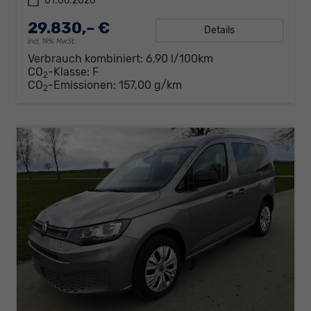
01.06.2026
29.830,– €
Details
incl. 19% MwSt.
Verbrauch kombiniert:
6,90 l/100km
CO
-Klasse:
F
2
CO
-Emissionen:
157,00 g/km
2