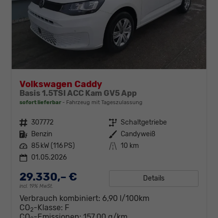
Volkswagen Caddy
Basis 1.5TSI ACC Kam GV5 App
sofort lieferbar
Fahrzeug mit Tageszulassung
Fahrzeugnr.
307772
Getriebe
Schaltgetriebe
Kraftstoff
Benzin
Außenfarbe
Candyweiß
Leistung
85 kW (116 PS)
Kilometerstand
10 km
01.05.2026
29.330,– €
Details
incl. 19% MwSt.
Verbrauch kombiniert:
6,90 l/100km
CO
-Klasse:
F
2
CO
-Emissionen:
157,00 g/km