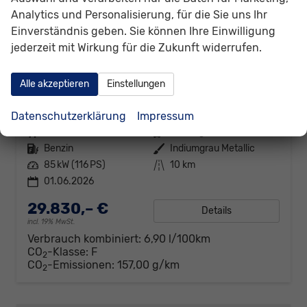
Analytics und Personalisierung, für die Sie uns Ihr
Einverständnis geben. Sie können Ihre Einwilligung
jederzeit mit Wirkung für die Zukunft widerrufen.
Volkswagen Caddy
Alle akzeptieren
Einstellungen
Basis 1.5TSI ACC Kam GV5 App
unverbindliche Lieferzeit:
14 Tage
Fahrzeug mit Tageszulassung
Datenschutzerklärung
Impressum
Fahrzeugnr.
312258
Getriebe
Schaltgetriebe
Kraftstoff
Benzin
Außenfarbe
Indiumgrau Metallic
Leistung
85 kW (116 PS)
Kilometerstand
10 km
01.06.2026
29.830,– €
Details
incl. 19% MwSt.
Verbrauch kombiniert:
6,90 l/100km
CO
-Klasse:
F
2
CO
-Emissionen:
157,00 g/km
2