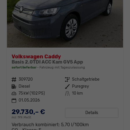
Volkswagen Caddy
Basis 2.0TDI ACC Kam GV5 App
sofort lieferbar
Fahrzeug mit Tageszulassung
Fahrzeugnr.
309720
Getriebe
Schaltgetriebe
Kraftstoff
Diesel
Außenfarbe
Puregrey
Leistung
75 kW (102 PS)
Kilometerstand
10 km
01.05.2026
29.730,– €
Details
incl. 19% MwSt.
Verbrauch kombiniert:
5,70 l/100km