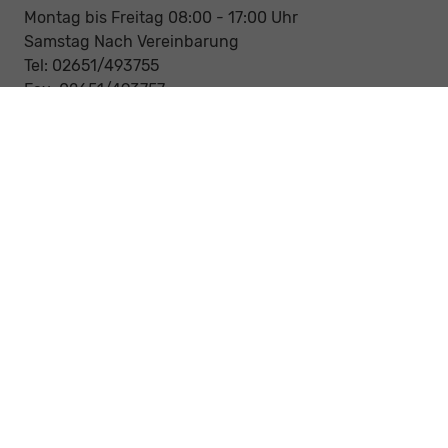
Montag bis Freitag 08:00 - 17:00 Uhr
Samstag Nach Vereinbarung
Tel: 02651/493755
Fax: 02651/493757
Notdienst/Abschleppdienst
24-Std. Notdienst
Tag und Nacht
Tel: 0177 / 6777545