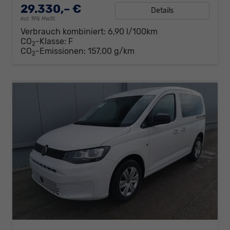
29.330,– €
Details
incl. 19% MwSt.
Verbrauch kombiniert:
6,90 l/100km
CO
-Klasse:
F
2
CO
-Emissionen:
157,00 g/km
2