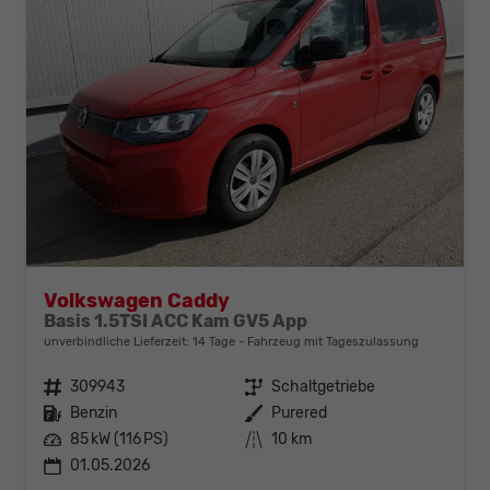
Volkswagen Caddy
Basis 1.5TSI ACC Kam GV5 App
unverbindliche Lieferzeit:
14 Tage
Fahrzeug mit Tageszulassung
Fahrzeugnr.
309943
Getriebe
Schaltgetriebe
Kraftstoff
Benzin
Außenfarbe
Purered
Leistung
85 kW (116 PS)
Kilometerstand
10 km
01.05.2026