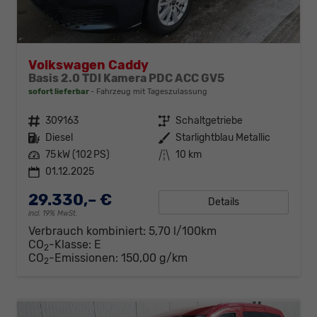
Volkswagen Caddy
Basis 2.0 TDI Kamera PDC ACC GV5
sofort lieferbar
Fahrzeug mit Tageszulassung
Fahrzeugnr.
309163
Getriebe
Schaltgetriebe
Kraftstoff
Diesel
Außenfarbe
Starlightblau Metallic
Leistung
75 kW (102 PS)
Kilometerstand
10 km
01.12.2025
29.330,– €
Details
incl. 19% MwSt.
Verbrauch kombiniert:
5,70 l/100km
CO
-Klasse:
E
2
CO
-Emissionen:
150,00 g/km
2