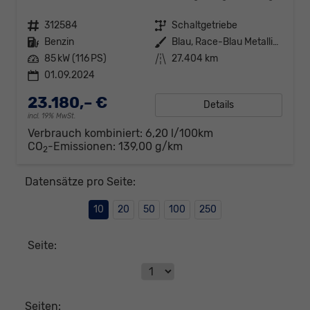
Fahrzeugnr.
312584
Getriebe
Schaltgetriebe
Kraftstoff
Benzin
Außenfarbe
Blau, Race-Blau Metallic (8X)
Leistung
85 kW (116 PS)
Kilometerstand
27.404 km
01.09.2024
23.180,– €
Details
incl. 19% MwSt.
Verbrauch kombiniert:
6,20 l/100km
CO
-Emissionen:
139,00 g/km
2
Datensätze pro Seite:
10
20
50
100
250
Seite:
Seiten: