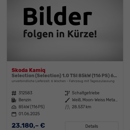
Skoda Kamiq
Selection (Selection) 1.0 TSI 85kW (116 PS) 6-Gang Schaltgetriebe
unverbindliche Lieferzeit:
6 Wochen
Fahrzeug mit Tageszulassung
Fahrzeugnr.
312583
Getriebe
Schaltgetriebe
Kraftstoff
Benzin
Außenfarbe
Weiß, Moon-Weiss Metallic (2Y)
Leistung
85 kW (116 PS)
Kilometerstand
28.537 km
01.06.2025
23.180,– €
Details