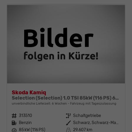
Skoda Kamiq
Selection (Selection) 1.0 TSI 85kW (116 PS) 6-Gang Schaltgetriebe
unverbindliche Lieferzeit:
6 Wochen
Fahrzeug mit Tageszulassung
Fahrzeugnr.
313510
Getriebe
Schaltgetriebe
Kraftstoff
Benzin
Außenfarbe
Schwarz, Schwarz-Magic Perleffekt (1Z)
Leistung
85 kW (116 PS)
Kilometerstand
29.607 km