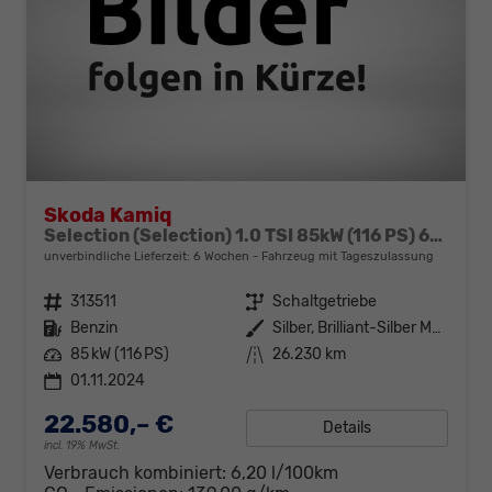
Skoda Kamiq
Selection (Selection) 1.0 TSI 85kW (116 PS) 6-Gang Schaltgetriebe
unverbindliche Lieferzeit:
6 Wochen
Fahrzeug mit Tageszulassung
Fahrzeugnr.
313511
Getriebe
Schaltgetriebe
Kraftstoff
Benzin
Außenfarbe
Silber, Brilliant-Silber Metallic (8E)
Leistung
85 kW (116 PS)
Kilometerstand
26.230 km
01.11.2024
22.580,– €
Details
incl. 19% MwSt.
Verbrauch kombiniert:
6,20 l/100km