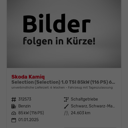
Skoda Kamiq
Selection (Selection) 1.0 TSI 85kW (116 PS) 6-Gang Schaltgetriebe
unverbindliche Lieferzeit:
6 Wochen
Fahrzeug mit Tageszulassung
Fahrzeugnr.
312573
Getriebe
Schaltgetriebe
Kraftstoff
Benzin
Außenfarbe
Schwarz, Schwarz-Magic Perleffekt (1Z)
Leistung
85 kW (116 PS)
Kilometerstand
24.603 km
01.01.2025