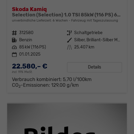
Skoda Kamiq
Selection (Selection) 1.0 TSI 85kW (116 PS) 6-Gang Schaltgetriebe
unverbindliche Lieferzeit:
6 Wochen
Fahrzeug mit Tageszulassung
Fahrzeugnr.
312580
Getriebe
Schaltgetriebe
Kraftstoff
Benzin
Außenfarbe
Silber, Brilliant-Silber Metallic (8E)
Leistung
85 kW (116 PS)
Kilometerstand
25.407 km
01.01.2025
22.580,– €
Details
incl. 19% MwSt.
Verbrauch kombiniert:
5,70 l/100km
CO
-Emissionen:
129,00 g/km
2