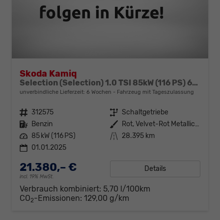
Skoda Kamiq
Selection (Selection) 1.0 TSI 85kW (116 PS) 6-Gang Schaltgetriebe
unverbindliche Lieferzeit:
6 Wochen
Fahrzeug mit Tageszulassung
Fahrzeugnr.
312575
Getriebe
Schaltgetriebe
Kraftstoff
Benzin
Außenfarbe
Rot, Velvet-Rot Metallic (K1)
Leistung
85 kW (116 PS)
Kilometerstand
28.395 km
01.01.2025
21.380,– €
Details
incl. 19% MwSt.
Verbrauch kombiniert:
5,70 l/100km
CO
-Emissionen:
129,00 g/km
2