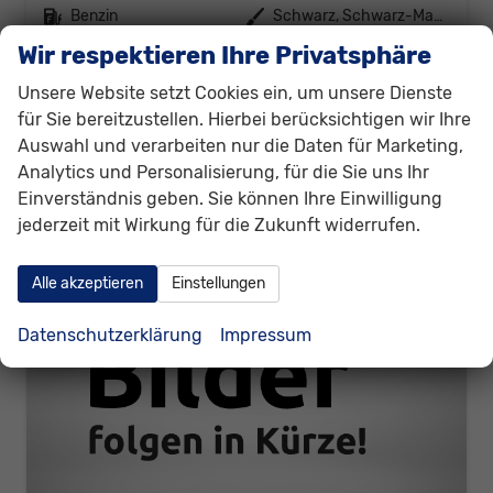
Kraftstoff
Benzin
Außenfarbe
Schwarz, Schwarz-Magic Perleffekt (1Z)
Leistung
85 kW (116 PS)
Kilometerstand
30.052 km
Wir respektieren Ihre Privatsphäre
01.01.2025
Unsere Website setzt Cookies ein, um unsere Dienste
22.880,– €
Details
für Sie bereitzustellen. Hierbei berücksichtigen wir Ihre
incl. 19% MwSt.
Auswahl und verarbeiten nur die Daten für Marketing,
Verbrauch kombiniert:
5,70 l/100km
Analytics und Personalisierung, für die Sie uns Ihr
CO
-Emissionen:
129,00 g/km
2
Einverständnis geben. Sie können Ihre Einwilligung
jederzeit mit Wirkung für die Zukunft widerrufen.
Alle akzeptieren
Einstellungen
Datenschutzerklärung
Impressum