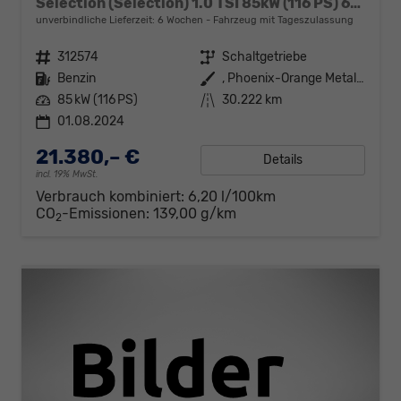
Selection (Selection) 1.0 TSI 85kW (116 PS) 6-Gang Schaltgetriebe
unverbindliche Lieferzeit:
6 Wochen
Fahrzeug mit Tageszulassung
Fahrzeugnr.
312574
Getriebe
Schaltgetriebe
Kraftstoff
Benzin
Außenfarbe
, Phoenix-Orange Metallic (2X)
Leistung
85 kW (116 PS)
Kilometerstand
30.222 km
01.08.2024
21.380,– €
Details
incl. 19% MwSt.
Verbrauch kombiniert:
6,20 l/100km
CO
-Emissionen:
139,00 g/km
2