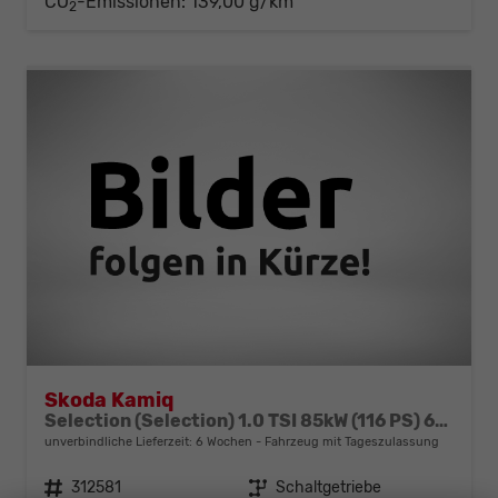
CO
-Emissionen:
139,00 g/km
2
Skoda Kamiq
Selection (Selection) 1.0 TSI 85kW (116 PS) 6-Gang Schaltgetriebe
unverbindliche Lieferzeit:
6 Wochen
Fahrzeug mit Tageszulassung
Fahrzeugnr.
312581
Getriebe
Schaltgetriebe