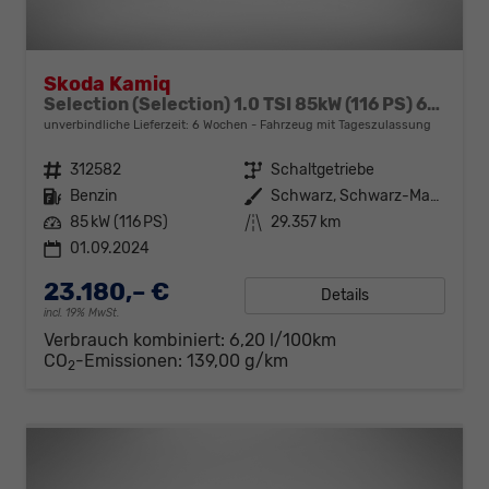
Skoda Kamiq
Selection (Selection) 1.0 TSI 85kW (116 PS) 6-Gang Schaltgetriebe
unverbindliche Lieferzeit:
6 Wochen
Fahrzeug mit Tageszulassung
Fahrzeugnr.
312582
Getriebe
Schaltgetriebe
Kraftstoff
Benzin
Außenfarbe
Schwarz, Schwarz-Magic Perleffekt (1Z)
Leistung
85 kW (116 PS)
Kilometerstand
29.357 km
01.09.2024
23.180,– €
Details
incl. 19% MwSt.
Verbrauch kombiniert:
6,20 l/100km
CO
-Emissionen:
139,00 g/km
2