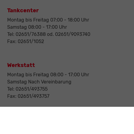
Tankcenter
Montag bis Freitag 07:00 - 18:00 Uhr
Samstag 08:00 - 17:00 Uhr
Tel: 02651/76388 od. 02651/9093740
Fax: 02651/1052
Werkstatt
Montag bis Freitag 08:00 - 17:00 Uhr
Samstag Nach Vereinbarung
Tel: 02651/493755
Fax: 02651/493757
Notdienst/Abschleppdienst
24-Std. Notdienst