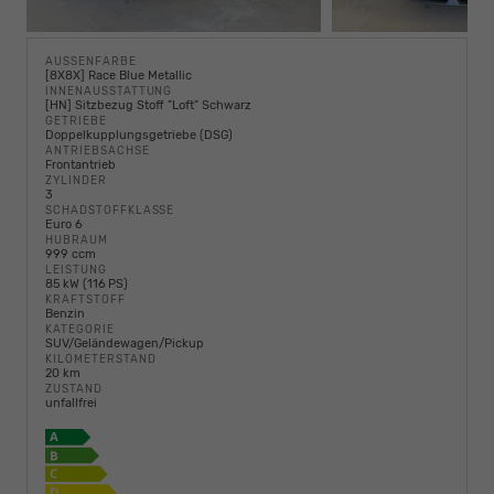
AUSSENFARBE
[8X8X] Race Blue Metallic
INNENAUSSTATTUNG
[HN] Sitzbezug Stoff "Loft" Schwarz
GETRIEBE
Doppelkupplungsgetriebe (DSG)
ANTRIEBSACHSE
Frontantrieb
ZYLINDER
3
SCHADSTOFFKLASSE
Euro 6
HUBRAUM
999 ccm
LEISTUNG
85 kW (116 PS)
KRAFTSTOFF
Benzin
KATEGORIE
SUV/Geländewagen/Pickup
KILOMETERSTAND
20 km
ZUSTAND
unfallfrei