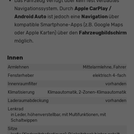
Das Fahrzeug verfügt über kein fest verbautes
Navigationssystem. Durch
Apple CarPlay /
Android Auto
ist jedoch eine
Navigation
über
kompatible Smartphone-Apps (z.B. Google Maps
oder Apple Karten) über den
Fahrzeugbildschirm
möglich.
Innen
Armlehnen
Mittelarmlehne, Fahrer
Fensterheber
elektrisch 4-fach
Innenraumfilter
vorhanden
Klimatisierung
Klimaautomatik, 2-Zonen-Klimaautomatik
Laderaumabdeckung
vorhanden
Lenkrad
in Leder, höhenverstellbar, mit Multifunktionen, mit
Schaltwippen
Sitze