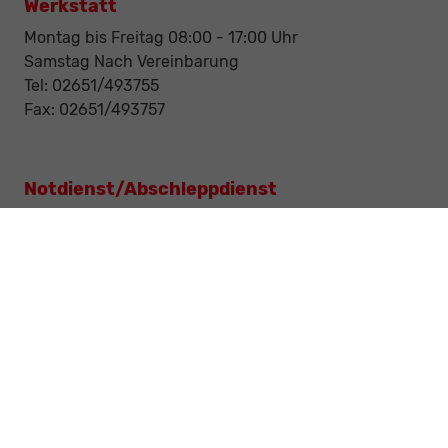
Werkstatt
Montag bis Freitag 08:00 - 17:00 Uhr
Samstag Nach Vereinbarung
Tel: 02651/493755
Fax: 02651/493757
Notdienst/Abschleppdienst
24-Std. Notdienst
Tag und Nacht
Tel: 0177 / 6777545