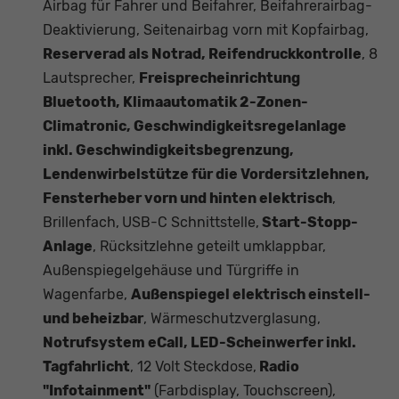
Airbag für Fahrer und Beifahrer, Beifahrerairbag-
Deaktivierung, Seitenairbag vorn mit Kopfairbag,
Reserverad als Notrad, Reifendruckkontrolle
, 8
Lautsprecher,
Freisprecheinrichtung
Bluetooth, Klimaautomatik 2-Zonen-
Climatronic, Geschwindigkeitsregelanlage
inkl. Geschwindigkeitsbegrenzung,
Lendenwirbelstütze für die Vordersitzlehnen,
Fensterheber vorn und hinten elektrisch
,
Brillenfach,
USB-C Schnittstelle,
Start-Stopp-
Anlage
, Rücksitzlehne geteilt umklappbar,
Außenspiegelgehäuse und Türgriffe in
Wagenfarbe,
Außenspiegel elektrisch einstell-
und beheizbar
, Wärmeschutzverglasung,
Notrufsystem eCall, LED-Scheinwerfer inkl.
Tagfahrlicht
, 12 Volt Steckdose,
Radio
"Infotainment"
(Farbdisplay, Touchscreen),