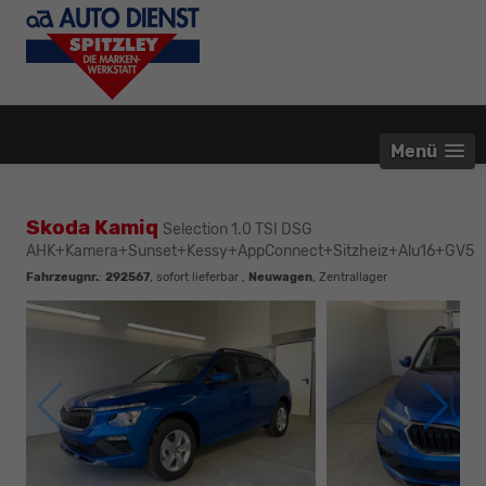
Menü
Skoda Kamiq
Selection 1.0 TSI DSG
AHK+Kamera+Sunset+Kessy+AppConnect+Sitzheiz+Alu16+GV5
Fahrzeugnr.
:
292567
,
sofort lieferbar
,
Neuwagen
, Zentrallager