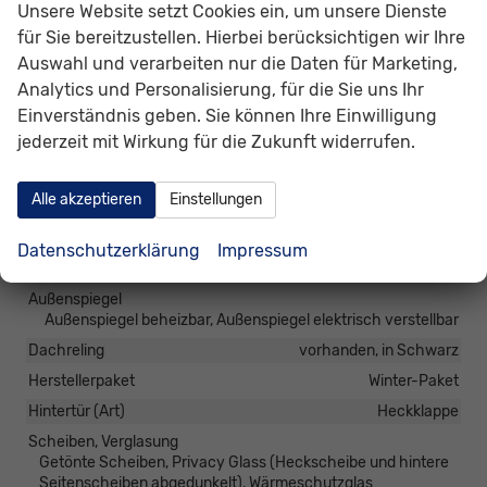
Unsere Website setzt Cookies ein, um unsere Dienste
Pannenhilfe
Notrad
für Sie bereitzustellen. Hierbei berücksichtigen wir Ihre
Start/Stop-Automatik
vorhanden
Auswahl und verarbeiten nur die Daten für Marketing,
Waschwasserstandsanzeige
vorhanden
Analytics und Personalisierung, für die Sie uns Ihr
Zentralverriegelung
Einverständnis geben. Sie können Ihre Einwilligung
Zentralverriegelung, Zentralverriegelung mit
jederzeit mit Wirkung für die Zukunft widerrufen.
Funkfernbedienung, Schlüssellose Zentralverriegelung
(Keyless Go)
Alle akzeptieren
Einstellungen
Außen
Datenschutzerklärung
Impressum
Anhängerkupplung
Schwenkbar
Außenspiegel
Außenspiegel beheizbar, Außenspiegel elektrisch verstellbar
Dachreling
vorhanden, in Schwarz
Herstellerpaket
Winter-Paket
Hintertür (Art)
Heckklappe
Scheiben, Verglasung
Getönte Scheiben, Privacy Glass (Heckscheibe und hintere
Seitenscheiben abgedunkelt), Wärmeschutzglas