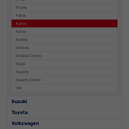
Enyaq
Fabia
Kamiq
Karoq
Kodiaq
Octavia
Octavia Combi
Scala
Superb
Superb Combi
Yeti
Suzuki
Toyota
Volkswagen