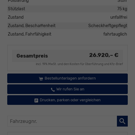
Polsterung
Stoff
Stützlast
75 kg
Zustand
unfallfrei
Zustand, Beschaffenheit
Scheckheftgepflegt
Zustand, Fahrfähigkeit
fahrtauglich
26.920,– €
Gesamtpreis
incl. 19% MwSt. und den Kosten für Überführung und Kfz-Brief
Bestellunterlagen anfordern
Wir rufen Sie an
Drucken, parken oder vergleichen
Fahrzeugnr.