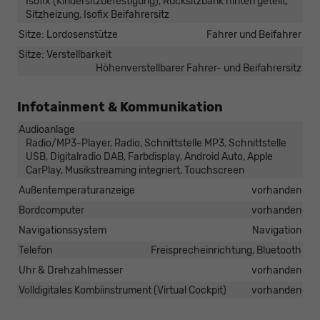
Isofix (Kindersitzbefestigung), Rücksitzbank hinten geteilt,
Sitzheizung, Isofix Beifahrersitz
Sitze: Lordosenstütze
Fahrer und Beifahrer
Sitze: Verstellbarkeit
Höhenverstellbarer Fahrer- und Beifahrersitz
Infotainment & Kommunikation
Audioanlage
Radio/MP3-Player, Radio, Schnittstelle MP3, Schnittstelle
USB, Digitalradio DAB, Farbdisplay, Android Auto, Apple
CarPlay, Musikstreaming integriert, Touchscreen
Außentemperaturanzeige
vorhanden
Bordcomputer
vorhanden
Navigationssystem
Navigation
Telefon
Freisprecheinrichtung, Bluetooth
Uhr & Drehzahlmesser
vorhanden
Volldigitales Kombiinstrument (Virtual Cockpit)
vorhanden