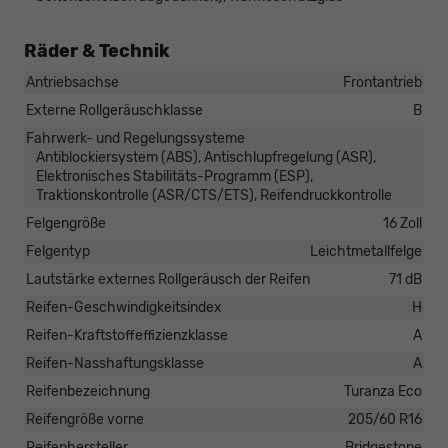
Räder & Technik
Antriebsachse
Frontantrieb
Externe Rollgeräuschklasse
B
Fahrwerk- und Regelungssysteme
Antiblockiersystem (ABS), Antischlupfregelung (ASR),
Elektronisches Stabilitäts-Programm (ESP),
Traktionskontrolle (ASR/CTS/ETS), Reifendruckkontrolle
Felgengröße
16 Zoll
Felgentyp
Leichtmetallfelge
Lautstärke externes Rollgeräusch der Reifen
71 dB
Reifen-Geschwindigkeitsindex
H
Reifen-Kraftstoffeffizienzklasse
A
Reifen-Nasshaftungsklasse
A
Reifenbezeichnung
Turanza Eco
Reifengröße vorne
205/60 R16
Reifenhersteller
Bridgestone