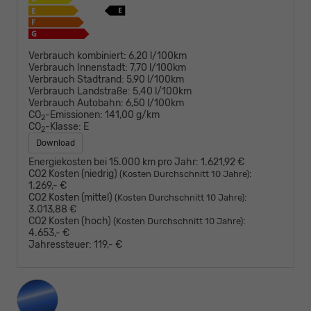
Verbrauch kombiniert:
6,20 l/100km
Verbrauch Innenstadt:
7,70 l/100km
Verbrauch Stadtrand:
5,90 l/100km
Verbrauch Landstraße:
5,40 l/100km
Verbrauch Autobahn:
6,50 l/100km
CO
-Emissionen:
141,00 g/km
2
CO
-Klasse:
E
2
Download
Energiekosten bei 15.000 km pro Jahr:
1.621,92 €
CO2 Kosten (niedrig)
:
(Kosten Durchschnitt 10 Jahre)
1.269,- €
CO2 Kosten (mittel)
:
(Kosten Durchschnitt 10 Jahre)
3.013,88 €
CO2 Kosten (hoch)
:
(Kosten Durchschnitt 10 Jahre)
4.653,- €
Jahressteuer:
119,- €