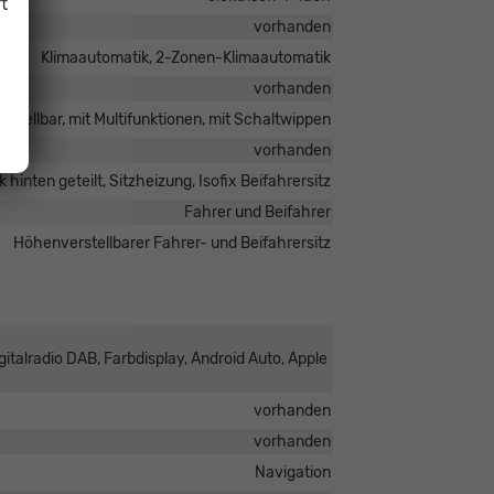
t
vorhanden
Klimaautomatik, 2-Zonen-Klimaautomatik
vorhanden
rstellbar, mit Multifunktionen, mit Schaltwippen
vorhanden
 hinten geteilt, Sitzheizung, Isofix Beifahrersitz
Fahrer und Beifahrer
Höhenverstellbarer Fahrer- und Beifahrersitz
italradio DAB, Farbdisplay, Android Auto, Apple
vorhanden
vorhanden
Navigation