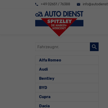
+49 02651 / 76388
info@autodienst-
Fahrzeugnr.
Alfa Romeo
Audi
Bentley
BYD
Cupra
Dacia