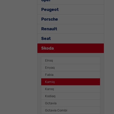
Peugeot
Porsche
Renault
Seat
Skoda
Elroq
Enyaq
Fabia
Kamiq
Karoq
Kodiaq
Octavia
Octavia Combi