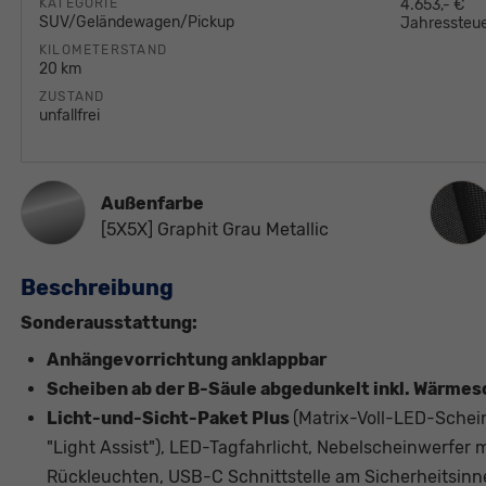
KATEGORIE
4.653,- €
SUV/Geländewagen/Pickup
Jahressteue
KILOMETERSTAND
20 km
ZUSTAND
unfallfrei
Innen
Außenfarbe
[5X5X] Graphit Grau Metallic
Beschreibung
Sonderausstattung:
Anhängevorrichtung anklappbar
Scheiben ab der B-Säule abgedunkelt inkl. Wärme
Licht-und-Sicht-Paket Plus
(Matrix-Voll-LED-Schein
"Light Assist"), LED-Tagfahrlicht, Nebelscheinwerfer 
Rückleuchten, USB-C Schnittstelle am Sicherheitsinne