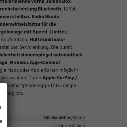
ttelarmlehne vorne Jumbo Box
,
recheinrichtung Bluetooth
, 12 Volt
enverstellbar, Radio Skoda
ndenwirbelstütze für die
gelanlage mit Speed-Limiter,
, Kopfstützen,
Multifunktions-
stellbar,
Servolenkung, Dreipunkt-
icherheitsinnenspiegel automatisch
age
,
Wireless App-Connect
e Maps oder Apple Karten möglich)
ationssystem. Durch
Apple CarPlay /
ible Smartphone-Apps (z.B. Google
rm
möglich.
d
Mittelarmlehne, Fahrer
ie
elektrisch 4-fach