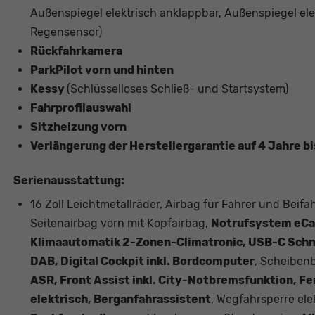
Außenspiegel elektrisch anklappbar, Außenspiegel elek
Regensensor)
Rückfahrkamera
ParkPilot vorn und hinten
Kessy
(Schlüsselloses Schließ- und Startsystem)
Fahrprofilauswahl
Sitzheizung vorn
Verlängerung der Herstellergarantie auf 4 Jahre b
Serienausstattung:
16 Zoll Leichtmetallräder, Airbag für Fahrer und Beifa
Seitenairbag vorn mit Kopfairbag,
Notrufsystem eCal
Klimaautomatik 2-Zonen-Climatronic, USB-C Schni
DAB, Digital Cockpit inkl. Bordcomputer
, Scheiben
ASR, Front Assist inkl. City-Notbremsfunktion, F
elektrisch, Berganfahrassistent
, Wegfahrsperre ele