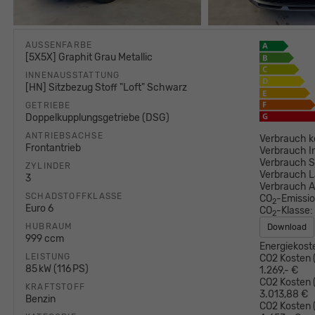
AUSSENFARBE
[5X5X] Graphit Grau Metallic
INNENAUSSTATTUNG
[HN] Sitzbezug Stoff "Loft" Schwarz
GETRIEBE
Doppelkupplungsgetriebe (DSG)
ANTRIEBSACHSE
Verbrauch k
Frontantrieb
Verbrauch I
Verbrauch S
ZYLINDER
Verbrauch L
3
Verbrauch 
SCHADSTOFFKLASSE
CO
-Emissi
2
Euro 6
CO
-Klasse:
2
HUBRAUM
Download
999 ccm
Energiekost
LEISTUNG
CO2 Kosten (
85 kW (116 PS)
1.269,- €
CO2 Kosten (
KRAFTSTOFF
3.013,88 €
Benzin
CO2 Kosten