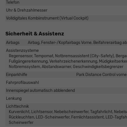
Telefon
Uhr & Drehzahlmesser
Volldigitales Kombiinstrument (Virtual Cockpit)
Sicherheit & Assistenz
Airbags
Airbag, Fenster-/Kopfairbags Vorne, Beifahrerairbag ab
Assistenzsysteme
Regensensor, Tempomat, Notbremsassistent (City-Safety), Bergan
Fußgängererkennung, Verkehrzeichenerkennung, Müdigkeitserke
Notbremssystem, Abstandswarner, Geschwindigkeitsbegrenzer
Einparkhilfe
Park Distance Control vorne
Fahrprofilauswahl
Innenspiegel automatisch abblendend
Lenkung
Lichttechnik
Kurvenlicht, Lichtsensor, Nebelscheinwerfer, Tagfahrlicht, Nebel
Rückleuchten, LED-Scheinwerfer, Fernlichtassistent, LED-Tagfahrl
Scheinwerfer