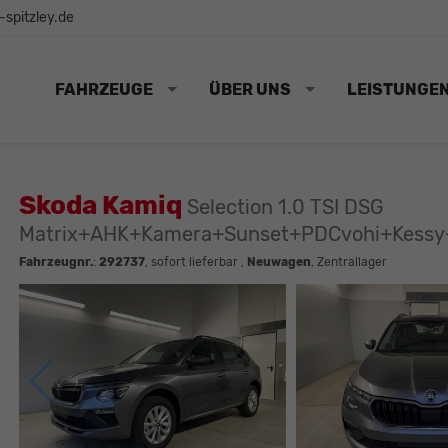
spitzley.de
FAHRZEUGE
ÜBER UNS
LEISTUNGE
Skoda Kamiq
Selection 1.0 TSI DSG
Matrix+AHK+Kamera+Sunset+PDCvohi+Kessy
Fahrzeugnr.
:
292737
,
sofort lieferbar
,
Neuwagen
, Zentrallager