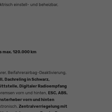
trisch einstell- und beheizbar,
is max. 120.000 km
hrer, Beifahrerairbag-Deaktivierung,
l, Dachreling in Schwarz,
ttstelle, Digitaler Radioempfang
bremsen vorn und hinten,
ESC, ABS,
ensterheber vorn und hinten
ktronisch,
Zentralverriegelung mit