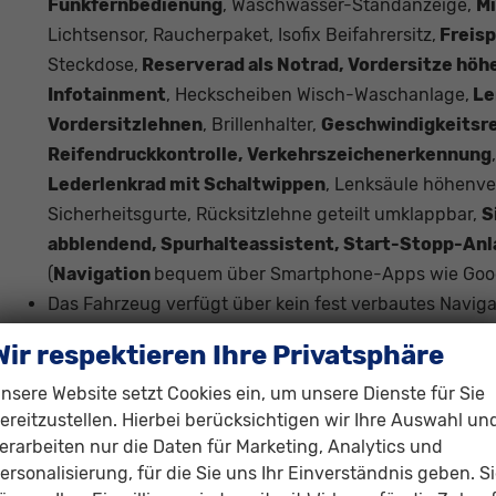
Funkfernbedienung
, Waschwasser-Standanzeige,
Mi
Lichtsensor, Raucherpaket, Isofix Beifahrersitz,
Freisp
Steckdose,
Reserverad als Notrad, Vordersitze höh
Infotainment
, Heckscheiben Wisch-Waschanlage,
Le
Vordersitzlehnen
, Brillenhalter,
Geschwindigkeitsre
Reifendruckkontrolle, Verkehrszeichenerkennung
Lederlenkrad mit Schaltwippen
, Lenksäule höhenver
Sicherheitsgurte, Rücksitzlehne geteilt umklappbar,
S
abblendend, Spurhalteassistent, Start-Stopp-Anl
(
Navigation
bequem über Smartphone-Apps wie Googl
Das Fahrzeug verfügt über kein fest verbautes Navig
Android Auto
ist jedoch eine
Navigation
über kompat
Wir respektieren Ihre Privatsphäre
Maps oder Apple Karten) über den
Fahrzeugbildschi
nsere Website setzt Cookies ein, um unsere Dienste für Sie
ereitzustellen. Hierbei berücksichtigen wir Ihre Auswahl un
Innen
erarbeiten nur die Daten für Marketing, Analytics und
Armlehnen
ersonalisierung, für die Sie uns Ihr Einverständnis geben. S
Fensterheber