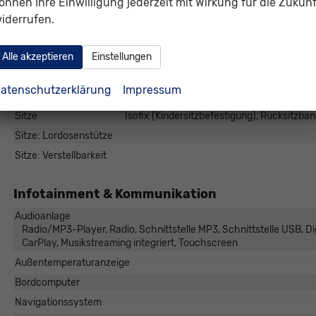
önnen Ihre Einwilligung jederzeit mit Wirkung für die Zukunf
Innenraumfilter
iderrufen.
Klimatisierung
Alle akzeptieren
Einstellungen
Laderaumabdeckung
Lenkrad
in Leder, höhenve
atenschutzerklärung
Impressum
Raucherpaket
Sitze
Isofix (Kindersitzbefestigung), Rücksitzbank
Sitze: Lordosenstütze
Sitze: Verstellbarkeit
Infotainment & Kommunikation
Audioanlage
Radio/MP3-Player, Radio, Schnittstelle MP3, Schnittstelle USB, Dig
CarPlay, Musikstreaming integriert, Touchscreen
Außentemperaturanzeige
Bordcomputer
Navigationssystem