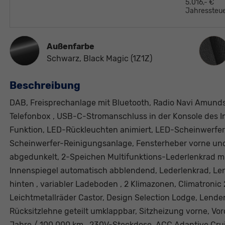
5.016,- €
Jahressteue
Innen
Außenfarbe
Schwarz, Black Magic (1Z1Z)
Beschreibung
DAB, Freisprechanlage mit Bluetooth, Radio Navi Amundse
Telefonbox , USB-C-Stromanschluss in der Konsole des 
Funktion, LED-Rückleuchten animiert, LED-Scheinwerfer,
Scheinwerfer-Reinigungsanlage, Fensterheber vorne und 
abgedunkelt, 2-Speichen Multifunktions-Lederlenkrad mi
Innenspiegel automatisch abblendend, Lederlenkrad, Le
hinten , variabler Ladeboden , 2 Klimazonen, Climatronic 
Leichtmetallräder Castor, Design Selection Lodge, Lenden
Rücksitzlehne geteilt umklappbar, Sitzheizung vorne, Vor
Jahre / 100.000 km , 230V-Steckdose, ACC Adaptive Crui