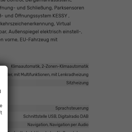
öffnung- und Schließung, Parksensoren
eß- und Öffnungssystem KESSY ,
erkehrszeichenerkennung, Virtual
ar, Außenspiegel elektrisch einstell-,
ten vorne, EU-Fahrzeug mit
Klimaautomatik, 2-Zonen-Klimaautomatik
n Leder, mit Multifunktionen, mit Lenkradheizung
Sitzheizung
d
ie
Sprachsteuerung
t
Schnittstelle USB, Digitalradio DAB
Navigation, Navigation per Audio