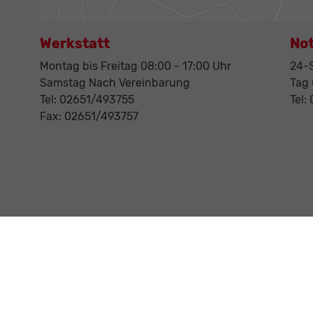
Werkstatt
No
Montag bis Freitag 08:00 - 17:00 Uhr
24-S
Samstag Nach Vereinbarung
Tag
Tel: 02651/493755
Tel:
Fax: 02651/493757