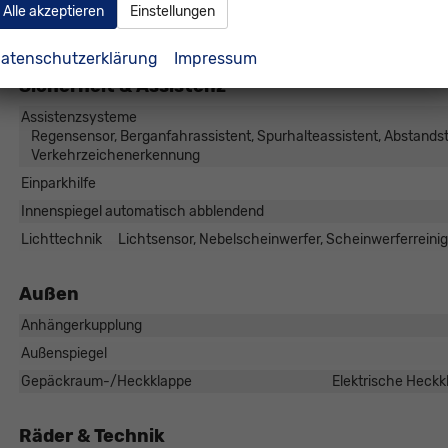
Telefon
Alle akzeptieren
Einstellungen
Volldigitales Kombiinstrument (Virtual Cockpit)
atenschutzerklärung
Impressum
Sicherheit & Assistenz
Assistenzsysteme
Regensensor, Berganfahrassistent, Spurhalteassistent, Abstand
Verkehrzeichenerkennung
Einparkhilfe
Innenspiegel automatisch abblendend
Lichttechnik
Lichtsensor, Nebelscheinwerfer, Scheinwerferreini
Außen
Anhängerkupplung
Außenspiegel
Gepäckraum-/Heckklappe
Elektrische Heckk
Räder & Technik