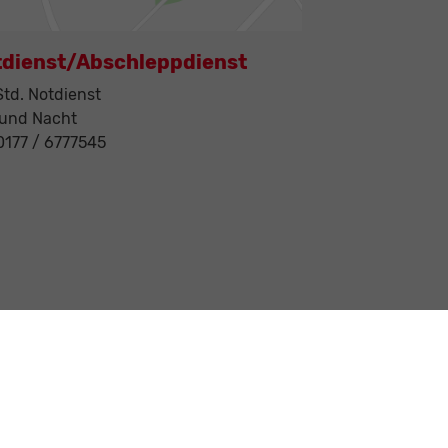
tdienst/Abschleppdienst
td. Notdienst
 und Nacht
 0177 / 6777545