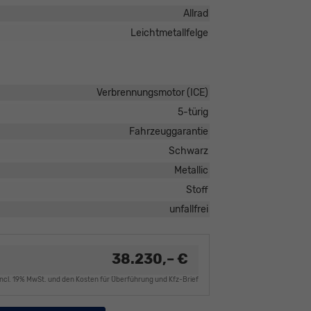
Allrad
Leichtmetallfelge
Verbrennungsmotor (ICE)
5-türig
Fahrzeuggarantie
Schwarz
Metallic
Stoff
unfallfrei
38.230,– €
incl. 19% MwSt. und den Kosten für Überführung und Kfz-Brief