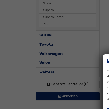
Scala
Superb
Superb Combi
Yeti
Suzuki
Toyota
Volkswagen
Volvo
U
Weitere
b
v
Geparkte Fahrzeuge (
0
)
P
k
Anmelden
w