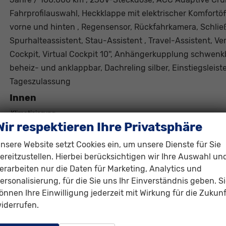
Fahrprofilauswahl, Heckklappe mit elektrischer Komfort
vorne und hinten , Regensensor, Rückfahrkamera, Schli
Spurhalteassistent, Stau-Assistent , Travel-Assistent, V
Cockpit, Virtual Cockpit 10'', Anhängerkupplung schwenkb
beheiz- und anklappbar, Dachreling silber, Einstiegsleis
Tageszulassung
Innen
Klimatisierung
Wir respektieren Ihre Privatsphäre
Lenkrad
i
Sitze
nsere Website setzt Cookies ein, um unsere Dienste für Sie
ereitzustellen. Hierbei berücksichtigen wir Ihre Auswahl un
erarbeiten nur die Daten für Marketing, Analytics und
Infotainment & Kommunikation
ersonalisierung, für die Sie uns Ihr Einverständnis geben. S
Assistenzsysteme
önnen Ihre Einwilligung jederzeit mit Wirkung für die Zukunf
Audioanlage
iderrufen.
Navigationssystem