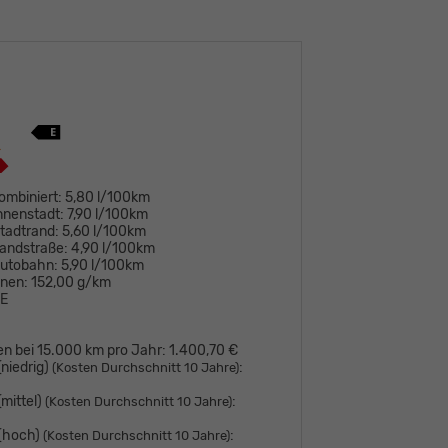
ombiniert:
5,80 l/100km
nnenstadt:
7,90 l/100km
tadtrand:
5,60 l/100km
andstraße:
4,90 l/100km
Autobahn:
5,90 l/100km
onen:
152,00 g/km
E
en bei 15.000 km pro Jahr:
1.400,70 €
niedrig)
:
(Kosten Durchschnitt 10 Jahre)
mittel)
:
(Kosten Durchschnitt 10 Jahre)
 (hoch)
:
(Kosten Durchschnitt 10 Jahre)