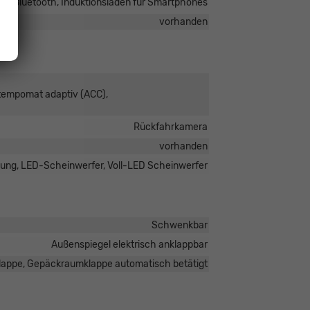
Bluetooth, Induktionsladen für Smartphones
vorhanden
stempomat adaptiv (ACC),
Rückfahrkamera
vorhanden
gung, LED-Scheinwerfer, Voll-LED Scheinwerfer
Schwenkbar
Außenspiegel elektrisch anklappbar
lappe, Gepäckraumklappe automatisch betätigt