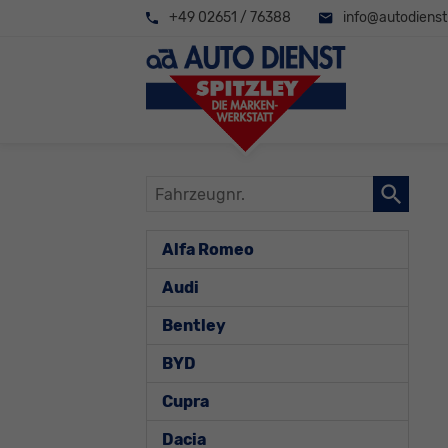
+49 02651 / 76388
info@autodienst-
Fahrzeugnr.
Alfa Romeo
Audi
Bentley
BYD
Cupra
Dacia