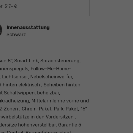
r:
317,- €
ausstattung
Innenausstattung
Schwarz
n 8'', Smart Link, Sprachsteuerung,
Innenspiegels, Follow-Me-Home-
 Lichtsensor, Nebelscheinwerfer,
hinten elektrisch , Scheiben hinten
t Schaltwippen, beheizbar,
nkradheizung, Mittelarmlehne vorne und
2-Zonen , Chrom-Paket, Park-Paket, 16''
wirbelstütze in den Vordersitzen ,
dersitze höhenverstellbar, Garantie 5
se Control, Berganfahrassistent,