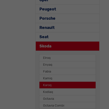
Peugeot
Porsche
Renault
Seat
Skoda
Elroq
Enyaq
Fabia
Kamiq
Karoq
Kodiaq
Octavia
Octavia Combi