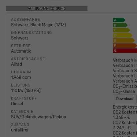
AUSSENFARBE
Schwarz, Black Magic (1Z1Z)
INNENAUSSTATTUNG
Schwarz
GETRIEBE
Automatik
ANTRIEBSACHSE
Verbrauch k
Allrad
Verbrauch I
Verbrauch S
HUBRAUM
Verbrauch L
1.968 ccm
Verbrauch 
LEISTUNG
CO
-Emissi
2
110 kW (150 PS)
CO
-Klasse:
2
KRAFTSTOFF
Download
Diesel
Energiekost
KATEGORIE
CO2 Kosten (
SUV/Geländewagen/Pickup
1.368,- €
CO2 Kosten (
ZUSTAND
3.249,- €
unfallfrei
CO2 Kosten