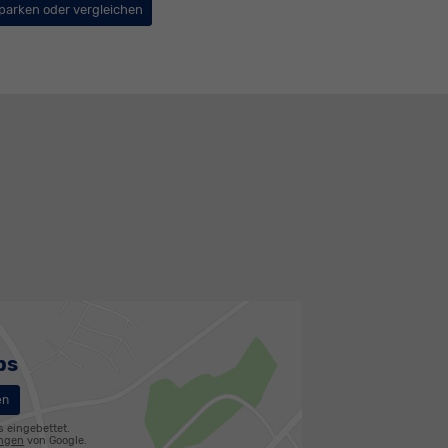
parken oder vergleichen
ps
en
s eingebettet.
ungen
von Google.