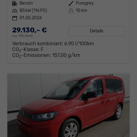
Kraftstoff
Benzin
Außenfarbe
Puregrey
Leistung
85 kW (116 PS)
Kilometerstand
10 km
01.05.2026
29.130,– €
Details
incl. 19% MwSt.
Verbrauch kombiniert:
6,90 l/100km
CO
-Klasse:
F
2
CO
-Emissionen:
157,00 g/km
2