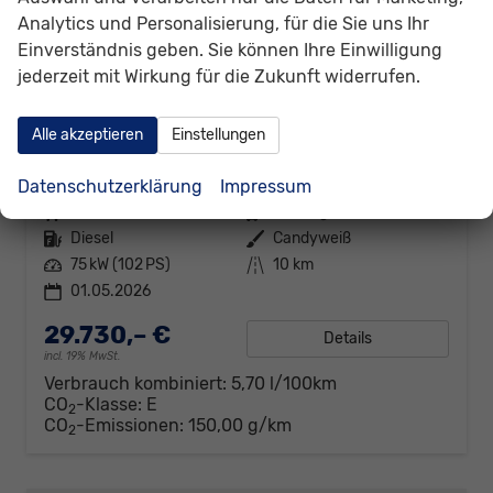
Analytics und Personalisierung, für die Sie uns Ihr
Einverständnis geben. Sie können Ihre Einwilligung
jederzeit mit Wirkung für die Zukunft widerrufen.
Volkswagen Caddy
Alle akzeptieren
Einstellungen
Basis 2.0TDI ACC Kam GV5 App
sofort lieferbar
Fahrzeug mit Tageszulassung
Datenschutzerklärung
Impressum
Fahrzeugnr.
307792
Getriebe
Schaltgetriebe
Kraftstoff
Diesel
Außenfarbe
Candyweiß
Leistung
75 kW (102 PS)
Kilometerstand
10 km
01.05.2026
29.730,– €
Details
incl. 19% MwSt.
Verbrauch kombiniert:
5,70 l/100km
CO
-Klasse:
E
2
CO
-Emissionen:
150,00 g/km
2