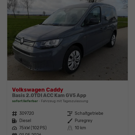
Volkswagen Caddy
Basis 2.0TDI ACC Kam GV5 App
sofort lieferbar
Fahrzeug mit Tageszulassung
Fahrzeugnr.
309720
Getriebe
Schaltgetriebe
Kraftstoff
Diesel
Außenfarbe
Puregrey
Leistung
75 kW (102 PS)
Kilometerstand
10 km