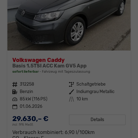
Volkswagen Caddy
Basis 1.5TSI ACC Kam GV5 App
sofort lieferbar
Fahrzeug mit Tageszulassung
Fahrzeugnr.
312258
Getriebe
Schaltgetriebe
Kraftstoff
Benzin
Außenfarbe
Indiumgrau Metallic
Leistung
85 kW (116 PS)
Kilometerstand
10 km
01.06.2026
29.630,– €
Details
incl. 19% MwSt.
Verbrauch kombiniert:
6,90 l/100km