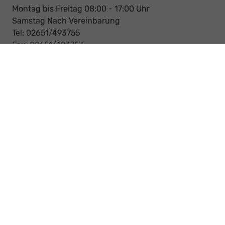
Montag bis Freitag 08:00 - 17:00 Uhr
Samstag Nach Vereinbarung
Tel: 02651/493755
Fax: 02651/493757
Notdienst/Abschleppdienst
24-Std. Notdienst
Tag und Nacht
Tel: 0177 / 6777545