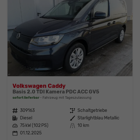
Volkswagen Caddy
Basis 2.0 TDI Kamera PDC ACC GV5
sofort lieferbar
Fahrzeug mit Tageszulassung
Fahrzeugnr.
309163
Getriebe
Schaltgetriebe
Kraftstoff
Diesel
Außenfarbe
Starlightblau Metallic
Leistung
75 kW (102 PS)
Kilometerstand
10 km
01.12.2025