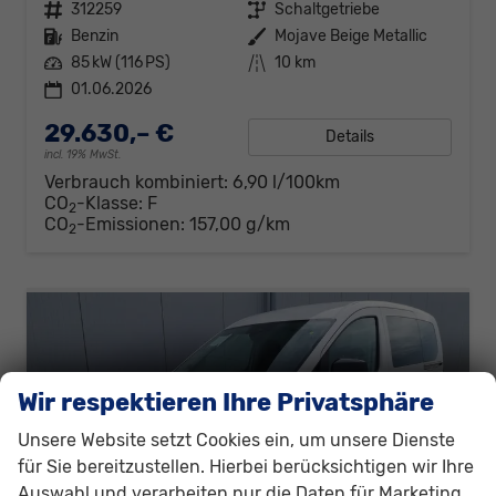
Fahrzeugnr.
312259
Getriebe
Schaltgetriebe
Kraftstoff
Benzin
Außenfarbe
Mojave Beige Metallic
Leistung
85 kW (116 PS)
Kilometerstand
10 km
01.06.2026
29.630,– €
Details
incl. 19% MwSt.
Verbrauch kombiniert:
6,90 l/100km
CO
-Klasse:
F
2
CO
-Emissionen:
157,00 g/km
2
Wir respektieren Ihre Privatsphäre
Unsere Website setzt Cookies ein, um unsere Dienste
für Sie bereitzustellen. Hierbei berücksichtigen wir Ihre
Auswahl und verarbeiten nur die Daten für Marketing,