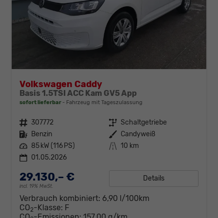
Volkswagen Caddy
Basis 1.5TSI ACC Kam GV5 App
sofort lieferbar
Fahrzeug mit Tageszulassung
Fahrzeugnr.
307772
Getriebe
Schaltgetriebe
Kraftstoff
Benzin
Außenfarbe
Candyweiß
Leistung
85 kW (116 PS)
Kilometerstand
10 km
01.05.2026
29.130,– €
Details
incl. 19% MwSt.
Verbrauch kombiniert:
6,90 l/100km
CO
-Klasse:
F
2
CO
-Emissionen:
157,00 g/km