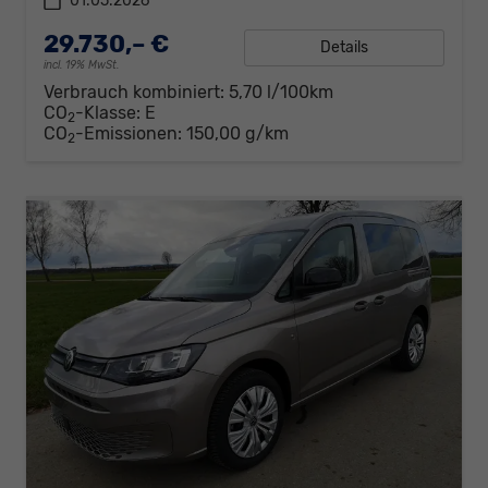
01.05.2026
29.730,– €
Details
incl. 19% MwSt.
Verbrauch kombiniert:
5,70 l/100km
CO
-Klasse:
E
2
CO
-Emissionen:
150,00 g/km
2