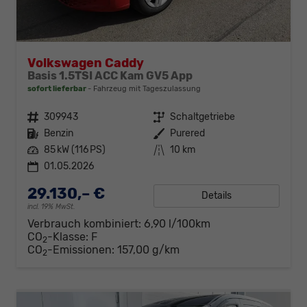
Volkswagen Caddy
Basis 1.5TSI ACC Kam GV5 App
sofort lieferbar
Fahrzeug mit Tageszulassung
Fahrzeugnr.
309943
Getriebe
Schaltgetriebe
Kraftstoff
Benzin
Außenfarbe
Purered
Leistung
85 kW (116 PS)
Kilometerstand
10 km
01.05.2026
29.130,– €
Details
incl. 19% MwSt.
Verbrauch kombiniert:
6,90 l/100km
CO
-Klasse:
F
2
CO
-Emissionen:
157,00 g/km
2