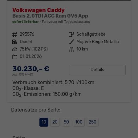
Volkswagen Caddy
Basis 2.0TDI ACC Kam GV5 App
sofort lieferbar
Fahrzeug mit Tageszulassung
Fahrzeugnr.
295576
Getriebe
Schaltgetriebe
Kraftstoff
Diesel
Außenfarbe
Mojave Beige Metallic
Leistung
75 kW (102 PS)
Kilometerstand
10 km
01.01.2026
30.230,– €
Details
incl. 19% MwSt.
Verbrauch kombiniert:
5,70 l/100km
CO
-Klasse:
E
2
CO
-Emissionen:
150,00 g/km
2
Datensätze pro Seite:
10
20
50
100
250