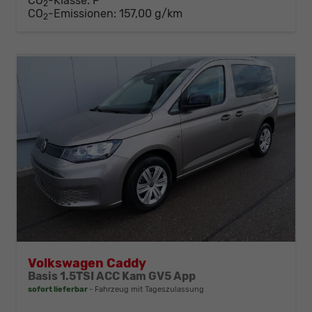
CO
-Klasse:
F
2
CO
-Emissionen:
157,00 g/km
2
Volkswagen Caddy
Basis 1.5TSI ACC Kam GV5 App
sofort lieferbar
Fahrzeug mit Tageszulassung