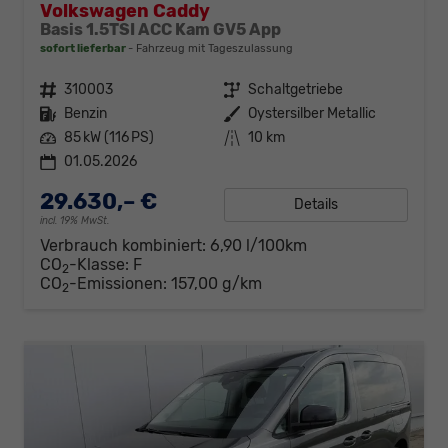
Volkswagen Caddy
Basis 1.5TSI ACC Kam GV5 App
sofort lieferbar
Fahrzeug mit Tageszulassung
Fahrzeugnr.
310003
Getriebe
Schaltgetriebe
Kraftstoff
Benzin
Außenfarbe
Oystersilber Metallic
Leistung
85 kW (116 PS)
Kilometerstand
10 km
01.05.2026
29.630,– €
Details
incl. 19% MwSt.
Verbrauch kombiniert:
6,90 l/100km
CO
-Klasse:
F
2
CO
-Emissionen:
157,00 g/km
2