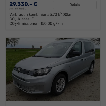
29.330,– €
Details
incl. 19% MwSt.
Verbrauch kombiniert:
5,70 l/100km
CO
-Klasse:
E
2
CO
-Emissionen:
150,00 g/km
2