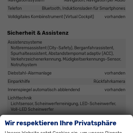
Navigationssystem
Navigation, Navigation per Audio
Telefon
Bluetooth, Induktionsladen für Smartphones
Volldigitales Kombiinstrument (Virtual Cockpit)
vorhanden
Sicherheit & Assistenz
Assistenzsysteme
Notbremsassistent (City-Safety), Berganfahrassistent,
Spurhalteassistent, Abstandstempomat adaptiv (ACC),
Verkehrzeichenerkennung, Müdigkeitserkennungs-Sensor,
Notrufsystem
Diebstahl-Alarmanlage
vorhanden
Einparkhilfe
Rückfahrkamera
Innenspiegel automatisch abblendend
vorhanden
Lichttechnik
Lichtsensor, Scheinwerferreinigung, LED-Scheinwerfer,
Voll-LED Scheinwerfer
Zentralverriegelung
Zentralverriegelung
Wir respektieren Ihre Privatsphäre