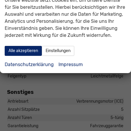
Unsere Website setzt Cookies ein, um unsere Dienste
Außen
für Sie bereitzustellen. Hierbei berücksichtigen wir Ihre
Anhängerkupplung
Anhängerkupplung-Vorbereitung
Auswahl und verarbeiten nur die Daten für Marketing,
Außenspiegel
Außenspiegel elektrisch anklappbar
Analytics und Personalisierung, für die Sie uns Ihr
Dachreling
vorhanden
Einverständnis geben. Sie können Ihre Einwilligung
jederzeit mit Wirkung für die Zukunft widerrufen.
Räder & Technik
Alle akzeptieren
Einstellungen
Antriebsachse
Frontantrieb
Bremsen
Elektronische Parkbremse
Datenschutzerklärung
Impressum
Fahrwerk- und Regelungssysteme
Reifendruckkontrolle
Felgentyp
Leichtmetallfelge
Sonstiges
Antriebsart
Verbrennungsmotor (ICE)
Anzahl Sitzplätze
5
Anzahl Türen
5-türig
Garantieleistung
Fahrzeuggarantie