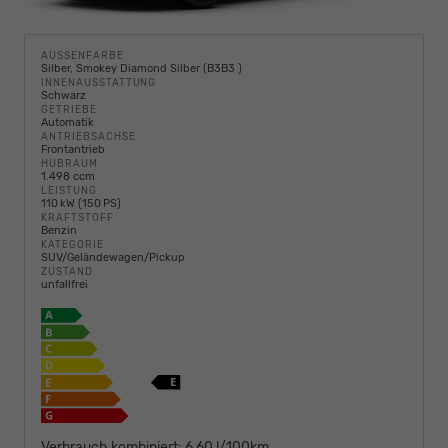
AUSSENFARBE
Silber, Smokey Diamond Silber (B3B3 )
INNENAUSSTATTUNG
Schwarz
GETRIEBE
Automatik
ANTRIEBSACHSE
Frontantrieb
HUBRAUM
1.498 ccm
LEISTUNG
110 kW (150 PS)
KRAFTSTOFF
Benzin
KATEGORIE
SUV/Geländewagen/Pickup
ZUSTAND
unfallfrei
Verbrauch kombiniert:
6,60 l/100km