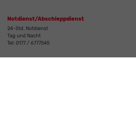
Notdienst/Abschleppdienst
24-Std. Notdienst
Tag und Nacht
Tel: 0177 / 6777545