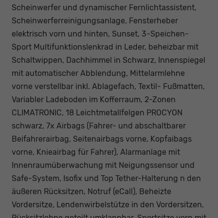
Scheinwerfer und dynamischer Fernlichtassistent,
Scheinwerferreinigungsanlage, Fensterheber
elektrisch vorn und hinten, Sunset, 3-Speichen-
Sport Multifunktionslenkrad in Leder, beheizbar mit
Schaltwippen, Dachhimmel in Schwarz, Innenspiegel
mit automatischer Abblendung, Mittelarmlehne
vorne verstellbar inkl. Ablagefach, Textil- Fußmatten,
Variabler Ladeboden im Kofferraum, 2-Zonen
CLIMATRONIC, 18 Leichtmetallfelgen PROCYON
schwarz, 7x Airbags (Fahrer- und abschaltbarer
Beifahrerairbag, Seitenairbags vorne, Kopfaibags
vorne, Knieairbag für Fahrer), Alarmanlage mit
Innenraumüberwachung mit Neigungssensor und
Safe-System, Isofix und Top Tether-Halterung n den
äußeren Rücksitzen, Notruf (eCall), Beheizte
Vordersitze, Lendenwirbelstütze in den Vordersitzen,
Rücksitzlehne geteilt umklappbar, Sportsitze vorn mit