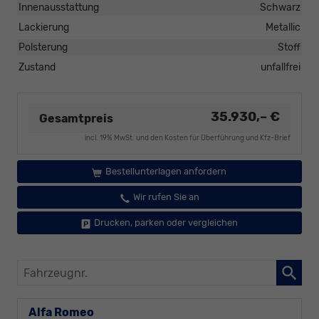
Innenausstattung
Schwarz
Lackierung
Metallic
Polsterung
Stoff
Zustand
unfallfrei
35.930,– €
Gesamtpreis
incl. 19% MwSt. und den Kosten für Überführung und Kfz-Brief
Bestellunterlagen anfordern
Wir rufen Sie an
Drucken, parken oder vergleichen
Fahrzeugnr.
Alfa Romeo