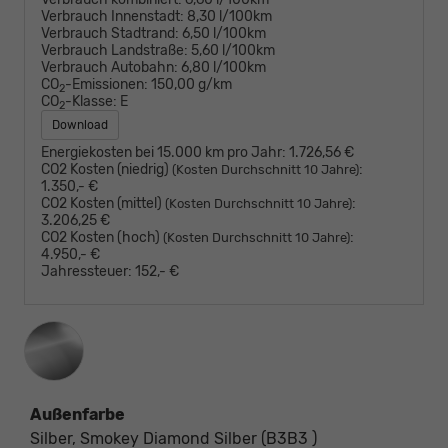
Verbrauch Innenstadt:
8,30 l/100km
Verbrauch Stadtrand:
6,50 l/100km
Verbrauch Landstraße:
5,60 l/100km
Verbrauch Autobahn:
6,80 l/100km
CO
-Emissionen:
150,00 g/km
2
CO
-Klasse:
E
2
Download
Energiekosten bei 15.000 km pro Jahr:
1.726,56 €
CO2 Kosten (niedrig)
:
(Kosten Durchschnitt 10 Jahre)
1.350,- €
CO2 Kosten (mittel)
:
(Kosten Durchschnitt 10 Jahre)
3.206,25 €
CO2 Kosten (hoch)
:
(Kosten Durchschnitt 10 Jahre)
4.950,- €
Jahressteuer:
152,- €
Außenfarbe
Silber, Smokey Diamond Silber (B3B3 )