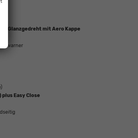
t
zit Glanzgedreht mit Aero Kappe
iegswarner
)
) plus Easy Close
dseitig