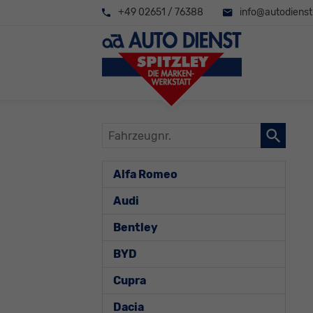
+49 02651 / 76388
info@autodienst-
Fahrzeugnr.
Alfa Romeo
Audi
Bentley
BYD
Cupra
Dacia