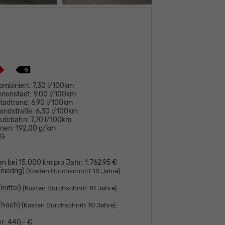
ombiniert:
7,30 l/100km
nnenstadt:
9,00 l/100km
tadtrand:
6,90 l/100km
andstraße:
6,30 l/100km
Autobahn:
7,70 l/100km
onen:
192,00 g/km
G
en bei 15.000 km pro Jahr:
1.762,95 €
niedrig)
:
(Kosten Durchschnitt 10 Jahre)
mittel)
:
(Kosten Durchschnitt 10 Jahre)
 (hoch)
:
(Kosten Durchschnitt 10 Jahre)
r:
440,- €