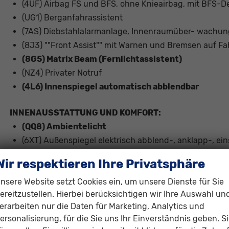
(4UF) Airbag FS und BFS, ohne Knieairbag, mit BFS-D
(UG1) Berganfahrassistent
(7AS) Diebstahlalarmanlage, Innenraumüber- wachu
(8J3) ""Front Assist"" mit Warnen und Bremsen auf F
(8G5) Matrix Beam (Fernlichtassistent)
(NZ4) Privater Notruf
(4L6) Innenspiegel automatisch abblendbar
INNENAUSSTATTUNG UND KOMFORT:
(QQ8) Ambientelicht
(6XT) Außenspiegel elektrisch abblend-, anklapp-, ein
(N0L) Sitzbezüge in Stoff
Wir respektieren Ihre Privatsphäre
(3A2) Kindersitzverankerung für Kindersitzsystem I-Si
nsere Website setzt Cookies ein, um unsere Dienste für Sie
Kindersitzverankerung vorn BF-Seite
ereitzustellen. Hierbei berücksichtigen wir Ihre Auswahl un
(3KP) plus 2 Sitze in 3. Sitzreihe = 7 Sitzer
erarbeiten nur die Daten für Marketing, Analytics und
(2PE) Ledersportmultifunktionslenkrad mit Tiptronic
ersonalisierung, für die Sie uns Ihr Einverständnis geben. S
(9I5) Tagesfahrlicht mit Assistenzfahrlicht u.Coming