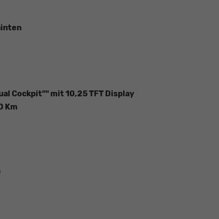
hinten
al Cockpit"" mit 10,25 TFT Display
00 Km
)