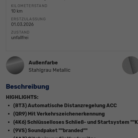
KILOMETERSTAND
10 km
ERSTZULASSUNG
01.03.2026
ZUSTAND
unfallfrei
Innen
Außenfarbe
Stahlgrau Metallic
Beschreibung
HIGHLIGHTS:
(8T3) Automatische Distanzregelung ACC
(QR9) Mit Verkehrszeichenerkennung
(4K6) Schlüsselloses Schließ- und Startsystem ""
(9VS) Soundpaket ""branded""