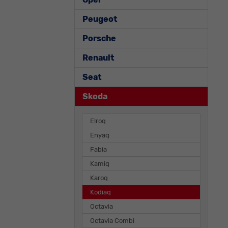
Peugeot
Porsche
Renault
Seat
Skoda
Elroq
Enyaq
Fabia
Kamiq
Karoq
Kodiaq
Octavia
Octavia Combi