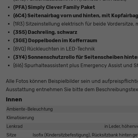
(PFA) Simply Clever Family Paket
(6C4) Seitenairbag vorn und hinten, mit Kopfairbag
(1R3) Sitzeinstellung elektrisch für beide Vordersitze
(3S5) Dachreling, schwarz
(3GE) Doppelboden im Kofferraum
(8VQ) Rückleuchten in LED-Technik
(3Y4) Sonnenschutzrollo für Seitenscheiben hinte
(6I6) Spurhalteassistent plus Emergency Assist und S
Alle Fotos können Beispielbilder sein und aufpreispflicht
Ausstattung entnehmen Sie bitte dem Beschreibungstex
Innen
Ambiente-Beleuchtung
Klimatisierung
Lenkrad
in Leder, höhenve
Sitze
Isofix (Kindersitzbefestigung), Rücksitzbank hinten gete