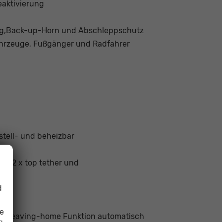
eaktivierung
ng,Back-up-Horn und Abschleppschutz
ahrzeuge, Fußgänger und Radfahrer
stell- und beheizbar
ze, 2 x top tether und
d
ie
- u. Leaving-home Funktion automatisch