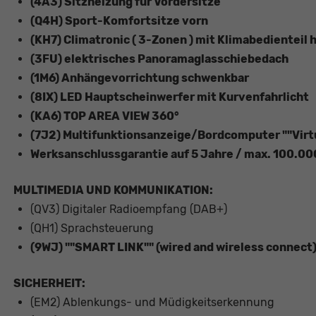
(4A3) Sitzheizung für Vordersitze
(Q4H) Sport-Komfortsitze vorn
(KH7) Climatronic ( 3-Zonen ) mit Klimabedienteil 
(3FU) elektrisches Panoramaglasschiebedach
(1M6) Anhängevorrichtung schwenkbar
(8IX) LED Hauptscheinwerfer mit Kurvenfahrlicht
(KA6) TOP AREA VIEW 360°
(7J2) Multifunktionsanzeige/Bordcomputer ""Virtu
Werksanschlussgarantie auf 5 Jahre / max. 100.0
MULTIMEDIA UND KOMMUNIKATION:
(QV3) Digitaler Radioempfang (DAB+)
(QH1) Sprachsteuerung
(9WJ) ""SMART LINK"" (wired and wireless connect
SICHERHEIT:
(EM2) Ablenkungs- und Müdigkeitserkennung