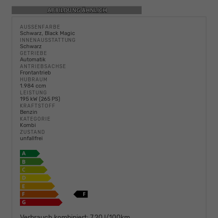
AUSSENFARBE
Schwarz, Black Magic
INNENAUSSTATTUNG
Schwarz
GETRIEBE
Automatik
ANTRIEBSACHSE
Frontantrieb
HUBRAUM
1.984 ccm
LEISTUNG
195 kW (265 PS)
KRAFTSTOFF
Benzin
KATEGORIE
Kombi
ZUSTAND
unfallfrei
Verbrauch kombiniert:
7,20 l/100km