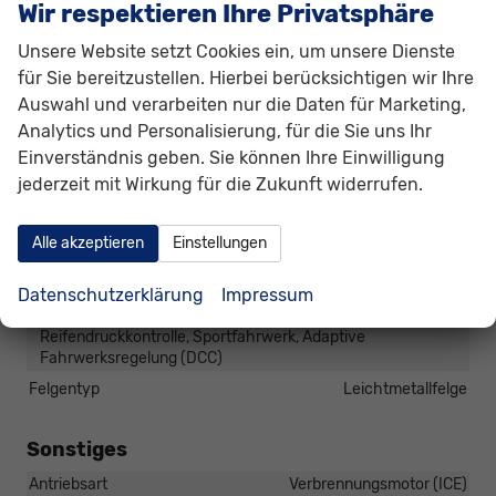
Anhängerkupplung
Schwenkbar
Wir respektieren Ihre Privatsphäre
Dachreling
vorhanden
Unsere Website setzt Cookies ein, um unsere Dienste
Gepäckraum-/Heckklappe
für Sie bereitzustellen. Hierbei berücksichtigen wir Ihre
Elektrische Heckklappe, Gepäckraumklappe automatisch
Auswahl und verarbeiten nur die Daten für Marketing,
betätigt
Analytics und Personalisierung, für die Sie uns Ihr
Scheiben, Verglasung
Frontscheibe beheizbar
Einverständnis geben. Sie können Ihre Einwilligung
jederzeit mit Wirkung für die Zukunft widerrufen.
Räder & Technik
Antriebsachse
Frontantrieb
Alle akzeptieren
Einstellungen
Bremsen
Elektronische Parkbremse
Datenschutzerklärung
Impressum
Fahrwerk- und Regelungssysteme
Elektronisches Stabilitäts-Programm (ESP),
Reifendruckkontrolle, Sportfahrwerk, Adaptive
Fahrwerksregelung (DCC)
Felgentyp
Leichtmetallfelge
Sonstiges
Antriebsart
Verbrennungsmotor (ICE)