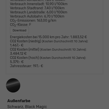
Verbrauch Innenstadt:
10,90 l/100km
Verbrauch Stadtrand:
7,40 l/100km
Verbrauch Landstraße:
6,00 l/100km
Verbrauch Autobahn:
6,70 l/100km
CO
-Emissionen:
163,00 g/km
2
CO
-Klasse:
F
2
Download
Energiekosten bei 15.000 km pro Jahr:
1.883,52 €
CO2 Kosten (niedrig)
:
(Kosten Durchschnitt 10 Jahre)
1.467,- €
CO2 Kosten (mittel)
:
(Kosten Durchschnitt 10 Jahre)
3.484,12 €
CO2 Kosten (hoch)
:
(Kosten Durchschnitt 10 Jahre)
5.379,- €
Jahressteuer:
197,- €
Außenfarbe
Schwarz, Black Magic