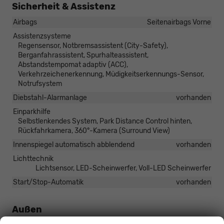
Sicherheit & Assistenz
Airbags
Seitenairbags Vorne
Assistenzsysteme
Regensensor, Notbremsassistent (City-Safety),
Berganfahrassistent, Spurhalteassistent,
Abstandstempomat adaptiv (ACC),
Verkehrzeichenerkennung, Müdigkeitserkennungs-Sensor,
Notrufsystem
Diebstahl-Alarmanlage
vorhanden
Einparkhilfe
Selbstlenkendes System, Park Distance Control hinten,
Rückfahrkamera, 360°-Kamera (Surround View)
Innenspiegel automatisch abblendend
vorhanden
Lichttechnik
Lichtsensor, LED-Scheinwerfer, Voll-LED Scheinwerfer
Start/Stop-Automatik
vorhanden
Außen