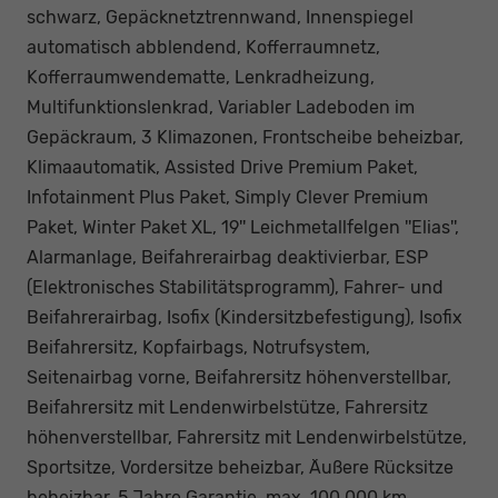
schwarz, Gepäcknetztrennwand, Innenspiegel
automatisch abblendend, Kofferraumnetz,
Kofferraumwendematte, Lenkradheizung,
Multifunktionslenkrad, Variabler Ladeboden im
Gepäckraum, 3 Klimazonen, Frontscheibe beheizbar,
Klimaautomatik, Assisted Drive Premium Paket,
Infotainment Plus Paket, Simply Clever Premium
Paket, Winter Paket XL, 19'' Leichmetallfelgen ''Elias'',
Alarmanlage, Beifahrerairbag deaktivierbar, ESP
(Elektronisches Stabilitätsprogramm), Fahrer- und
Beifahrerairbag, Isofix (Kindersitzbefestigung), Isofix
Beifahrersitz, Kopfairbags, Notrufsystem,
Seitenairbag vorne, Beifahrersitz höhenverstellbar,
Beifahrersitz mit Lendenwirbelstütze, Fahrersitz
höhenverstellbar, Fahrersitz mit Lendenwirbelstütze,
Sportsitze, Vordersitze beheizbar, Äußere Rücksitze
beheizbar, 5 Jahre Garantie, max. 100.000 km,