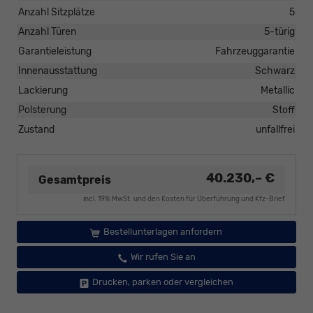
Anzahl Sitzplätze
5
Anzahl Türen
5-türig
Garantieleistung
Fahrzeuggarantie
Innenausstattung
Schwarz
Lackierung
Metallic
Polsterung
Stoff
Zustand
unfallfrei
40.230,– €
Gesamtpreis
incl. 19% MwSt. und den Kosten für Überführung und Kfz-Brief
Bestellunterlagen anfordern
Wir rufen Sie an
Drucken, parken oder vergleichen