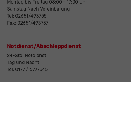
Montag bis Freitag 08:00 - 17:00 Uhr
Samstag Nach Vereinbarung
Tel: 02651/493755
Fax: 02651/493757
Notdienst/Abschleppdienst
24-Std. Notdienst
Tag und Nacht
Tel: 0177 / 6777545