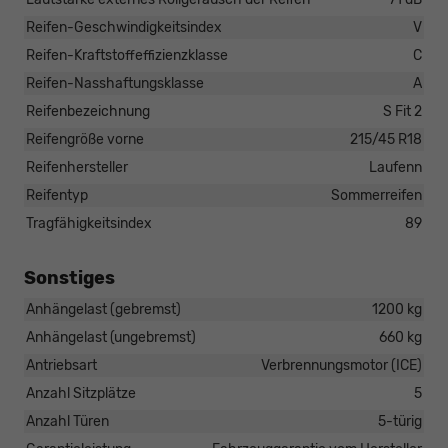
Reifen-Geschwindigkeitsindex
V
Reifen-Kraftstoffeffizienzklasse
C
Reifen-Nasshaftungsklasse
A
Reifenbezeichnung
S Fit 2
Reifengröße vorne
215/45 R18
Reifenhersteller
Laufenn
Reifentyp
Sommerreifen
Tragfähigkeitsindex
89
Sonstiges
Anhängelast (gebremst)
1200 kg
Anhängelast (ungebremst)
660 kg
Antriebsart
Verbrennungsmotor (ICE)
Anzahl Sitzplätze
5
Anzahl Türen
5-türig