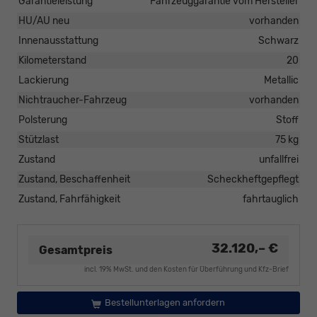
Garantieleistung
Fahrzeuggarantie vom Hersteller
HU/AU neu
vorhanden
Innenausstattung
Schwarz
Kilometerstand
20
Lackierung
Metallic
Nichtraucher-Fahrzeug
vorhanden
Polsterung
Stoff
Stützlast
75 kg
Zustand
unfallfrei
Zustand, Beschaffenheit
Scheckheftgepflegt
Zustand, Fahrfähigkeit
fahrtauglich
32.120,– €
Gesamtpreis
incl. 19% MwSt. und den Kosten für Überführung und Kfz-Brief
Bestellunterlagen anfordern