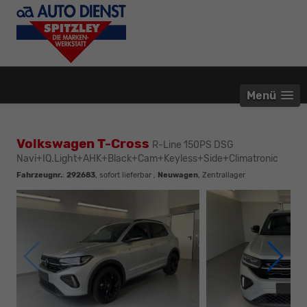
Menü
Volkswagen T-Cross
R-Line 150PS DSG
Navi+IQ.Light+AHK+Black+Cam+Keyless+Side+Climatronic
Fahrzeugnr.
:
292683
,
sofort lieferbar
,
Neuwagen
, Zentrallager