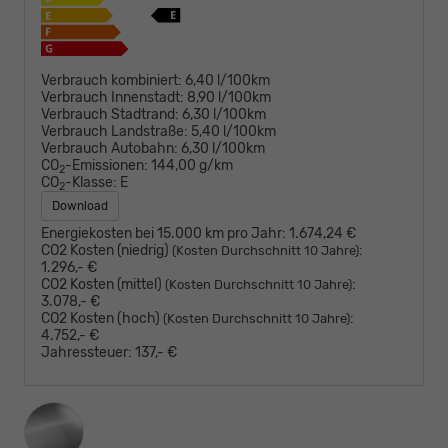
Verbrauch kombiniert:
6,40 l/100km
Verbrauch Innenstadt:
8,90 l/100km
Verbrauch Stadtrand:
6,30 l/100km
Verbrauch Landstraße:
5,40 l/100km
Verbrauch Autobahn:
6,30 l/100km
CO
-Emissionen:
144,00 g/km
2
CO
-Klasse:
E
2
Download
Energiekosten bei 15.000 km pro Jahr:
1.674,24 €
CO2 Kosten (niedrig)
:
(Kosten Durchschnitt 10 Jahre)
1.296,- €
CO2 Kosten (mittel)
:
(Kosten Durchschnitt 10 Jahre)
3.078,- €
CO2 Kosten (hoch)
:
(Kosten Durchschnitt 10 Jahre)
4.752,- €
Jahressteuer:
137,- €