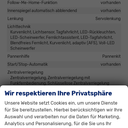
Follow-Me-Home-Funktion
vorhanden
Innenspiegel automatisch abblendend
vorhanden
Lenkung
Servolenkung
Lichttechnik
Kurvenlicht, Lichtsensor, Tagfahrlicht, LED-Rückleuchten,
LED-Scheinwerfer, Fernlichtassistent, LED-Tagfahrlicht,
Blendfreies Fernlicht, Kurvenlicht, adaptiv (AFS), Voll-LED
Scheinwerfer
Pannenhilfe
Pannenkit
Start/Stop-Automatik
vorhanden
Zentralverriegelung
Zentralverriegelung, Zentralverriegelung mit
Funkfernbedienung, Schlüssellose Zentralverriegelung
(Keyless Go)
Wir respektieren Ihre Privatsphäre
Unsere Website setzt Cookies ein, um unsere Dienste
Außen
für Sie bereitzustellen. Hierbei berücksichtigen wir Ihre
Anhängerkupplung
Abnehmbar
Auswahl und verarbeiten nur die Daten für Marketing,
Außenspiegel
Analytics und Personalisierung, für die Sie uns Ihr
Außenspiegel elektrisch anklappbar, Außenspiegel beheizbar,