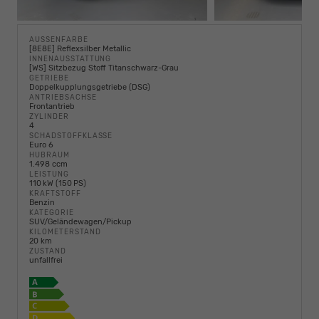
AUSSENFARBE
[8E8E] Reflexsilber Metallic
INNENAUSSTATTUNG
[WS] Sitzbezug Stoff Titanschwarz-Grau
GETRIEBE
Doppelkupplungsgetriebe (DSG)
ANTRIEBSACHSE
Frontantrieb
ZYLINDER
4
SCHADSTOFFKLASSE
Euro 6
HUBRAUM
1.498 ccm
LEISTUNG
110 kW (150 PS)
KRAFTSTOFF
Benzin
KATEGORIE
SUV/Geländewagen/Pickup
KILOMETERSTAND
20 km
ZUSTAND
unfallfrei