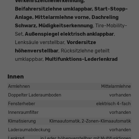
Verkehrszeichenerkennung,
Beifahrersitzlehne umklappbar, Start-Stopp-
Anlage, Mittelarmlehne vorne, Dachreling
Schwarz, Müdigkeitserkennung
, Tire-Mobility-
Set,
Außenspiegel elektrisch anklappbar
,
Lenksäule verstellbar,
Vordersitze
höhenverstellbar
, Rücksitzlehne geteilt
umklappbar,
Multifunktions-Lederlenkrad
Innen
Armlehnen
Mittelarmlehne
Doppelter Laderaumboden
vorhanden
Fensterheber
elektrisch 4-fach
Innenraumfilter
vorhanden
Klimatisierung
Klimaautomatik, 2-Zonen-Klimaautomatik
Laderaumabdeckung
vorhanden
Lenkrad
in Leder, höhenverstellbar, mit Multifunktionen