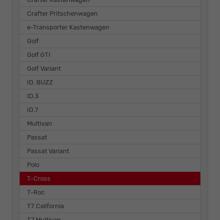
Crafter Pritschenwagen
e-Transporter Kastenwagen
Golf
Golf GTI
Golf Variant
ID. BUZZ
ID.3
ID.7
Multivan
Passat
Passat Variant
Polo
T-Cross
T-Roc
T7 California
T7 Multivan