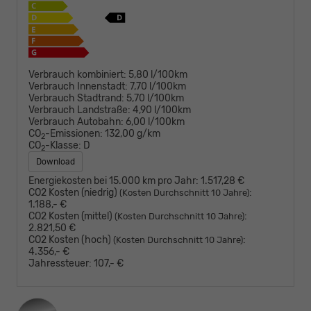
Verbrauch kombiniert:
5,80 l/100km
Verbrauch Innenstadt:
7,70 l/100km
Verbrauch Stadtrand:
5,70 l/100km
Verbrauch Landstraße:
4,90 l/100km
Verbrauch Autobahn:
6,00 l/100km
CO
-Emissionen:
132,00 g/km
2
CO
-Klasse:
D
2
Download
Energiekosten bei 15.000 km pro Jahr:
1.517,28 €
CO2 Kosten (niedrig)
:
(Kosten Durchschnitt 10 Jahre)
1.188,- €
CO2 Kosten (mittel)
:
(Kosten Durchschnitt 10 Jahre)
2.821,50 €
CO2 Kosten (hoch)
:
(Kosten Durchschnitt 10 Jahre)
4.356,- €
Jahressteuer:
107,- €