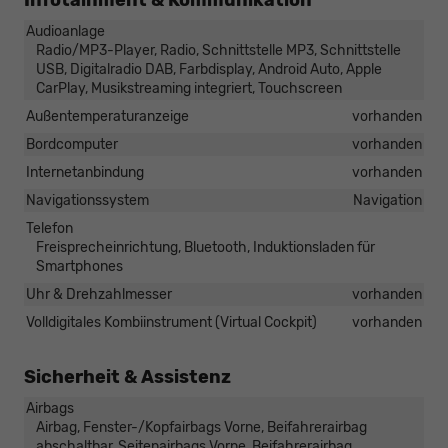
Infotainment & Kommunikation
Audioanlage
Radio/MP3-Player, Radio, Schnittstelle MP3, Schnittstelle
USB, Digitalradio DAB, Farbdisplay, Android Auto, Apple
CarPlay, Musikstreaming integriert, Touchscreen
Außentemperaturanzeige
vorhanden
Bordcomputer
vorhanden
Internetanbindung
vorhanden
Navigationssystem
Navigation
Telefon
Freisprecheinrichtung, Bluetooth, Induktionsladen für
Smartphones
Uhr & Drehzahlmesser
vorhanden
Volldigitales Kombiinstrument (Virtual Cockpit)
vorhanden
Sicherheit & Assistenz
Airbags
Airbag, Fenster-/Kopfairbags Vorne, Beifahrerairbag
abschaltbar, Seitenairbags Vorne, Beifahrerairbag