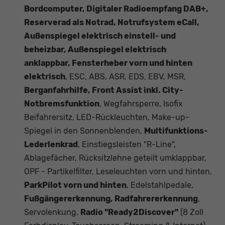
Bordcomputer, Digitaler Radioempfang DAB+,
Reserverad als Notrad, Notrufsystem eCall,
Außenspiegel elektrisch einstell- und
beheizbar, Außenspiegel elektrisch
anklappbar, Fensterheber vorn und hinten
elektrisch
, ESC, ABS, ASR, EDS, EBV, MSR,
Berganfahrhilfe, Front Assist inkl. City-
Notbremsfunktion
, Wegfahrsperre, Isofix
Beifahrersitz, LED-Rückleuchten, Make-up-
Spiegel in den Sonnenblenden,
Multifunktions-
Lederlenkrad
, Einstiegsleisten "R-Line",
Ablagefächer, Rücksitzlehne geteilt umklappbar,
OPF - Partikelfilter, Leseleuchten vorn und hinten,
ParkPilot vorn und hinten
, Edelstahlpedale,
Fußgängererkennung, Radfahrererkennung
,
Servolenkung,
Radio "Ready2Discover"
(8 Zoll