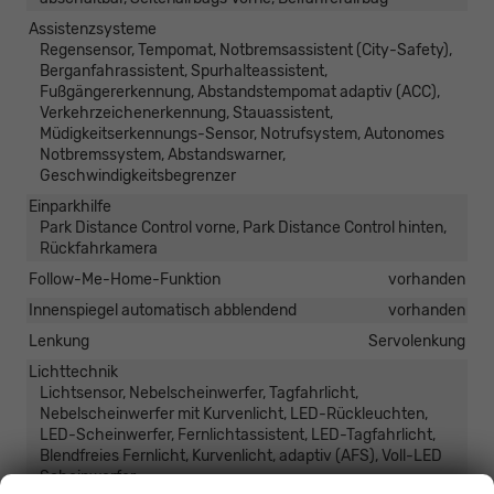
Assistenzsysteme
Regensensor, Tempomat, Notbremsassistent (City-Safety),
Berganfahrassistent, Spurhalteassistent,
Fußgängererkennung, Abstandstempomat adaptiv (ACC),
Verkehrzeichenerkennung, Stauassistent,
Müdigkeitserkennungs-Sensor, Notrufsystem, Autonomes
Notbremssystem, Abstandswarner,
Geschwindigkeitsbegrenzer
Einparkhilfe
Park Distance Control vorne, Park Distance Control hinten,
Rückfahrkamera
Follow-Me-Home-Funktion
vorhanden
Innenspiegel automatisch abblendend
vorhanden
Lenkung
Servolenkung
Lichttechnik
Lichtsensor, Nebelscheinwerfer, Tagfahrlicht,
Nebelscheinwerfer mit Kurvenlicht, LED-Rückleuchten,
LED-Scheinwerfer, Fernlichtassistent, LED-Tagfahrlicht,
Blendfreies Fernlicht, Kurvenlicht, adaptiv (AFS), Voll-LED
Scheinwerfer