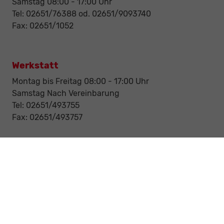
Samstag 08:00 - 17:00 Uhr
Tel: 02651/76388 od. 02651/9093740
Fax: 02651/1052
Werkstatt
Montag bis Freitag 08:00 - 17:00 Uhr
Samstag Nach Vereinbarung
Tel: 02651/493755
Fax: 02651/493757
Notdienst/Abschleppdienst
24-Std. Notdienst
Tag und Nacht
Tel: 0177 / 6777545