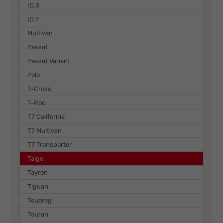
ID.3
ID.7
Multivan
Passat
Passat Variant
Polo
T-Cross
T-Roc
T7 California
T7 Multivan
T7 Transporter
Taigo
Tayron
Tiguan
Touareg
Touran