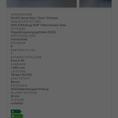
AUSSENFARBE
[6UA1] Ascot Grau / Dach Schwarz
INNENAUSSTATTUNG
[WS] Sitzbezug Stoff Titanschwarz-Grau
GETRIEBE
Doppelkupplungsgetriebe (DSG)
ANTRIEBSACHSE
Frontantrieb
ZYLINDER
4
PARTIKELFILTER
1
SCHADSTOFFKLASSE
Euro 6 AP
HUBRAUM
1.498 ccm
LEISTUNG
110 kW (150 PS)
KRAFTSTOFF
Benzin
KATEGORIE
SUV/Geländewagen/Pickup
KILOMETERSTAND
20 km
ZUSTAND
unfallfrei