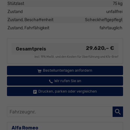
Stützlast
75 kg
Zustand
unfallfrei
Zustand, Beschaffenheit
Scheckheftgepflegt
Zustand, Fahrfähigkeit
fahrtauglich
29.620,– €
Gesamtpreis
incl. 19% MwSt. und den Kosten für Überführung und Kfz-Brief
Bestellunterlagen anfordern
Wir rufen Sie an
Drucken, parken oder vergleichen
Fahrzeugnr.
Alfa Romeo