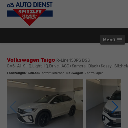
Menü
Volkswagen Taigo
R-Line 150PS DSG
GV5+AHK+IQ.Light+IQ.Drive+ACC+Kamera+Black+Kessy+Sitzhei
Fahrzeugnr.
:
300365
,
sofort lieferbar
,
Neuwagen
, Zentrallager