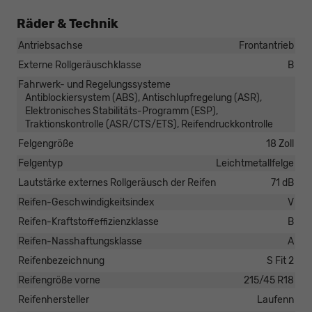
Räder & Technik
Antriebsachse
Frontantrieb
Externe Rollgeräuschklasse
B
Fahrwerk- und Regelungssysteme
Antiblockiersystem (ABS), Antischlupfregelung (ASR),
Elektronisches Stabilitäts-Programm (ESP),
Traktionskontrolle (ASR/CTS/ETS), Reifendruckkontrolle
Felgengröße
18 Zoll
Felgentyp
Leichtmetallfelge
Lautstärke externes Rollgeräusch der Reifen
71 dB
Reifen-Geschwindigkeitsindex
V
Reifen-Kraftstoffeffizienzklasse
B
Reifen-Nasshaftungsklasse
A
Reifenbezeichnung
S Fit 2
Reifengröße vorne
215/45 R18
Reifenhersteller
Laufenn