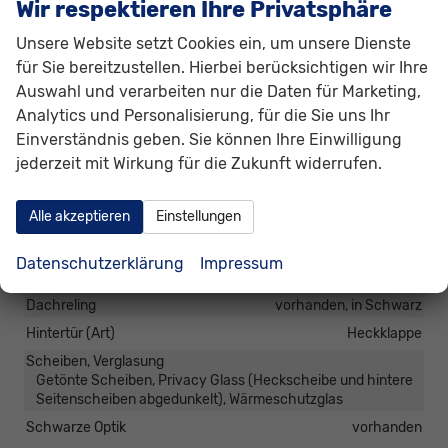
Wir respektieren Ihre Privatsphäre
Pannenhilfe
Notrad
Start/Stop-Automatik
vorhanden
Unsere Website setzt Cookies ein, um unsere Dienste
für Sie bereitzustellen. Hierbei berücksichtigen wir Ihre
Zentralverriegelung
Zentralverriegelung, Zentralverriegelung mit
Auswahl und verarbeiten nur die Daten für Marketing,
Funkfernbedienung, Schlüssellose Zentralverriegelung
Analytics und Personalisierung, für die Sie uns Ihr
(Keyless Go)
Einverständnis geben. Sie können Ihre Einwilligung
jederzeit mit Wirkung für die Zukunft widerrufen.
Außen
Anhängerkupplung
Abnehmbar
Alle akzeptieren
Einstellungen
Außenspiegel
Außenspiegel elektrisch anklappbar, Außenspiegel beheizbar,
Datenschutzerklärung
Impressum
Außenspiegel elektrisch verstellbar
Dachreling
vorhanden, in Schwarz
Hintertür (Art)
Heckklappe
Scheiben, Verglasung
Getönte Scheiben, Privacy Glass (Heckscheibe und hintere
Seitenscheiben abgedunkelt), Wärmeschutzglas
Schwarze Optik
vorhanden