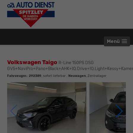
Menü
Volkswagen Taigo
R-Line 150PS DSG
GV5+NaviPro+Pano+Black+AHK+IQ.Drive+IQ.Light+Kessy+Kame
Fahrzeugnr.
:
292389
,
sofort lieferbar
,
Neuwagen
, Zentrallager