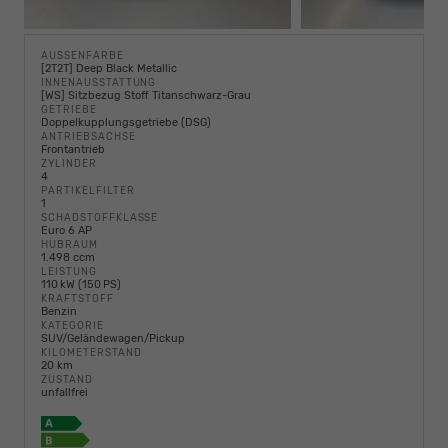
AUSSENFARBE
[2T2T] Deep Black Metallic
INNENAUSSTATTUNG
[WS] Sitzbezug Stoff Titanschwarz-Grau
GETRIEBE
Doppelkupplungsgetriebe (DSG)
ANTRIEBSACHSE
Frontantrieb
ZYLINDER
4
PARTIKELFILTER
1
SCHADSTOFFKLASSE
Euro 6 AP
HUBRAUM
1.498 ccm
LEISTUNG
110 kW (150 PS)
KRAFTSTOFF
Benzin
KATEGORIE
SUV/Geländewagen/Pickup
KILOMETERSTAND
20 km
ZUSTAND
unfallfrei