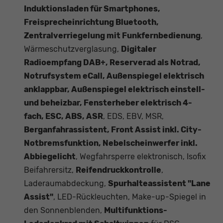
Induktionsladen für Smartphones,
Freisprecheinrichtung Bluetooth,
Zentralverriegelung mit Funkfernbedienung
,
Wärmeschutzverglasung,
Digitaler
Radioempfang DAB+, Reserverad als Notrad,
Notrufsystem eCall, Außenspiegel elektrisch
anklappbar, Außenspiegel elektrisch einstell-
und beheizbar, Fensterheber elektrisch 4-
fach, ESC, ABS, ASR
, EDS, EBV, MSR,
Berganfahrassistent, Front Assist inkl. City-
Notbremsfunktion, Nebelscheinwerfer inkl.
Abbiegelicht
, Wegfahrsperre elektronisch, Isofix
Beifahrersitz,
Reifendruckkontrolle
,
Laderaumabdeckung,
Spurhalteassistent "Lane
Assist"
, LED-Rückleuchten, Make-up-Spiegel in
den Sonnenblenden,
Multifunktions-