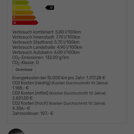
Verbrauch kombiniert:
5,80 l/100km
Verbrauch Innenstadt:
7,70 l/100km
Verbrauch Stadtrand:
5,70 l/100km
Verbrauch Landstraße:
4,90 l/100km
Verbrauch Autobahn:
6,00 l/100km
CO
-Emissionen:
132,00 g/km
2
CO
-Klasse:
D
2
Download
Energiekosten bei 15.000 km pro Jahr:
1.517,28 €
CO2 Kosten (niedrig)
:
(Kosten Durchschnitt 10 Jahre)
1.188,- €
CO2 Kosten (mittel)
:
(Kosten Durchschnitt 10 Jahre)
2.821,50 €
CO2 Kosten (hoch)
:
(Kosten Durchschnitt 10 Jahre)
4.356,- €
Jahressteuer:
107,- €