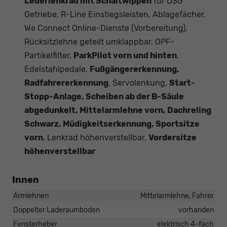
Lederlenkrad mit Schaltwippen
für DSG
Getriebe, R-Line Einstiegsleisten, Ablagefächer,
We Connect Online-Dienste (Vorbereitung),
Rücksitzlehne geteilt umklappbar, OPF-
Partikelfilter,
ParkPilot vorn und hinten
,
Edelstahlpedale,
Fußgängererkennung,
Radfahrererkennung
, Servolenkung,
Start-
Stopp-Anlage, Scheiben ab der B-Säule
abgedunkelt, Mittelarmlehne vorn, Dachreling
Schwarz, Müdigkeitserkennung, Sportsitze
vorn
, Lenkrad höhenverstellbar,
Vordersitze
höhenverstellbar
Innen
Armlehnen
Mittelarmlehne, Fahrer
Doppelter Laderaumboden
vorhanden
Fensterheber
elektrisch 4-fach