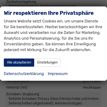
Zentralverriegelung
Zentralverriegelung, Zentralverriegelung mit
Funkfernbedienung, Schlüssellose Zentralverriegelung
Wir respektieren Ihre Privatsphäre
(Keyless Go)
Unsere Website setzt Cookies ein, um unsere Dienste
für Sie bereitzustellen. Hierbei berücksichtigen wir Ihre
Außen
Auswahl und verarbeiten nur die Daten für Marketing,
Anhängerkupplung
Abnehmbar
Analytics und Personalisierung, für die Sie uns Ihr
Außenspiegel
Einverständnis geben. Sie können Ihre Einwilligung
Außenspiegel elektrisch anklappbar, Außenspiegel beheizbar,
jederzeit mit Wirkung für die Zukunft widerrufen.
Außenspiegel elektrisch verstellbar
Dachausführung
Alle akzeptieren
Einstellungen
Panoramadach, Schiebe-Hebedach, Schiebe-Hebedach
aus Glas
Datenschutzerklärung
Impressum
Dachreling
vorhanden, in Schwarz
Herstellerpaket
Sport-Paket
Hintertür (Art)
Heckklappe
Scheiben, Verglasung
Getönte Scheiben, Privacy Glass (Heckscheibe und hintere
Seitenscheiben abgedunkelt), Wärmeschutzglas