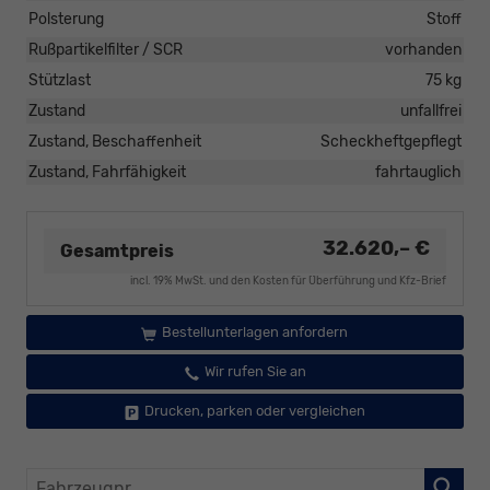
Polsterung
Stoff
Rußpartikelfilter / SCR
vorhanden
Stützlast
75 kg
Zustand
unfallfrei
Zustand, Beschaffenheit
Scheckheftgepflegt
Zustand, Fahrfähigkeit
fahrtauglich
32.620,– €
Gesamtpreis
incl. 19% MwSt. und den Kosten für Überführung und Kfz-Brief
Bestellunterlagen anfordern
Wir rufen Sie an
Drucken, parken oder vergleichen
Fahrzeugnr.