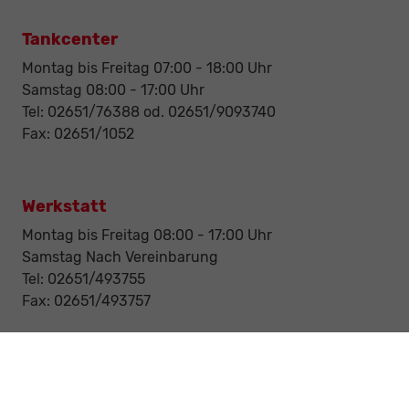
Tankcenter
Montag bis Freitag 07:00 - 18:00 Uhr
Samstag 08:00 - 17:00 Uhr
Tel: 02651/76388 od. 02651/9093740
Fax: 02651/1052
Werkstatt
Montag bis Freitag 08:00 - 17:00 Uhr
Samstag Nach Vereinbarung
Tel: 02651/493755
Fax: 02651/493757
Notdienst/Abschleppdienst
24-Std. Notdienst