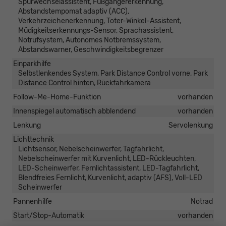
Spurwechselassistent, Fußgängererkennung,
Abstandstempomat adaptiv (ACC),
Verkehrzeichenerkennung, Toter-Winkel-Assistent,
Müdigkeitserkennungs-Sensor, Sprachassistent,
Notrufsystem, Autonomes Notbremssystem,
Abstandswarner, Geschwindigkeitsbegrenzer
Einparkhilfe
Selbstlenkendes System, Park Distance Control vorne, Park
Distance Control hinten, Rückfahrkamera
Follow-Me-Home-Funktion
vorhanden
Innenspiegel automatisch abblendend
vorhanden
Lenkung
Servolenkung
Lichttechnik
Lichtsensor, Nebelscheinwerfer, Tagfahrlicht,
Nebelscheinwerfer mit Kurvenlicht, LED-Rückleuchten,
LED-Scheinwerfer, Fernlichtassistent, LED-Tagfahrlicht,
Blendfreies Fernlicht, Kurvenlicht, adaptiv (AFS), Voll-LED
Scheinwerfer
Pannenhilfe
Notrad
Start/Stop-Automatik
vorhanden