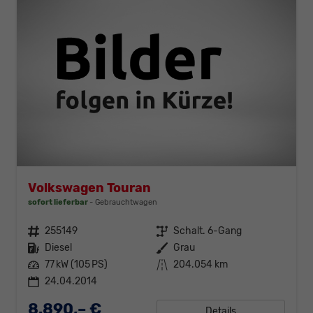
Volkswagen Touran
sofort lieferbar
Gebrauchtwagen
Fahrzeugnr.
255149
Getriebe
Schalt. 6-Gang
Kraftstoff
Diesel
Außenfarbe
Grau
Leistung
77 kW (105 PS)
Kilometerstand
204.054 km
24.04.2014
8.890,– €
Details