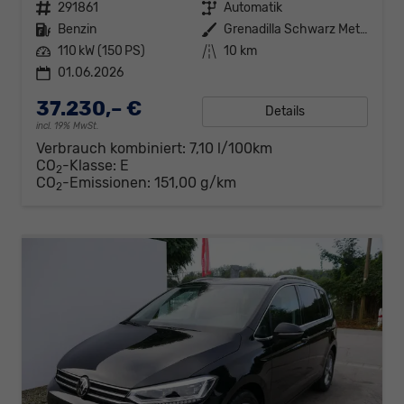
Fahrzeugnr.
291861
Getriebe
Automatik
Kraftstoff
Benzin
Außenfarbe
Grenadilla Schwarz Metallic
Leistung
110 kW (150 PS)
Kilometerstand
10 km
01.06.2026
37.230,– €
Details
incl. 19% MwSt.
Verbrauch kombiniert:
7,10 l/100km
CO
-Klasse:
E
2
CO
-Emissionen:
151,00 g/km
2