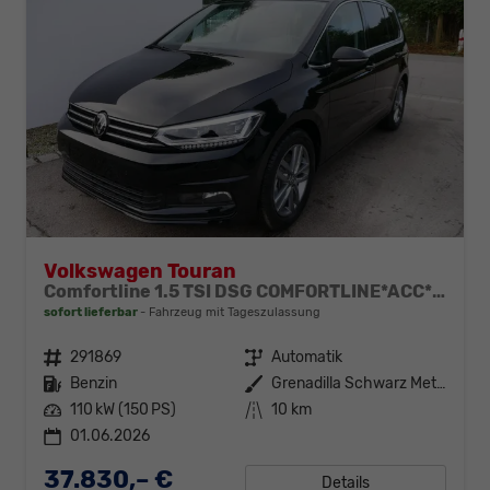
Volkswagen Touran
Comfortline 1.5 TSI DSG COMFORTLINE*ACC*LED*PDC*KAMERA*NAVI*SHZ* 7-SITZER 17-ZOLL
sofort lieferbar
Fahrzeug mit Tageszulassung
Fahrzeugnr.
291869
Getriebe
Automatik
Kraftstoff
Benzin
Außenfarbe
Grenadilla Schwarz Metallic
Leistung
110 kW (150 PS)
Kilometerstand
10 km
01.06.2026
37.830,– €
Details