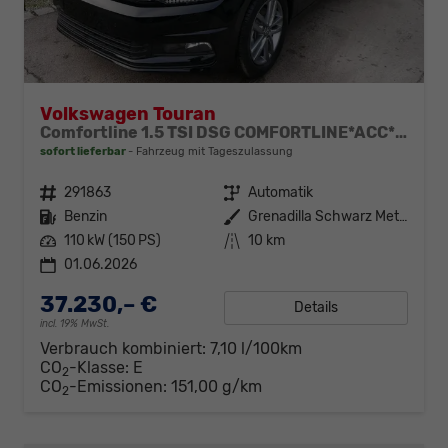
Volkswagen Touran
Comfortline 1.5 TSI DSG COMFORTLINE*ACC*LED*PDC*KAMERA*NAVI*SHZ* 7-SITZER 17-ZOLL
sofort lieferbar
Fahrzeug mit Tageszulassung
Fahrzeugnr.
291863
Getriebe
Automatik
Kraftstoff
Benzin
Außenfarbe
Grenadilla Schwarz Metallic
Leistung
110 kW (150 PS)
Kilometerstand
10 km
01.06.2026
37.230,– €
Details
incl. 19% MwSt.
Verbrauch kombiniert:
7,10 l/100km
CO
-Klasse:
E
2
CO
-Emissionen:
151,00 g/km
2