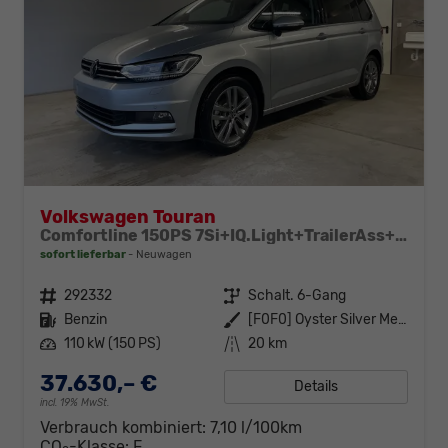
Volkswagen Touran
Comfortline 150PS 7Si+IQ.Light+TrailerAss+Cam+Navi+Kamera+Alarm+Kessy+App-Connect
sofort lieferbar
Neuwagen
Fahrzeugnr.
292332
Getriebe
Schalt. 6-Gang
Kraftstoff
Benzin
Außenfarbe
[F0F0] Oyster Silver Metallic
Leistung
110 kW (150 PS)
Kilometerstand
20 km
37.630,– €
Details
incl. 19% MwSt.
Verbrauch kombiniert:
7,10 l/100km
CO
-Klasse:
F