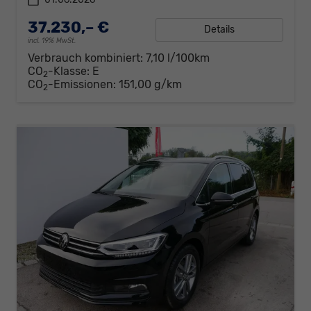
37.230,– €
Details
incl. 19% MwSt.
Verbrauch kombiniert:
7,10 l/100km
CO
-Klasse:
E
2
CO
-Emissionen:
151,00 g/km
2