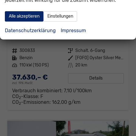
jederzeit mit Wirkung für die Zukunft widerrufen.
Alle akzeptieren
Einstellungen
Volkswagen Touran
Datenschutzerklärung
Impressum
Comfortline 150PS 7Si+IQ.Light+TrailerAss+Cam+Navi+Kamera+Alarm+Kessy+App-Connect
sofort lieferbar
Neuwagen
Fahrzeugnr.
300833
Getriebe
Schalt. 6-Gang
Kraftstoff
Benzin
Außenfarbe
[F0F0] Oyster Silver Metallic
Leistung
110 kW (150 PS)
Kilometerstand
20 km
37.630,– €
Details
incl. 19% MwSt.
Verbrauch kombiniert:
7,10 l/100km
CO
-Klasse:
F
2
CO
-Emissionen:
162,00 g/km
2