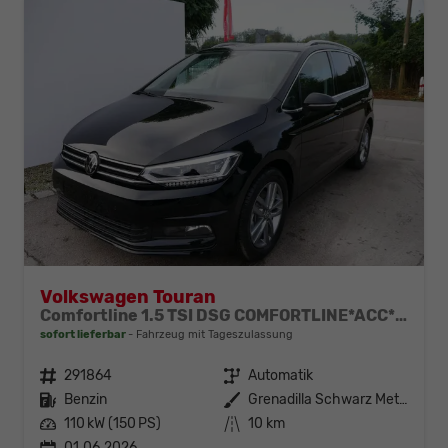
Volkswagen Touran
Comfortline 1.5 TSI DSG COMFORTLINE*ACC*LED*PDC*KAMERA*NAVI*SHZ* 7-SITZER 17-ZOLL
sofort lieferbar
Fahrzeug mit Tageszulassung
Fahrzeugnr.
291864
Getriebe
Automatik
Kraftstoff
Benzin
Außenfarbe
Grenadilla Schwarz Metallic
Leistung
110 kW (150 PS)
Kilometerstand
10 km
01.06.2026