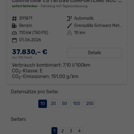
Comfortline 1.5 TSI DSG COMFORTLINE*ACC*LED*PDC*KAMERA*NAVI*SHZ* 7-SITZER 17-ZOLL
sofort lieferbar
Fahrzeug mit Tageszulassung
Fahrzeugnr.
291871
Getriebe
Automatik
Kraftstoff
Benzin
Außenfarbe
Grenadilla Schwarz Metallic
Leistung
110 kW (150 PS)
Kilometerstand
10 km
01.06.2026
37.830,– €
Details
incl. 19% MwSt.
Verbrauch kombiniert:
7,10 l/100km
CO
-Klasse:
E
2
CO
-Emissionen:
151,00 g/km
2
Datensätze pro Seite:
10
20
50
100
250
Seiten:
1
2
3
4