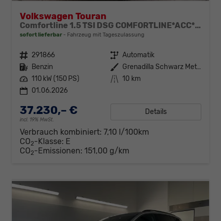
Volkswagen Touran
Comfortline 1.5 TSI DSG COMFORTLINE*ACC*LED*PDC*KAMERA*NAVI*SHZ* 7-SITZER 17-ZOLL
sofort lieferbar
Fahrzeug mit Tageszulassung
Fahrzeugnr.
291866
Getriebe
Automatik
Kraftstoff
Benzin
Außenfarbe
Grenadilla Schwarz Metallic
Leistung
110 kW (150 PS)
Kilometerstand
10 km
01.06.2026
37.230,– €
Details
incl. 19% MwSt.
Verbrauch kombiniert:
7,10 l/100km
CO
-Klasse:
E
2
CO
-Emissionen:
151,00 g/km
2