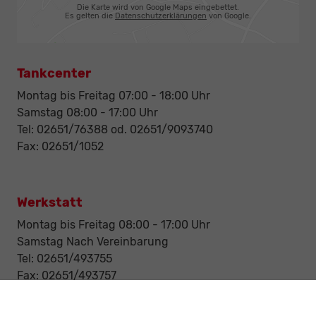
Die Karte wird von Google Maps eingebettet.
Es gelten die
Datenschutzerklärungen
von Google.
Tankcenter
Montag bis Freitag 07:00 - 18:00 Uhr
Samstag 08:00 - 17:00 Uhr
Tel: 02651/76388 od. 02651/9093740
Fax: 02651/1052
Werkstatt
Montag bis Freitag 08:00 - 17:00 Uhr
Samstag Nach Vereinbarung
Tel: 02651/493755
Fax: 02651/493757