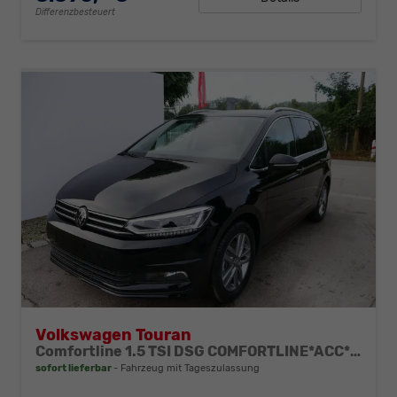
Differenzbesteuert
Volkswagen Touran
Comfortline 1.5 TSI DSG COMFORTLINE*ACC*LED*PDC*KAMERA*NAVI*SHZ* 7-SITZER 17-ZOLL
sofort lieferbar
Fahrzeug mit Tageszulassung