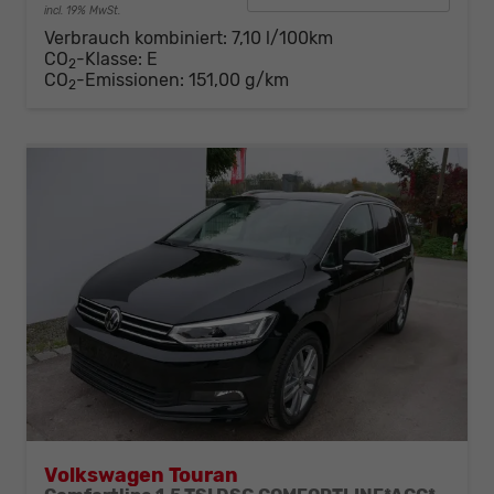
incl. 19% MwSt.
Verbrauch kombiniert:
7,10 l/100km
CO
-Klasse:
E
2
CO
-Emissionen:
151,00 g/km
2
Volkswagen Touran