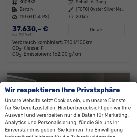
Fahrzeugnr.
300832
Getriebe
Schalt. 6-Gang
Kraftstoff
Benzin
Außenfarbe
[F0F0] Oyster Silver Metallic
Leistung
110 kW (150 PS)
Kilometerstand
20 km
37.630,– €
Details
incl. 19% MwSt.
Verbrauch kombiniert:
7,10 l/100km
CO
-Klasse:
F
2
CO
-Emissionen:
162,00 g/km
2
Wir respektieren Ihre Privatsphäre
Unsere Website setzt Cookies ein, um unsere Dienste
für Sie bereitzustellen. Hierbei berücksichtigen wir Ihre
Auswahl und verarbeiten nur die Daten für Marketing,
Analytics und Personalisierung, für die Sie uns Ihr
Einverständnis geben. Sie können Ihre Einwilligung