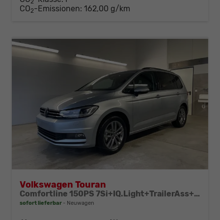
2
CO
-Emissionen:
162,00 g/km
2
Volkswagen Touran
Comfortline 150PS 7Si+IQ.Light+TrailerAss+Cam+Navi+Kamera+Alarm+Kessy+App-Connect
sofort lieferbar
Neuwagen