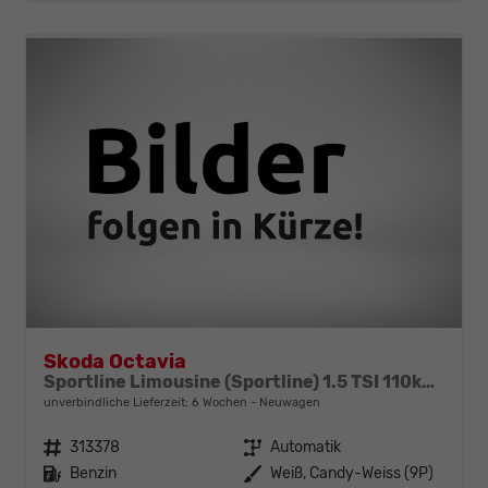
Skoda Octavia
Sportline Limousine (Sportline) 1.5 TSI 110kW (150 PS) 7-Gang DSG
unverbindliche Lieferzeit:
6 Wochen
Neuwagen
Fahrzeugnr.
313378
Getriebe
Automatik
Kraftstoff
Benzin
Außenfarbe
Weiß, Candy-Weiss (9P)