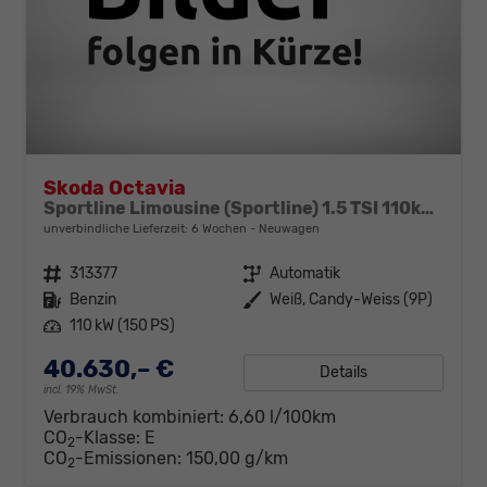
Skoda Octavia
Sportline Limousine (Sportline) 1.5 TSI 110kW (150 PS) 7-Gang DSG
unverbindliche Lieferzeit:
6 Wochen
Neuwagen
Fahrzeugnr.
313377
Getriebe
Automatik
Kraftstoff
Benzin
Außenfarbe
Weiß, Candy-Weiss (9P)
Leistung
110 kW (150 PS)
40.630,– €
Details
incl. 19% MwSt.
Verbrauch kombiniert:
6,60 l/100km
CO
-Klasse:
E
2
CO
-Emissionen:
150,00 g/km
2