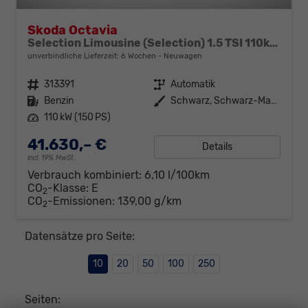
Skoda Octavia
Selection Limousine (Selection) 1.5 TSI 110kW (150 PS) 7-Gang DSG
unverbindliche Lieferzeit:
6 Wochen
Neuwagen
Fahrzeugnr.
313391
Getriebe
Automatik
Kraftstoff
Benzin
Außenfarbe
Schwarz, Schwarz-Magic Perleffekt (1Z)
Leistung
110 kW (150 PS)
41.630,– €
Details
incl. 19% MwSt.
Verbrauch kombiniert:
6,10 l/100km
CO
-Klasse:
E
2
CO
-Emissionen:
139,00 g/km
2
Datensätze pro Seite:
10
20
50
100
250
Seiten: