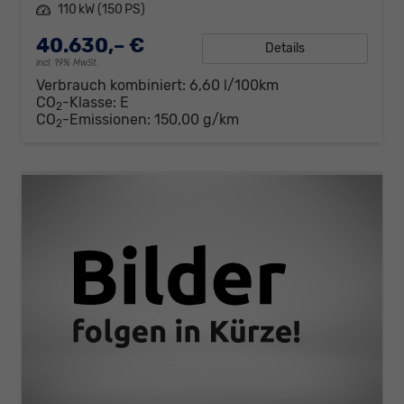
Leistung
110 kW (150 PS)
40.630,– €
Details
incl. 19% MwSt.
Verbrauch kombiniert:
6,60 l/100km
CO
-Klasse:
E
2
CO
-Emissionen:
150,00 g/km
2