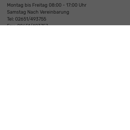
Montag bis Freitag 08:00 - 17:00 Uhr
Samstag Nach Vereinbarung
Tel: 02651/493755
Fax: 02651/493757
Notdienst/Abschleppdienst
24-Std. Notdienst
Tag und Nacht
Tel: 0177 / 6777545