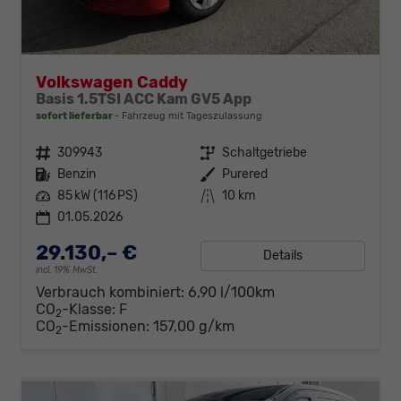
Volkswagen Caddy
Basis 1.5TSI ACC Kam GV5 App
sofort lieferbar
Fahrzeug mit Tageszulassung
Fahrzeugnr.
309943
Getriebe
Schaltgetriebe
Kraftstoff
Benzin
Außenfarbe
Purered
Leistung
85 kW (116 PS)
Kilometerstand
10 km
01.05.2026
29.130,– €
Details
incl. 19% MwSt.
Verbrauch kombiniert:
6,90 l/100km
CO
-Klasse:
F
2
CO
-Emissionen:
157,00 g/km
2