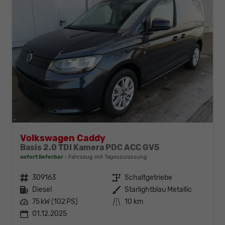
Volkswagen Caddy
Basis 2.0 TDI Kamera PDC ACC GV5
sofort lieferbar
Fahrzeug mit Tageszulassung
Fahrzeugnr.
309163
Getriebe
Schaltgetriebe
Kraftstoff
Diesel
Außenfarbe
Starlightblau Metallic
Leistung
75 kW (102 PS)
Kilometerstand
10 km
01.12.2025