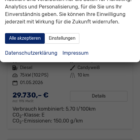
Analytics und Personalisierung, für die Sie uns Ihr
Einverständnis geben. Sie können Ihre Einwilligung
jederzeit mit Wirkung für die Zukunft widerrufen.
Volkswagen Caddy
Alle akzeptieren
Einstellungen
Basis 2.0TDI ACC Kam GV5 App
sofort lieferbar
Fahrzeug mit Tageszulassung
Datenschutzerklärung
Impressum
Fahrzeugnr.
307792
Getriebe
Schaltgetriebe
Kraftstoff
Diesel
Außenfarbe
Candyweiß
Leistung
75 kW (102 PS)
Kilometerstand
10 km
01.05.2026
29.730,– €
Details
incl. 19% MwSt.
Verbrauch kombiniert:
5,70 l/100km
CO
-Klasse:
E
2
CO
-Emissionen:
150,00 g/km
2