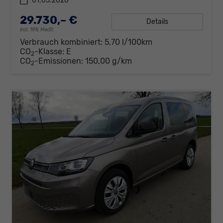
01.05.2026
29.730,– €
Details
incl. 19% MwSt.
Verbrauch kombiniert:
5,70 l/100km
CO
-Klasse:
E
2
CO
-Emissionen:
150,00 g/km
2