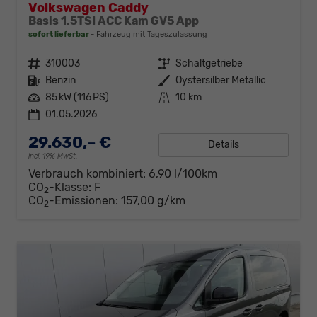
Volkswagen Caddy
Basis 1.5TSI ACC Kam GV5 App
sofort lieferbar
Fahrzeug mit Tageszulassung
Fahrzeugnr.
310003
Getriebe
Schaltgetriebe
Kraftstoff
Benzin
Außenfarbe
Oystersilber Metallic
Leistung
85 kW (116 PS)
Kilometerstand
10 km
01.05.2026
29.630,– €
Details
incl. 19% MwSt.
Verbrauch kombiniert:
6,90 l/100km
CO
-Klasse:
F
2
CO
-Emissionen:
157,00 g/km
2