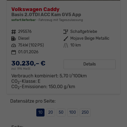
Volkswagen Caddy
Basis 2.0TDI ACC Kam GV5 App
sofort lieferbar
Fahrzeug mit Tageszulassung
Fahrzeugnr.
295576
Getriebe
Schaltgetriebe
Kraftstoff
Diesel
Außenfarbe
Mojave Beige Metallic
Leistung
75 kW (102 PS)
Kilometerstand
10 km
01.01.2026
30.230,– €
Details
incl. 19% MwSt.
Verbrauch kombiniert:
5,70 l/100km
CO
-Klasse:
E
2
CO
-Emissionen:
150,00 g/km
2
Datensätze pro Seite:
10
20
50
100
250