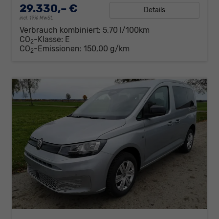
29.330,– €
Details
incl. 19% MwSt.
Verbrauch kombiniert:
5,70 l/100km
CO
-Klasse:
E
2
CO
-Emissionen:
150,00 g/km
2