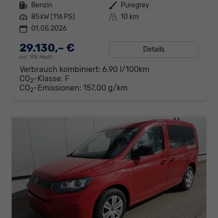
Kraftstoff
Benzin
Außenfarbe
Puregrey
Leistung
85 kW (116 PS)
Kilometerstand
10 km
01.05.2026
29.130,– €
Details
incl. 19% MwSt.
Verbrauch kombiniert:
6,90 l/100km
CO
-Klasse:
F
2
CO
-Emissionen:
157,00 g/km
2