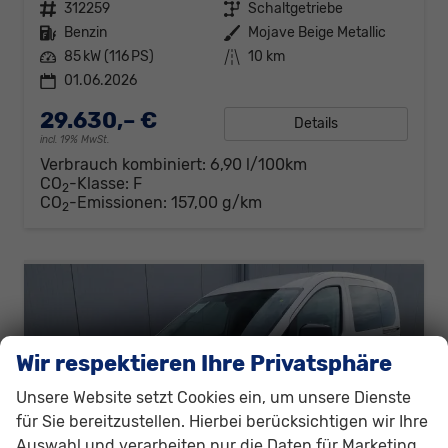
Fahrzeugnr.
312259
Getriebe
Schaltgetriebe
Kraftstoff
Benzin
Außenfarbe
Mojave Beige Metallic
Leistung
85 kW (116 PS)
Kilometerstand
10 km
01.06.2026
29.630,– €
Details
incl. 19% MwSt.
Verbrauch kombiniert:
6,90 l/100km
CO
-Klasse:
F
2
CO
-Emissionen:
157,00 g/km
2
Wir respektieren Ihre Privatsphäre
Unsere Website setzt Cookies ein, um unsere Dienste
für Sie bereitzustellen. Hierbei berücksichtigen wir Ihre
Auswahl und verarbeiten nur die Daten für Marketing,