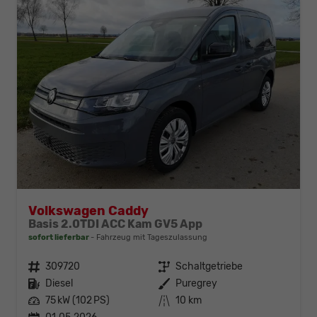
Volkswagen Caddy
Basis 2.0TDI ACC Kam GV5 App
sofort lieferbar
Fahrzeug mit Tageszulassung
Fahrzeugnr.
309720
Getriebe
Schaltgetriebe
Kraftstoff
Diesel
Außenfarbe
Puregrey
Leistung
75 kW (102 PS)
Kilometerstand
10 km