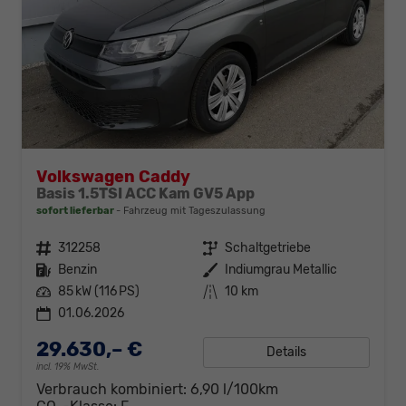
Volkswagen Caddy
Basis 1.5TSI ACC Kam GV5 App
sofort lieferbar
Fahrzeug mit Tageszulassung
Fahrzeugnr.
312258
Getriebe
Schaltgetriebe
Kraftstoff
Benzin
Außenfarbe
Indiumgrau Metallic
Leistung
85 kW (116 PS)
Kilometerstand
10 km
01.06.2026
29.630,– €
Details
incl. 19% MwSt.
Verbrauch kombiniert:
6,90 l/100km