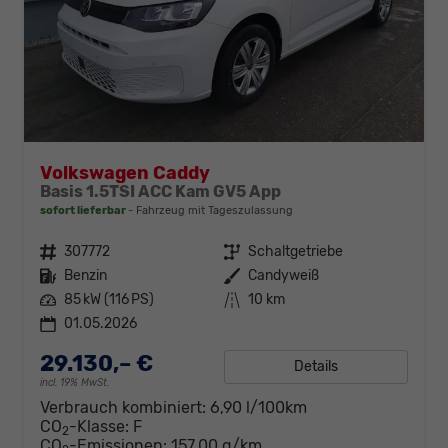
Volkswagen Caddy
Basis 1.5TSI ACC Kam GV5 App
sofort lieferbar
Fahrzeug mit Tageszulassung
Fahrzeugnr.
307772
Getriebe
Schaltgetriebe
Kraftstoff
Benzin
Außenfarbe
Candyweiß
Leistung
85 kW (116 PS)
Kilometerstand
10 km
01.05.2026
29.130,– €
Details
incl. 19% MwSt.
Verbrauch kombiniert:
6,90 l/100km
CO
-Klasse:
F
2
CO
-Emissionen:
157,00 g/km