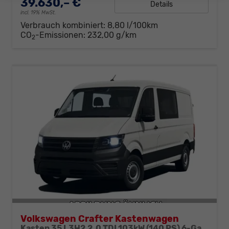
39.630,– €
Details
incl. 19% MwSt.
Verbrauch kombiniert:
8,80 l/100km
CO
-Emissionen:
232,00 g/km
2
Volkswagen Crafter Kastenwagen
Kasten 35 L3H2 2.0 TDI 103kW (140 PS) 6-Gang-Schaltgetriebe