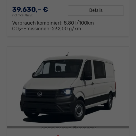
39.630,– €
Details
incl. 19% MwSt.
Verbrauch kombiniert:
8,80 l/100km
CO
-Emissionen:
232,00 g/km
2