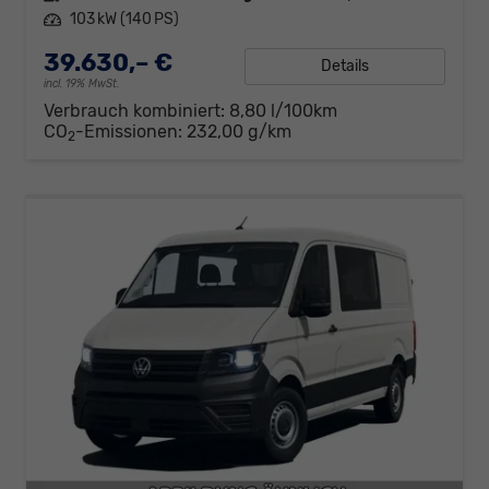
Leistung
103 kW (140 PS)
39.630,– €
Details
incl. 19% MwSt.
Verbrauch kombiniert:
8,80 l/100km
CO
-Emissionen:
232,00 g/km
2