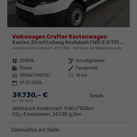
Volkswagen Crafter Kastenwagen
Kasten 35 mittellang Hochdach FWD 2.0 TDI L3H3 AHK Kamera 270 Grad App PDC GRA Scheiben
unverbindliche Lieferzeit:
27.11.2026
Fahrzeug mit Tageszulassung
Fahrzeugnr.
311808
Getriebe
Schaltgetriebe
Kraftstoff
Diesel
Außenfarbe
Candyweiß
Leistung
103 kW (140 PS)
Kilometerstand
10 km
01.07.2026
39.730,– €
Details
incl. 19% MwSt.
Verbrauch kombiniert:
9,40 l/100km
CO
-Emissionen:
247,00 g/km
2
Datensätze pro Seite: