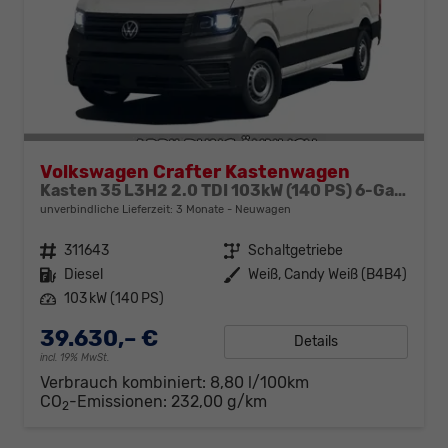
Volkswagen Crafter Kastenwagen
Kasten 35 L3H2 2.0 TDI 103kW (140 PS) 6-Gang-Schaltgetriebe
unverbindliche Lieferzeit:
3 Monate
Neuwagen
Fahrzeugnr.
311643
Getriebe
Schaltgetriebe
Kraftstoff
Diesel
Außenfarbe
Weiß, Candy Weiß (B4B4)
Leistung
103 kW (140 PS)
39.630,– €
Details
incl. 19% MwSt.
Verbrauch kombiniert:
8,80 l/100km
CO
-Emissionen:
232,00 g/km
2