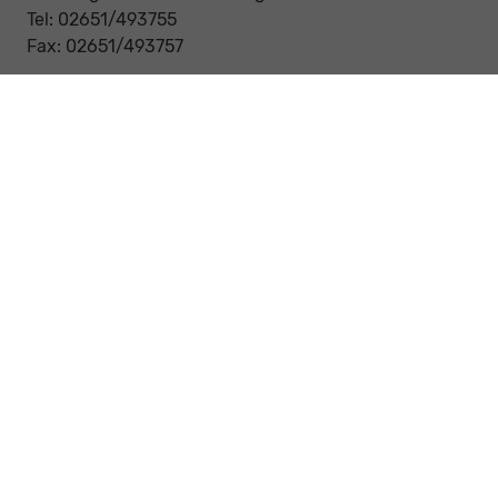
Tel: 02651/493755
Fax: 02651/493757
Notdienst/Abschleppdienst
24-Std. Notdienst
Tag und Nacht
Tel: 0177 / 6777545