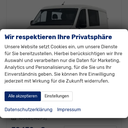
Wir respektieren Ihre Privatsphäre
Unsere Website setzt Cookies ein, um unsere Dienste
für Sie bereitzustellen. Hierbei berücksichtigen wir Ihre
Auswahl und verarbeiten nur die Daten für Marketing,
Analytics und Personalisierung, für die Sie uns Ihr
Einverständnis geben. Sie können Ihre Einwilligung
jederzeit mit Wirkung für die Zukunft widerrufen.
Volkswagen Crafter Kastenwagen
Kasten 35 L3H2 2.0 TDI 103kW (140 PS) 6-Gang-Schaltgetriebe
unverbindliche Lieferzeit:
3 Monate
Neuwagen
Alle akzeptieren
Einstellungen
Fahrzeugnr.
311647
Getriebe
Schaltgetriebe
Datenschutzerklärung
Impressum
Kraftstoff
Diesel
Außenfarbe
Weiß, Candy Weiß (B4B4)
Leistung
103 kW (140 PS)