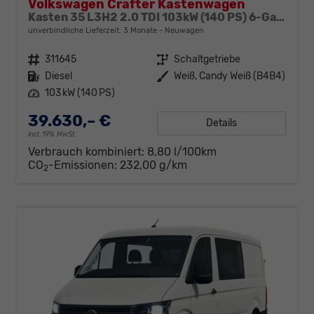
Volkswagen Crafter Kastenwagen
Kasten 35 L3H2 2.0 TDI 103kW (140 PS) 6-Gang-Schaltgetriebe
unverbindliche Lieferzeit:
3 Monate
Neuwagen
Fahrzeugnr.
311645
Getriebe
Schaltgetriebe
Kraftstoff
Diesel
Außenfarbe
Weiß, Candy Weiß (B4B4)
Leistung
103 kW (140 PS)
39.630,– €
Details
incl. 19% MwSt.
Verbrauch kombiniert:
8,80 l/100km
CO
-Emissionen:
232,00 g/km
2