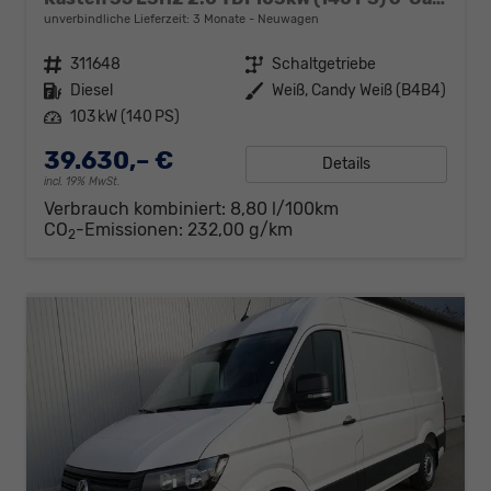
unverbindliche Lieferzeit:
3 Monate
Neuwagen
Fahrzeugnr.
311648
Getriebe
Schaltgetriebe
Kraftstoff
Diesel
Außenfarbe
Weiß, Candy Weiß (B4B4)
Leistung
103 kW (140 PS)
39.630,– €
Details
incl. 19% MwSt.
Verbrauch kombiniert:
8,80 l/100km
CO
-Emissionen:
232,00 g/km
2