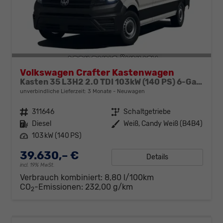
Volkswagen Crafter Kastenwagen
Kasten 35 L3H2 2.0 TDI 103kW (140 PS) 6-Gang-Schaltgetriebe
unverbindliche Lieferzeit:
3 Monate
Neuwagen
Fahrzeugnr.
311646
Getriebe
Schaltgetriebe
Kraftstoff
Diesel
Außenfarbe
Weiß, Candy Weiß (B4B4)
Leistung
103 kW (140 PS)
39.630,– €
Details
incl. 19% MwSt.
Verbrauch kombiniert:
8,80 l/100km
CO
-Emissionen:
232,00 g/km
2