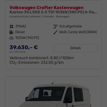
Volkswagen Crafter Kastenwagen
Kasten 35 L3H2 2.0 TDI 103kW (140 PS) 6-Gang-Schaltgetriebe
unverbindliche Lieferzeit:
3 Monate
Neuwagen
Fahrzeugnr.
311642
Getriebe
Schaltgetriebe
Kraftstoff
Diesel
Außenfarbe
Weiß, Candy Weiß (B4B4)
Leistung
103 kW (140 PS)
39.630,– €
Details
incl. 19% MwSt.
Verbrauch kombiniert:
8,80 l/100km
CO
-Emissionen:
232,00 g/km
2