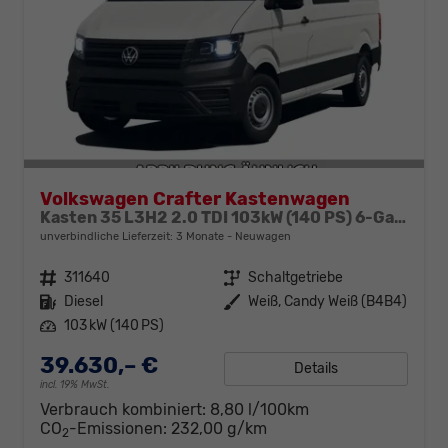
Volkswagen Crafter Kastenwagen
Kasten 35 L3H2 2.0 TDI 103kW (140 PS) 6-Gang-Schaltgetriebe
unverbindliche Lieferzeit:
3 Monate
Neuwagen
Fahrzeugnr.
311640
Getriebe
Schaltgetriebe
Kraftstoff
Diesel
Außenfarbe
Weiß, Candy Weiß (B4B4)
Leistung
103 kW (140 PS)
39.630,– €
Details
incl. 19% MwSt.
Verbrauch kombiniert:
8,80 l/100km
CO
-Emissionen:
232,00 g/km
2