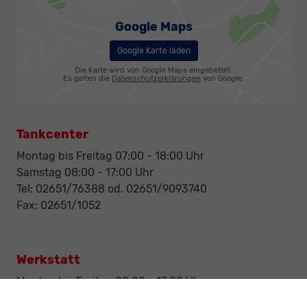
Google Maps
Google Karte laden
Die Karte wird von Google Maps eingebettet.
Es gelten die
Datenschutzerklärungen
von Google.
Tankcenter
Montag bis Freitag 07:00 - 18:00 Uhr
Samstag 08:00 - 17:00 Uhr
Tel: 02651/76388 od. 02651/9093740
Fax: 02651/1052
Werkstatt
Montag bis Freitag 08:00 - 17:00 Uhr
Samstag Nach Vereinbarung