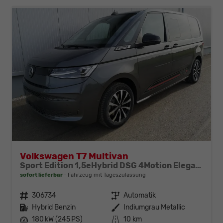
Volkswagen T7 Multivan
Sport Edition 1,5eHybrid DSG 4Motion Elegance KÜ 7 Sitzer
sofort lieferbar
Fahrzeug mit Tageszulassung
Fahrzeugnr.
306734
Getriebe
Automatik
Kraftstoff
Hybrid Benzin
Außenfarbe
Indiumgrau Metallic
Leistung
180 kW (245 PS)
Kilometerstand
10 km