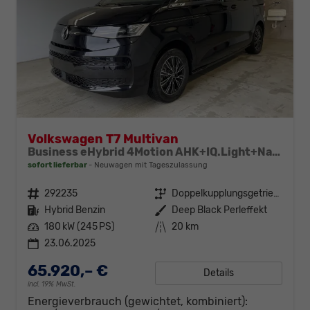
Volkswagen T7 Multivan
Business eHybrid 4Motion AHK+IQ.Light+Navi+7Sitz+ACC
sofort lieferbar
Neuwagen mit Tageszulassung
Fahrzeugnr.
292235
Getriebe
Doppelkupplungsgetriebe (DSG)
Kraftstoff
Hybrid Benzin
Außenfarbe
Deep Black Perleffekt
Leistung
180 kW (245 PS)
Kilometerstand
20 km
23.06.2025
65.920,– €
Details
incl. 19% MwSt.
Energieverbrauch (gewichtet, kombiniert):