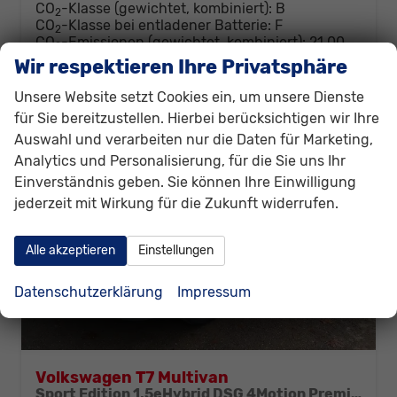
CO
-Klasse (gewichtet, kombiniert):
B
2
CO
-Klasse bei entladener Batterie:
F
2
CO
-Emissionen (gewichtet, kombiniert):
21,00
2
g/km
Wir respektieren Ihre Privatsphäre
Unsere Website setzt Cookies ein, um unsere Dienste
für Sie bereitzustellen. Hierbei berücksichtigen wir Ihre
Auswahl und verarbeiten nur die Daten für Marketing,
Analytics und Personalisierung, für die Sie uns Ihr
Einverständnis geben. Sie können Ihre Einwilligung
jederzeit mit Wirkung für die Zukunft widerrufen.
Alle akzeptieren
Einstellungen
Datenschutzerklärung
Impressum
Volkswagen T7 Multivan
Sport Edition 1,5eHybrid DSG 4Motion Premium KÜ 7 Sitzer