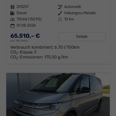
Fahrzeugnr.
293257
Getriebe
Automatik
Kraftstoff
Diesel
Außenfarbe
Indiumgrau Metallic
Leistung
110 kW (150 PS)
Kilometerstand
10 km
01.08.2026
65.510,– €
Details
incl. 19% MwSt.
Verbrauch kombiniert:
6,70 l/100km
CO
-Klasse:
F
2
CO
-Emissionen:
175,00 g/km
2