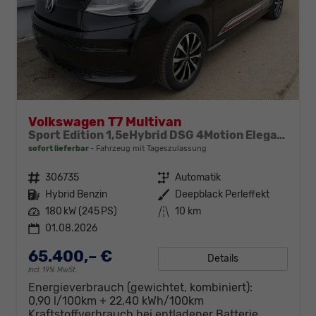
Volkswagen T7 Multivan
Sport Edition 1,5eHybrid DSG 4Motion Elegance LÜ 5 Sitzer
sofort lieferbar
Fahrzeug mit Tageszulassung
Fahrzeugnr.
306735
Getriebe
Automatik
Kraftstoff
Hybrid Benzin
Außenfarbe
Deepblack Perleffekt
Leistung
180 kW (245 PS)
Kilometerstand
10 km
01.08.2026
65.400,– €
Details
incl. 19% MwSt.
Energieverbrauch (gewichtet, kombiniert):
0,90 l/100km + 22,40 kWh/100km
Kraftstoffverbrauch bei entladener Batterie