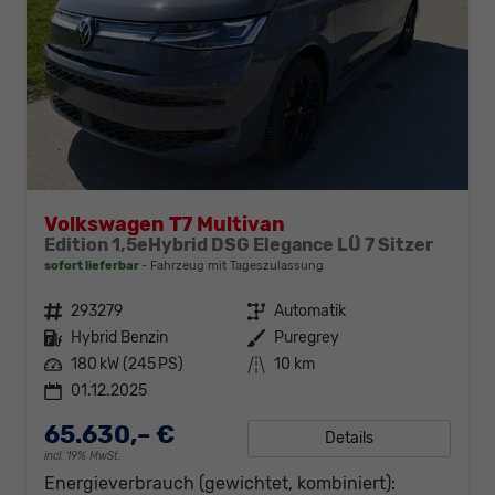
Volkswagen T7 Multivan
Edition 1,5eHybrid DSG Elegance LÜ 7 Sitzer
sofort lieferbar
Fahrzeug mit Tageszulassung
Fahrzeugnr.
293279
Getriebe
Automatik
Kraftstoff
Hybrid Benzin
Außenfarbe
Puregrey
Leistung
180 kW (245 PS)
Kilometerstand
10 km
01.12.2025
65.630,– €
Details
incl. 19% MwSt.
Energieverbrauch (gewichtet, kombiniert):