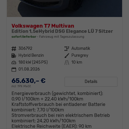
Volkswagen T7 Multivan
Edition 1,5eHybrid DSG Elegance LÜ 7 Sitzer
sofort lieferbar
Fahrzeug mit Tageszulassung
Fahrzeugnr.
306792
Getriebe
Automatik
Kraftstoff
Hybrid Benzin
Außenfarbe
Puregrey
Leistung
180 kW (245 PS)
Kilometerstand
10 km
01.08.2026
65.630,– €
Details
incl. 19% MwSt.
Energieverbrauch (gewichtet, kombiniert):
0,90 l/100km + 22,40 kWh/100km
Kraftstoffverbrauch bei entladener Batterie
kombiniert:
7,70 l/100km
Stromverbrauch bei rein elektrischem Betrieb
kombiniert:
24,20 kWh/100km
Elektrische Reichweite (EAER):
90 km