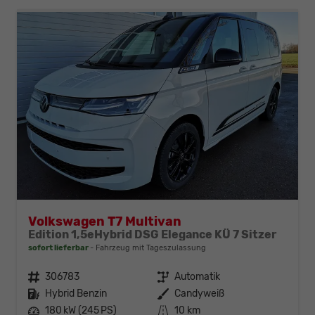
Volkswagen T7 Multivan
Edition 1,5eHybrid DSG Elegance KÜ 7 Sitzer
sofort lieferbar
Fahrzeug mit Tageszulassung
Fahrzeugnr.
306783
Getriebe
Automatik
Kraftstoff
Hybrid Benzin
Außenfarbe
Candyweiß
Leistung
180 kW (245 PS)
Kilometerstand
10 km