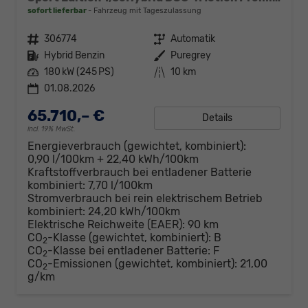
sofort lieferbar
Fahrzeug mit Tageszulassung
Fahrzeugnr.
306774
Getriebe
Automatik
Kraftstoff
Hybrid Benzin
Außenfarbe
Puregrey
Leistung
180 kW (245 PS)
Kilometerstand
10 km
01.08.2026
65.710,– €
Details
incl. 19% MwSt.
Energieverbrauch (gewichtet, kombiniert):
0,90 l/100km + 22,40 kWh/100km
Kraftstoffverbrauch bei entladener Batterie
kombiniert:
7,70 l/100km
Stromverbrauch bei rein elektrischem Betrieb
kombiniert:
24,20 kWh/100km
Elektrische Reichweite (EAER):
90 km
CO
-Klasse (gewichtet, kombiniert):
B
2
CO
-Klasse bei entladener Batterie:
F
2
CO
-Emissionen (gewichtet, kombiniert):
21,00
2
g/km