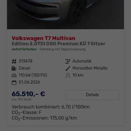
Volkswagen T7 Multivan
Edition 2,0TDI DSG Premium KÜ 7 Sitzer
sofort lieferbar
Fahrzeug mit Tageszulassung
Fahrzeugnr.
313478
Getriebe
Automatik
Kraftstoff
Diesel
Außenfarbe
Monosilber Metallic
Leistung
110 kW (150 PS)
Kilometerstand
10 km
01.06.2026
65.510,– €
Details
incl. 19% MwSt.
Verbrauch kombiniert:
6,70 l/100km
CO
-Klasse:
F
2
CO
-Emissionen:
175,00 g/km
2