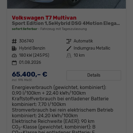
Volkswagen T7 Multivan
Sport Edition 1,5eHybrid DSG 4Motion Elegance LÜ 5 Sitzer
sofort lieferbar
Fahrzeug mit Tageszulassung
Fahrzeugnr.
306740
Getriebe
Automatik
Kraftstoff
Hybrid Benzin
Außenfarbe
Indiumgrau Metallic
Leistung
180 kW (245 PS)
Kilometerstand
10 km
01.08.2026
65.400,– €
Details
incl. 19% MwSt.
Energieverbrauch (gewichtet, kombiniert):
0,90 l/100km + 22,40 kWh/100km
Kraftstoffverbrauch bei entladener Batterie
kombiniert:
7,70 l/100km
Stromverbrauch bei rein elektrischem Betrieb
kombiniert:
24,20 kWh/100km
Elektrische Reichweite (EAER):
90 km
CO
-Klasse (gewichtet, kombiniert):
B
2
CO
-Klasse bei entladener Batterie:
F