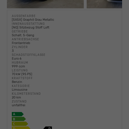
AUSSENFARBE
[5X5X] Graphit Grau Metallic
INNENAUSSTATTUNG
[NQ] Sitzbezug Stoff Loft
GETRIEBE
Schalt. 5-Gang
ANTRIEBSACHSE
Frontantrieb
ZYLINDER
3
SCHADSTOFFKLASSE
Euro 6
HUBRAUM
999 ccm
LEISTUNG
70 kW (95 PS)
KRAFTSTOFF
Benzin
KATEGORIE
Limousine
KILOMETERSTAND
20 km
ZUSTAND
unfallfrei