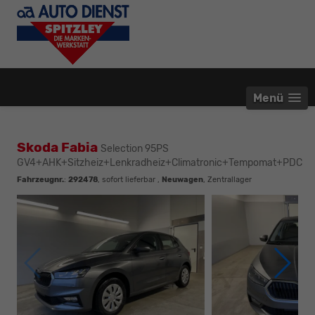
Menü
Skoda Fabia
Selection 95PS
GV4+AHK+Sitzheiz+Lenkradheiz+Climatronic+Tempomat+PDC
Fahrzeugnr.
:
292478
,
sofort lieferbar
,
Neuwagen
, Zentrallager