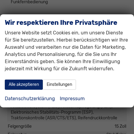
Funkfernbedienung
Außen
Wir respektieren Ihre Privatsphäre
Anhängerkupplung
Abnehmbar
Unsere Website setzt Cookies ein, um unsere Dienste
Außenspiegel
für Sie bereitzustellen. Hierbei berücksichtigen wir Ihre
Außenspiegel beheizbar, Außenspiegel elektrisch verstellbar
Auswahl und verarbeiten nur die Daten für Marketing,
Herstellerpaket
Winter-Paket
Analytics und Personalisierung, für die Sie uns Ihr
Scheiben, Verglasung
Wärmeschutzglas
Einverständnis geben. Sie können Ihre Einwilligung
jederzeit mit Wirkung für die Zukunft widerrufen.
Räder & Technik
Antriebsachse
Frontantrieb
Alle akzeptieren
Einstellungen
Externe Rollgeräuschklasse
B
Datenschutzerklärung
Impressum
Fahrwerk- und Regelungssysteme
Antiblockiersystem (ABS), Antischlupfregelung (ASR),
Elektronisches Stabilitäts-Programm (ESP),
Traktionskontrolle (ASR/CTS/ETS), Reifendruckkontrolle
Felgengröße
15 Zoll