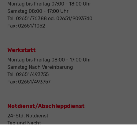
Montag bis Freitag 07:00 - 18:00 Uhr
Samstag 08:00 - 17:00 Uhr
Tel: 02651/76388 od. 02651/9093740
Fax: 02651/1052
Werkstatt
Montag bis Freitag 08:00 - 17:00 Uhr
Samstag Nach Vereinbarung
Tel: 02651/493755
Fax: 02651/493757
Notdienst/Abschleppdienst
24-Std. Notdienst
Tag und Nacht
Tel: 0177 / 6777545