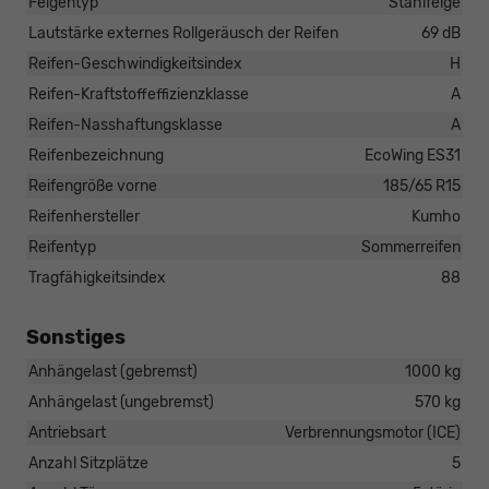
Felgentyp
Stahlfelge
Lautstärke externes Rollgeräusch der Reifen
69 dB
Reifen-Geschwindigkeitsindex
H
Reifen-Kraftstoffeffizienzklasse
A
Reifen-Nasshaftungsklasse
A
Reifenbezeichnung
EcoWing ES31
Reifengröße vorne
185/65 R15
Reifenhersteller
Kumho
Reifentyp
Sommerreifen
Tragfähigkeitsindex
88
Sonstiges
Anhängelast (gebremst)
1000 kg
Anhängelast (ungebremst)
570 kg
Antriebsart
Verbrennungsmotor (ICE)
Anzahl Sitzplätze
5