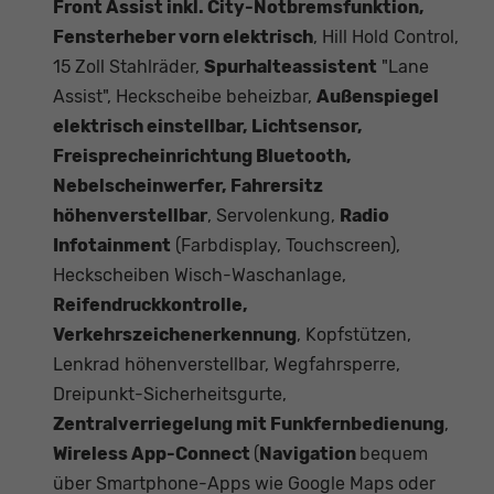
Front Assist inkl. City-Notbremsfunktion,
Fensterheber vorn elektrisch
, Hill Hold Control,
15 Zoll Stahlräder,
Spurhalteassistent
"Lane
Assist", Heckscheibe beheizbar,
Außenspiegel
elektrisch einstellbar, Lichtsensor,
Freisprecheinrichtung Bluetooth,
Nebelscheinwerfer, Fahrersitz
höhenverstellbar
, Servolenkung,
Radio
Infotainment
(Farbdisplay, Touchscreen),
Heckscheiben Wisch-Waschanlage,
Reifendruckkontrolle,
Verkehrszeichenerkennung
, Kopfstützen,
Lenkrad höhenverstellbar, Wegfahrsperre,
Dreipunkt-Sicherheitsgurte,
Zentralverriegelung mit Funkfernbedienung
,
Wireless App-Connect
(
Navigation
bequem
über Smartphone-Apps wie Google Maps oder