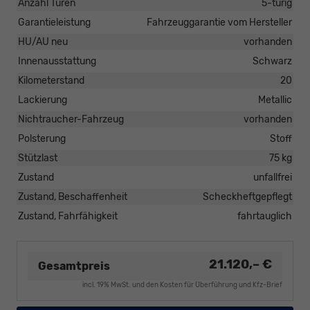
Anzahl Türen
5-türig
Garantieleistung
Fahrzeuggarantie vom Hersteller
HU/AU neu
vorhanden
Innenausstattung
Schwarz
Kilometerstand
20
Lackierung
Metallic
Nichtraucher-Fahrzeug
vorhanden
Polsterung
Stoff
Stützlast
75 kg
Zustand
unfallfrei
Zustand, Beschaffenheit
Scheckheftgepflegt
Zustand, Fahrfähigkeit
fahrtauglich
21.120,– €
Gesamtpreis
incl. 19% MwSt. und den Kosten für Überführung und Kfz-Brief