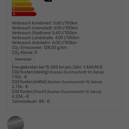
Verbrauch kombiniert:
5,60 l/100km
Verbrauch Innenstadt:
6,90 l/100km
Verbrauch Stadtrand:
5,40 l/100km
Verbrauch Landstraße:
4,90 l/100km
Verbrauch Autobahn:
6,00 l/100km
CO
-Emissionen:
128,00 g/km
2
CO
-Klasse:
D
2
Download
Energiekosten bei 15.000 km pro Jahr:
1.464,96 €
CO2 Kosten (niedrig)
:
(Kosten Durchschnitt 10 Jahre)
1.152,- €
CO2 Kosten (mittel)
:
(Kosten Durchschnitt 10 Jahre)
2.736,- €
CO2 Kosten (hoch)
:
(Kosten Durchschnitt 10 Jahre)
4.224,- €
Jahressteuer:
89,- €