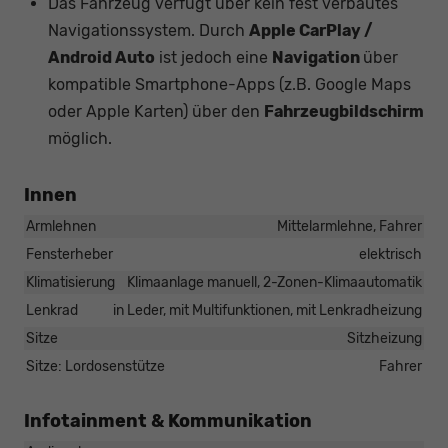
Das Fahrzeug verfügt über kein fest verbautes
Navigationssystem. Durch
Apple CarPlay /
Android Auto
ist jedoch eine
Navigation
über
kompatible Smartphone-Apps (z.B. Google Maps
oder Apple Karten) über den
Fahrzeugbildschirm
möglich.
Innen
Armlehnen
Mittelarmlehne, Fahrer
Fensterheber
elektrisch
Klimatisierung
Klimaanlage manuell, 2-Zonen-Klimaautomatik
Lenkrad
in Leder, mit Multifunktionen, mit Lenkradheizung
Sitze
Sitzheizung
Sitze: Lordosenstütze
Fahrer
Infotainment & Kommunikation