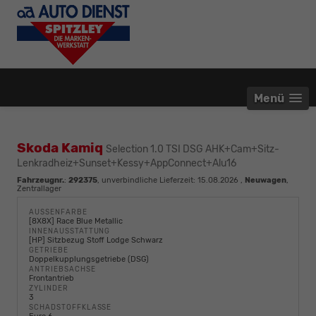
Menü
Skoda Kamiq
Selection 1.0 TSI DSG AHK+Cam+Sitz-
Lenkradheiz+Sunset+Kessy+AppConnect+Alu16
Fahrzeugnr.
:
292375
, unverbindliche Lieferzeit:
15.08.2026
,
Neuwagen
,
Zentrallager
AUSSENFARBE
[8X8X] Race Blue Metallic
INNENAUSSTATTUNG
[HP] Sitzbezug Stoff Lodge Schwarz
GETRIEBE
Doppelkupplungsgetriebe (DSG)
ANTRIEBSACHSE
Frontantrieb
ZYLINDER
3
SCHADSTOFFKLASSE