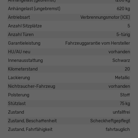
Anhängelast (gebremst)
1200 kg
Anhängelast (ungebremst)
620 kg
Antriebsart
Verbrennungsmotor (ICE)
Anzahl Sitzplätze
5
Anzahl Türen
5-türig
Garantieleistung
Fahrzeuggarantie vom Hersteller
HU/AU neu
vorhanden
Innenausstattung
Schwarz
Kilometerstand
20
Lackierung
Metallic
Nichtraucher-Fahrzeug
vorhanden
Polsterung
Stoff
Stützlast
75 kg
Zustand
unfallfrei
Zustand, Beschaffenheit
Scheckheftgepflegt
Zustand, Fahrfähigkeit
fahrtauglich