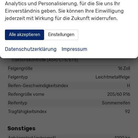
Außenspiegel elektrisch anklappbar, Außenspiegel beheizbar,
Analytics und Personalisierung, für die Sie uns Ihr
Außenspiegel elektrisch verstellbar
Einverständnis geben. Sie können Ihre Einwilligung
jederzeit mit Wirkung für die Zukunft widerrufen.
Räder & Technik
Antriebsachse
Frontantrieb
Alle akzeptieren
Einstellungen
Fahrwerk- und Regelungssysteme
Antiblockiersystem (ABS), Antischlupfregelung (ASR),
Datenschutzerklärung
Impressum
Elektronisches Stabilitäts-Programm (ESP),
Traktionskontrolle (ASR/CTS/ETS)
Felgengröße
16 Zoll
Felgentyp
Leichtmetallfelge
Reifen-Geschwindigkeitsindex
H
Reifengröße vorne
205/60 R16
Reifentyp
Sommerreifen
Tragfähigkeitsindex
92
Sonstiges