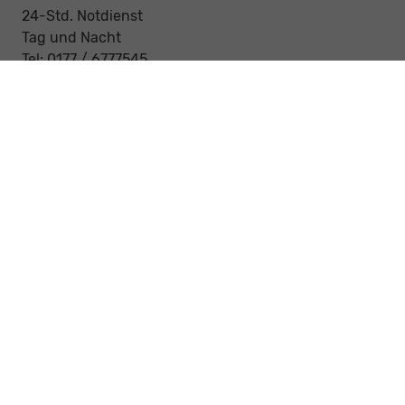
24-Std. Notdienst
Tag und Nacht
Tel: 0177 / 6777545