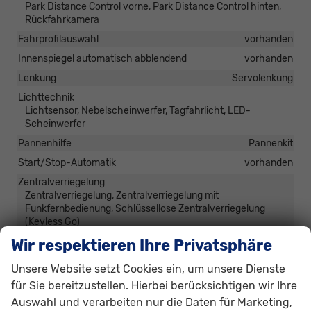
Park Distance Control vorne, Park Distance Control hinten,
Rückfahrkamera
Fahrprofilauswahl
vorhanden
Innenspiegel automatisch abblendend
vorhanden
Lenkung
Servolenkung
Lichttechnik
Lichtsensor, Nebelscheinwerfer, Tagfahrlicht, LED-
Scheinwerfer
Pannenhilfe
Pannenkit
Start/Stop-Automatik
vorhanden
Zentralverriegelung
Zentralverriegelung, Zentralverriegelung mit
Funkfernbedienung, Schlüssellose Zentralverriegelung
(Keyless Go)
Wir respektieren Ihre Privatsphäre
Außen
Unsere Website setzt Cookies ein, um unsere Dienste
Anhängerkupplung
Schwenkbar
für Sie bereitzustellen. Hierbei berücksichtigen wir Ihre
Außenspiegel
Auswahl und verarbeiten nur die Daten für Marketing,