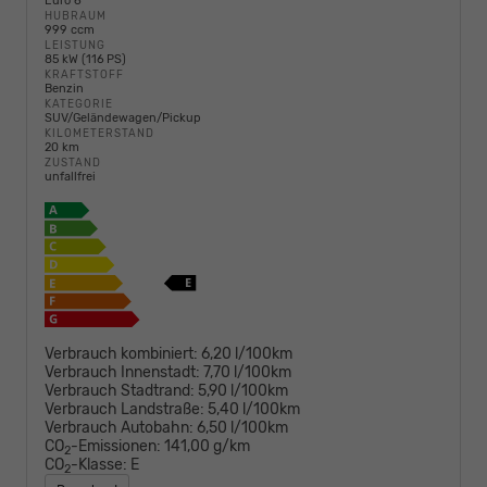
Euro 6
HUBRAUM
999 ccm
LEISTUNG
85 kW (116 PS)
KRAFTSTOFF
Benzin
KATEGORIE
SUV/Geländewagen/Pickup
KILOMETERSTAND
20 km
ZUSTAND
unfallfrei
Verbrauch kombiniert:
6,20 l/100km
Verbrauch Innenstadt:
7,70 l/100km
Verbrauch Stadtrand:
5,90 l/100km
Verbrauch Landstraße:
5,40 l/100km
Verbrauch Autobahn:
6,50 l/100km
CO
-Emissionen:
141,00 g/km
2
CO
-Klasse:
E
2